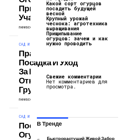
Какой сорт огурцов
Приусадебном
посадить будущей
весной
Участке
Крупный урожай
чеснока: агротехника
newscollection
16.12.2025
выращивания
Прищипывание
огурцов: зачем и как
нужно проводить
САД И ОГОРОД
Правильная
Посадка И Уход
За Редисом В
Свежие комментарии
Открытом
Нет комментариев для
просмотра.
Грунте
newscollection
16.12.2025
САД И ОГОРОД
В Тренде
Посадка
Огурцов В
Быстрорастущий Живой Забор