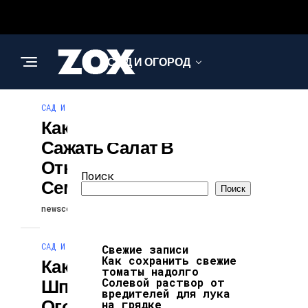
САД И ОГОРОД
САД И ОГОРОД
АРХИТЕКТУРА И
Как Правильно
ДИЗАЙН
Сажать Салат В
Открытый Грунт
Поиск
Семенами
Поиск
newscollection
16.12.2025
САД И ОГОРОД
Свежие записи
Как сохранить свежие
Как Вырастить
томаты надолго
Шпинат В
Солевой раствор от
вредителей для лука
Огороде И На
на грядке