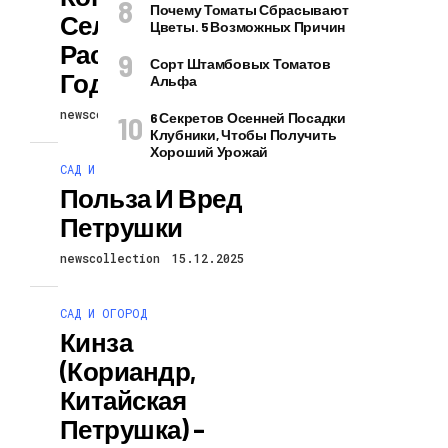
Почему Томаты Сбрасывают
Сельдерей На
Цветы. 5 Возможных Причин
Рассаду В 2024
Сорт Штамбовых Томатов
Году
Альфа
newscollection
15.12.2025
6 Секретов Осенней Посадки
Клубники, Чтобы Получить
Хороший Урожай
САД И ОГОРОД
Польза И Вред
Петрушки
newscollection
15.12.2025
САД И ОГОРОД
Кинза
(кориандр,
Китайская
Петрушка) –