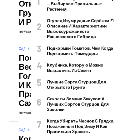
Открытом
— Выбираем Правильные
Растения
Грунте: Советы
И Рекомендации
Огурец Изумрудные Серёжки F1 –
Описание И Характеристики
Высокоурожайного
newscollection
16.12.2025
Раннеспелого Гибрида
Подкормки Томатов. Чем Когда
САД И ОГОРОД
Подкормить Помидоры
Посадка Лука
Весной На
Клубника, Которую Можно
Вырастить Из Семян
Головку: Когда,
Лучшие Сорта Огурцов Для
И Как
Открытого Грунта
Правильно
Секреты Зимних Закусок: 8
Сажать?
Лучших Сортов Огурцов Для
Засолки
newscollection
15.12.2025
Когда Убирать Чеснок С Грядки,
Посаженный Под Зиму И Как
САД И ОГОРОД
Правильно Хранить
Когда Сеять