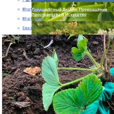
Whatsapp
Ландшафтный Дизайн: Превращение
Пространства В Искусство
Whatsapp
Email
«Скорая Помощь» Для Огурцов:
Профилактика И Лечение Болезней