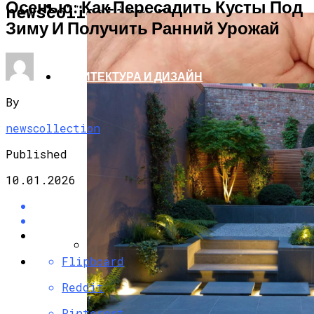
Осенью: Как Пересадить Кусты Под
САД И ОГОРОД
newscollection.ru
Зиму И Получить Ранний Урожай
АРХИТЕКТУРА И ДИЗАЙН
By
newscollection
Published
10.01.2026
Flipboard
Секреты Позднего Посева Огурцов
Reddit
Pinterest