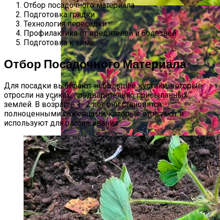
Отбор посадочного материала
Подготовка грядки
Технология пересадки
Профилактика от вредителей и болезней
Подготовка к зиме
Отбор Посадочного Материала
Для посадки выбирают небольшие кустики, которые
отросли на усиках, предварительно присыпанных
землей. В возрасте 1–2 лет они становятся
полноценными саженцами, которые отрезают и
Удобрения Для Перца: Средства,
используют для рассаживания.
Нормы И Особенности Внесения
Быстрорастущий Живой Забор —
Выбираем Правильные Растения