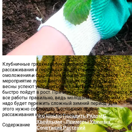
Какие Цветы Украсят Альпинарий?
Клубничные грядки требуют периодического
рассаживания и пересадки на другое место для
омоложения и сохранения урожая. Выполнять такое
мероприятие лучше всего осенью, тогда кусты до
Чем Подкормить Лук
весны успеют укорениться, а с наступлением тепла
быстро пойдут в рост. При этом крайне важно провести
все работы правильно, ведь молодым насаждениям
надо будет пережить сложный зимний период. Для
этого нужно соблюдать 5 основных правил
рассаживания клубники осенью.
Что Можно Посадить Рядом С
Хвойными – Примеры Удачных
Содержание
Сочетаний Растений