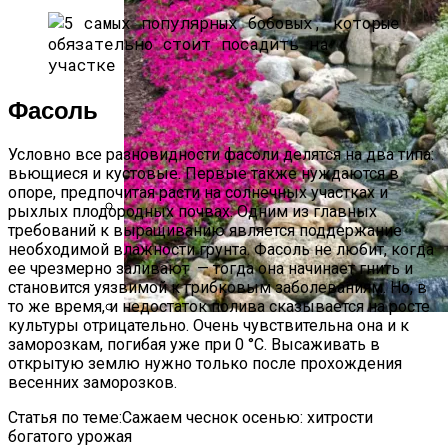
Фасоль
Условно все разновидности фасоли делятся на два типа:
вьющиеся и кустовые. Первые также нуждаются в
опоре, предпочитая расти на солнечных участках и
рыхлых плодородных почвах. Одним из главных
требований к выращиванию является поддержание
Томат Абруццо — Итальянская
необходимой влажности грунта. Фасоль не любит, когда
Классика На Вашем Огороде
ее чрезмерно заливают — тогда она начинает гнить и
становится уязвимой к грибковым заболеваниям. Но, в
то же время, и недостаток полива сказывается на росте
культуры отрицательно. Очень чувствительна она и к
Альпийская Горка – Как Сделать
заморозкам, погибая уже при 0 °С. Высаживать в
Своими Руками Быстро И Просто
открытую землю нужно только после прохождения
весенних заморозков.
Статья по теме:Сажаем чеснок осенью: хитрости
богатого урожая