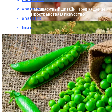
Whatsapp
Ландшафтный Дизайн: Превращение
Пространства В Искусство
Whatsapp
Email
Крупный Урожай Чеснока: Агротехника
Выращивания