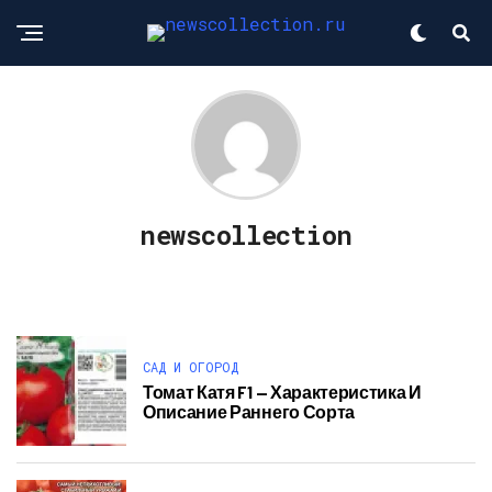
newscollection
САД И ОГОРОД
Томат Катя F1 — Характеристика И
Описание Раннего Сорта