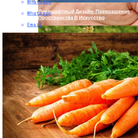
Whatsapp
Ландшафтный Дизайн: Превращение
Whatsapp
Пространства В Искусство
Email
Секреты Позднего Посева Огурцов