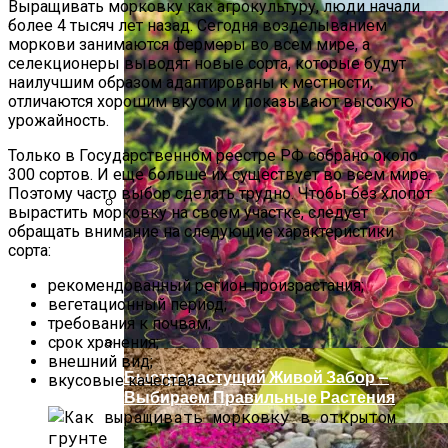
Выращивать морковку как агрокультуру, люди начали
более 4 тысяч лет назад. Сегодня возделыванием
моркови занимаются фермеры во всем мире, а
селекционеры выводят новые сорта, которые будут
наилучшим образом адаптированы к местности,
отличаются хорошим вкусом и показывают высокую
урожайность.
Только в Государственном реестре РФ собрано около
300 сортов. И еще больше их существует во всем мире.
Поэтому часто выбор сделать трудно. Чтобы без хлопот
вырастить морковку на своем участке, следует
обращать внимание на следующие характеристики
Чем Подкормить Лук
сорта:
рекомендованный регион произрастания;
вегетационный период;
требования к почвам;
срок хранения;
внешний вид;
Быстрорастущий Живой Забор —
вкусовые качества.
Выбираем Правильные Растения