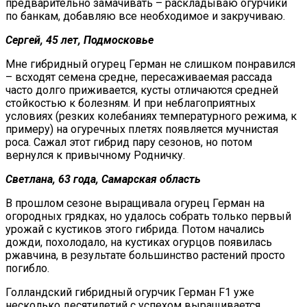
предварительно замачивать – раскладываю огурчики
по банкам, добавляю все необходимое и закручиваю.
Сергей, 45 лет, Подмосковье
Мне гибридный огурец Герман не слишком понравился
– всходят семена средне, пересаживаемая рассада
часто долго приживается, кусты отличаются средней
стойкостью к болезням. И при неблагоприятных
условиях (резких колебаниях температурного режима, к
примеру) на огуречных плетях появляется мучнистая
роса. Сажал этот гибрид пару сезонов, но потом
вернулся к привычному Родничку.
Светлана, 63 года, Самарская область
В прошлом сезоне выращивала огурец Герман на
огородных грядках, но удалось собрать только первый
урожай с кустиков этого гибрида. Потом начались
дожди, похолодало, на кустиках огурцов появилась
ржавчина, в результате большинство растений просто
погибло.
Голландский гибридный огурчик Герман F1 уже
несколько десятилетий с успехом выращивается