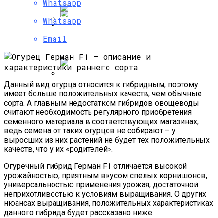
Whatsapp
Whatsapp
Быстрорастущий Живой Забор —
Email
Чтобы Морковка Была Сладкой И
Выбираем Правильные Растения
Хрустящей
Данный вид огурца относится к гибридным, поэтому
Альпийская Горка – Как Сделать
имеет больше положительных качеств, чем обычные
Своими Руками Быстро И Просто
сорта. А главным недостатком гибридов овощеводы
считают необходимость регулярного приобретения
семенного материала в соответствующих магазинах,
ведь семена от таких огурцов не собирают – у
выросших из них растений не будет тех положительных
качеств, что у их «родителей».
Огуречный гибрид Герман F1 отличается высокой
урожайностью, приятным вкусом спелых корнишонов,
универсальностью применения урожая, достаточной
неприхотливостью к условиям выращивания. О других
нюансах выращивания, положительных характеристиках
данного гибрида будет рассказано ниже.