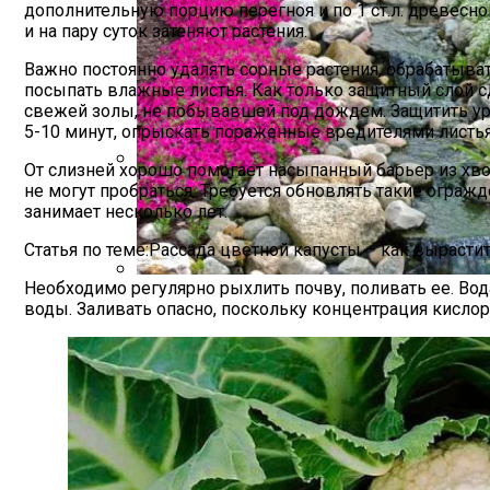
дополнительную порцию перегноя и по 1 ст.л. древесн
и на пару суток затеняют растения.
Важно постоянно удалять сорные растения, обрабатыва
посыпать влажные листья. Как только защитный слой 
свежей золы, не побывавшей под дождем. Защитить уро
5-10 минут, опрыскать пораженные вредителями листья
От слизней хорошо помогает насыпанный барьер из хво
не могут пробраться. Требуется обновлять такие ограж
Секреты Выращивания Томатов От Опы
занимает несколько лет.
Статья по теме:Рассада цветной капусты – как вырасти
Необходимо регулярно рыхлить почву, поливать ее. Вод
Альпийская Горка – Как Сделать Своим
воды. Заливать опасно, поскольку концентрация кисло