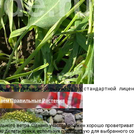
ужно Проводить
я для статьи используется по стандартной лицен
аем Правильные Растения
ильного ветра. Однако участок должен хорошо проветриват
о делать лунки, используя подходящую для выбранного с