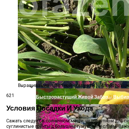
Прищипывание Огурцов: Зачем И Как Н
Выращивание цветной капусты.
Иллюстраци
621
Быстрорастущий Живой Забор — Выбир
Условия Посадки И Ухода
Сажать следует в солнечном месте, недоступном для с
суглинистые грунты с большим гумусовым слоем. Важн