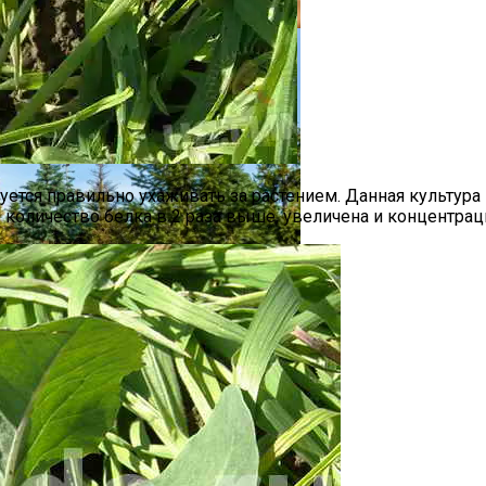
буется правильно ухаживать за растением. Данная культур
е количество белка в 2 раза выше, увеличена и концентра
 Выращивания
 – Примеры Удачных Сочетаний Растений