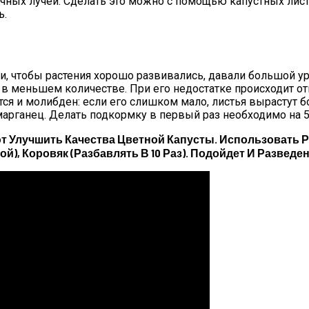
ных лучей. Сделать это можно с помощью капустных листь
ь.
, чтобы растения хорошо развивались, давали большой ур
ся в меньшем количестве. При его недостатке происходит 
ется и молибден: если его слишком мало, листья вырастут 
 марганец. Делать подкормку в первый раз необходимо на 5
 Улучшить Качества Цветной Капусты. Использовать Р
й), Коровяк (разбавлять В 10 Раз). Подойдет И Разведе