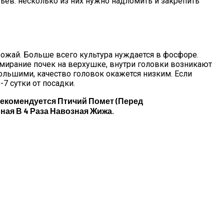
ев: несколько из них нужно надломить и закрепить
ожай. Больше всего культура нуждается в фосфоре.
отмирание почек на верхушке, внутри головки возникают
большими, качество головок окажется низким. Если
-7 сутки от посадки.
екомендуется Птичий Помет (перед
нная В 4 Раза Навозная Жижа.