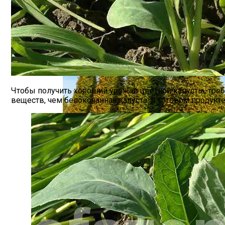
Чтобы получить хороший
урожай цветной капусты
, тре
веществ, чем белокочанная капуста. В готовом продукт
Крупный Урожай Чеснока: Агротехника
Что Можно Посадить Рядом С Хвойными