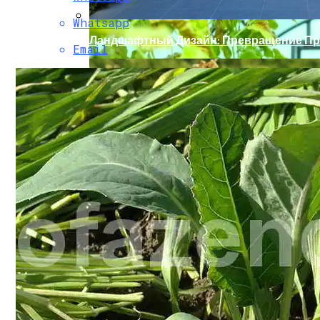
Whatsapp
Ландшафтный Дизайн: Превращение Пр
Email
Какой Сорт Огурцов Посадить Будущей
Какие Цветы Украсят Альпинарий?