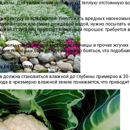
ой золы. Для увлажнения используют теплую отстоянную во
ть культуру от вредителей. Уничтожать вредных насекомых
сдует ветром или смоет дождевой водой, нужно посыпать 
жай от гусениц помогает горчичный порошок: требуется вс
.
и, золы, перца, яичной скорлупы, горчицы и прочих жгучи
дения после каждого дождя. Не нужно бояться, что подобн
тных Огородников
ть без проблем
а должна становиться влажной до глубины примерно в 30 
и Руками Быстро И Просто
рода в чрезмерно влажной земле понижается, что приводи