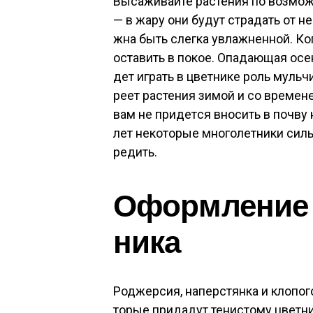
Вы­сажи­вай­те рас­те­ния по воз­м
— в жа­ру они бу­дут стра­дать от не
жна быть слег­ка ув­лажнен­ной. Ког­
ос­та­вить в по­кое. Опа­да­ющая осе
дет иг­рать в цвет­ни­ке роль муль­ч
ре­ет рас­те­ния зи­мой и со вре­мене
вам не при­дет­ся вно­сить в поч­ву н
лет не­кото­рые мно­голет­ни­ки силь­
редить.
Офор­мле­ние т
ни­ка
Род­жерсия, на­пер­стян­ка и кло­пог
торые при­дадут те­нис­то­му цвет­ни