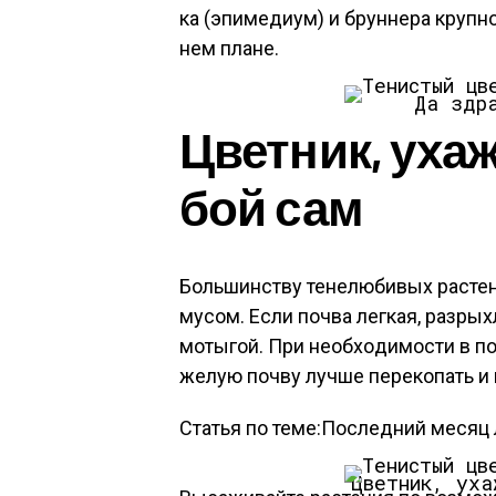
ка (эпи­меди­ум) и брун­не­ра круп­н
нем пла­не.
Да здра
Цвет­ник, уха
бой сам
Боль­шинс­тву те­нелю­бивых рас­те­н
мусом. Ес­ли поч­ва лег­кая, раз­ры
мо­тыгой. При не­об­хо­димос­ти в п
желую поч­ву луч­ше пе­реко­пать и 
Статья по теме:Последний месяц л
Цвет­ник, уха