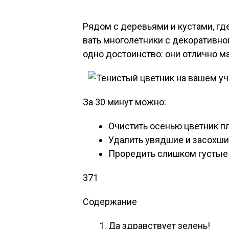
Ря­дом с де­ревь­ями и кус­та­ми, гд
вать мно­голет­ни­ки с де­кора­тив­
од­но дос­то­инс­тво: они от­лично 
За 30 минут можно:
Очис­тить осенью цвет­ник п
Уда­лить увяд­шие и за­сох­ши
Про­редить слиш­ком гус­тые п
371
Содержание
Да здравс­тву­ет зе­лень!