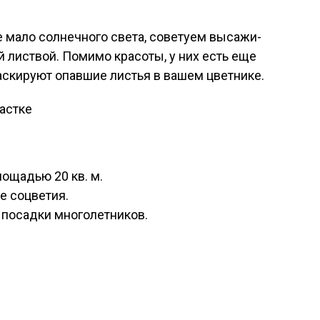
е ма­ло сол­нечно­го све­та, со­вету­ем вы­сажи­
ной листвой. По­мимо кра­соты, у них есть еще
мас­ки­ру­ют опав­шие листья в вашем цветнике.
ло­щадью 20 кв. м.
е соц­ве­тия.
о­сад­ки мно­голет­ни­ков.