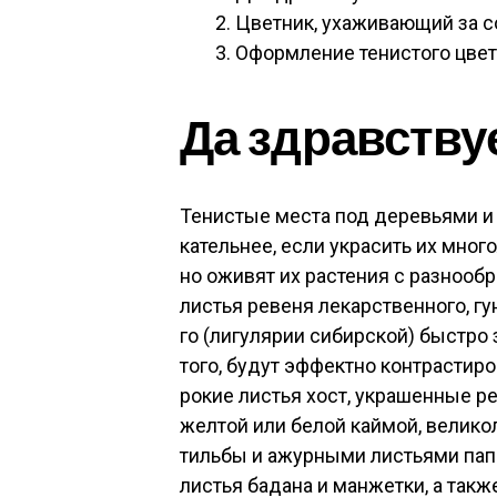
Цвет­ник, уха­жива­ющий за с
Офор­мле­ние те­нис­то­го цвет­
Да здравс­тву­
Те­нис­тые мес­та под де­ревь­ями и 
катель­нее, ес­ли ук­ра­сить их мно­г
но ожи­вят их рас­те­ния с раз­но­об
листья ре­веня ле­карс­твен­но­го, гу
го (ли­гуля­рии си­бир­ской) быс­тро
то­го, бу­дут эф­фек­тно кон­трас­ти
рокие листья хост, ук­ра­шен­ные р
жел­той или бе­лой кай­мой, ве­лико­л
тиль­бы и ажур­ны­ми листь­ями па­по
листья ба­дана и ман­жетки, а так­же