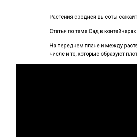
Рас­те­ния сред­ней вы­соты са­жай­те
Статья по теме:Сад в контейнера
На пе­ред­нем пла­не и меж­ду рас­те
чис­ле и те, ко­торые об­ра­зу­ют пло