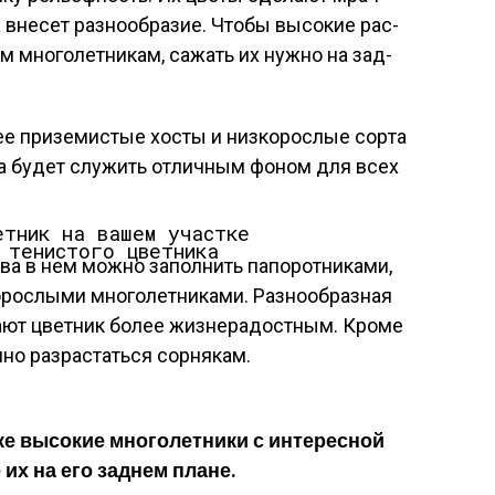
 вне­сет раз­но­об­ра­зие. Что­бы вы­сокие рас­
им мно­голет­ни­кам, са­жать их нуж­но на зад­
ее при­земис­тые хос­ты и низ­ко­рос­лые сор­та
тва бу­дет слу­жить от­личным фо­ном для всех
 те­нис­то­го цвет­ни­ка
ва в нем мож­но за­пол­нить па­порот­ни­ками,
рос­лы­ми мно­голет­ни­ками. Раз­но­об­разная
а­ют цвет­ник бо­лее жиз­не­радос­тным. Кро­ме
н­но раз­растать­ся сор­ня­кам.
ке вы­сокие мно­голет­ни­ки с ин­те­рес­ной
 их на его зад­нем пла­не.