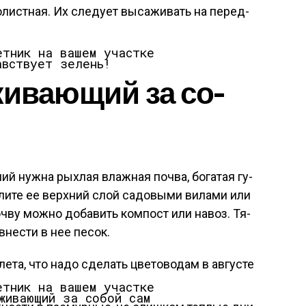
о­лис­тная. Их сле­ду­ет вы­сажи­вать на пе­ред­
вс­тву­ет зе­лень!
­жива­ющий за со­
ий нуж­на рых­лая влаж­ная поч­ва, бо­гатая гу­
хли­те ее вер­хний слой са­довы­ми ви­лами или
оч­ву мож­но до­бавить ком­пост или на­воз. Тя­
внес­ти в нее пе­сок.
ета, что надо сделать цветоводам в августе
­жива­ющий за со­бой сам