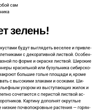
о­бой сам
ни­ка
ет зе­лень!
кус­та­ми бу­дут выг­ля­деть ве­селее и прив­ле­
олет­ни­ками с де­кора­тив­ной лис­твой. Осо­бен­
­разной по фор­ме и ок­раске лис­твой. Ши­рокие
н­не­ры кра­силь­ной или бу­зуль­ни­ка си­бир­ско­
 зак­ро­ют боль­шие го­лые пло­щади и, кро­ме
­ровать с вы­соки­ми зла­ками и осо­ками. Ши­
ель­еф­ным узо­ром из выс­ту­па­ющих жи­лок и
еп­но со­чета­ют­ся с пе­рис­той лис­твой ас­
рот­ни­ков. Кар­ти­ну до­пол­нят ок­руглые
 низ­кие поч­во­пок­ровные рас­те­ния — го­рян­