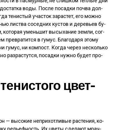
ожнос­ти в пас­мурные, не слиш­ком теп­лые дни
­дос­татка во­ды. Пос­ле по­сад­ки поч­ва дол­
да те­нис­тый учас­ток за­рас­тет, его мож­но
нью лис­тва со­сед­них кус­тов и де­ревь­ев бу­
и, ко­торая умень­шит вы­сыха­ние зем­ли, сог­
м прев­ра­тит­ся в гу­мус. Бла­года­ря это­му
и гу­мус, ни ком­пост. Ког­да че­рез нес­коль­ко
но раз­растут­ся, по­сад­ки нуж­но бу­дет про­
е­нис­то­го цвет­
он — вы­сокие неп­ри­хот­ли­вые рас­те­ния, ко­
­ку рель­еф­ность. Их цве­ты сде­ла­ют мрач­