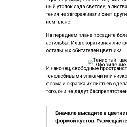
ный уто­лок са­да свет­лее, а лис­тва
те­ния не за­гора­жива­ли свет дру­г
нем пла­не.
На пе­ред­нем пла­не по­сади­те бо­л
ас­тиль­бы. Их де­кора­тив­ная лис­
ос­таль­ных оби­тате­лей цвет­ни­ка.
Офор­мле­ние
И на­конец, сво­бод­ные прос­транс­т
те­нелю­бивы­ми зла­ками или низ­ко­
фор­ма и ок­раска их листь­ев сде­л
то­го, они не да­дут бес­пре­пятс­тве
Вна­чале вы­сади­те в цвет­ни­
фор­мой кус­тов. Раз­ме­щай­те