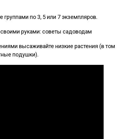
 груп­па­ми по 3, 5 или 7 эк­зем­пля­ров.
х своими руками: советы садоводам
­ни­ями вы­сажи­вай­те низ­кие рас­те­ния (в том
т­ные по­душ­ки).