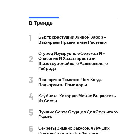
В Тренде
Быстрорастущий Живой Забор —
Выбираем Правильные Растения
Огурец Изумрудные Серёжки F1 –
Описание И Характеристики
Высокоурожайного Раннеспелого
Гибрида
Подкормки Томатов. Чем Когда
Подкормить Помидоры
Клубника, Которую Можно Вырастить
Из Семян
Лучшие Сорта Огурцов Для Открытого
Грунта
Секреты Зимних Закусок: 8 Лучших
Сортов Огурцов Для Засолки