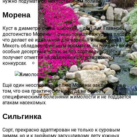
нужно подумать об искусственном поливе.
Морена
Куст в диаметре очень широкий – до 1,7 м. Главное
достоинство Морены – очень тонкая кожура на плодах,
что делает её идеальной для варенья или джемов.
Мякоть обладает приятным ароматом, он придаёт вкусу
особые десертные нотки, за что сорт периодически
получает отметки на различных дегустационных
конкурсах.
Секреты Выращивания Томатов От
Опытных Огородников
Ещё один неоспоримый плюс Морены заключается в
том, что она практически никогда не болеет
специфическими болезнями жимолости и не поддаётся
атакам насекомых.
Альпийская Горка – Как Сделать
Своими Руками Быстро И Просто
Сильгинка
Сорт, прекрасно адаптирован не только к суровым
зимам, но и к знойному засушливому лету южных