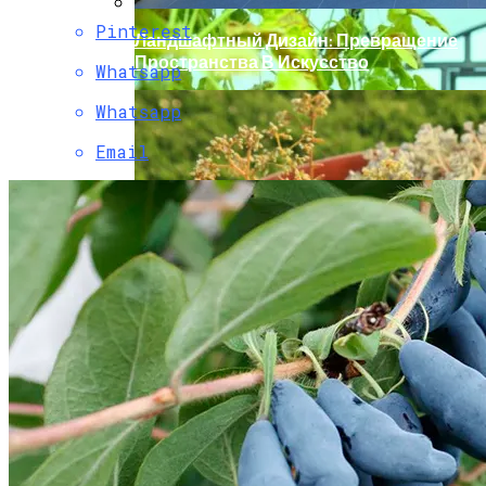
Pinterest
Ландшафтный Дизайн: Превращение
Пространства В Искусство
Whatsapp
Whatsapp
Email
Какой Сорт Огурцов Посадить
Будущей Весной