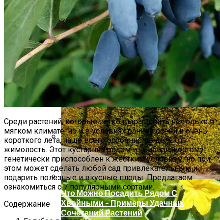
Какие Цветы Украсят Альпинарий?
Среди растений, которые легко выращивать не только в
мягком климате, но и в условиях ранней осени и очень
короткого лета, чаще всего особенно выделяют
жимолость. Этот кустарник родом из Сибири, поэтому
Крупный Урожай Чеснока: Агротехника
генетически приспособлен к жёстким условиям, но при
Выращивания
этом может сделать любой сад привлекательным и
подарить полезные и вкусные плоды. Предлагаем
ознакомиться с 7 популярными сортами.
Что Можно Посадить Рядом С
Хвойными – Примеры Удачных
Содержание
Сочетаний Растений