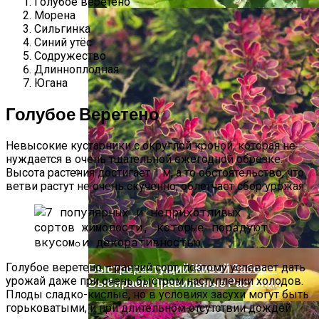
Голубое веретено
Морена
Сильгинка
Синий утёс
Содружество
Длинноплодная
Югана
Голубое Веретено
Невысокие кустарники с округлой кроной, которая не
нуждается в очень тщательной ежегодной обрезке.
Высота растения достигает 1 м, а то обстоятельство, что
ветви растут не очень скученно, облегчает сбор урожая.
Прищипывание Огурцов: Зачем И Как
Нужно Проводить
Голубое веретено – ранний сорт, поэтому успевает дать
Быстрорастущий Живой Забор —
урожай даже при очень быстром наступлении холодов.
Выбираем Правильные Растения
Плоды сладко-кислые, но в условиях засухи могут быть
горьковатыми, и при длительном отсутствии дождей