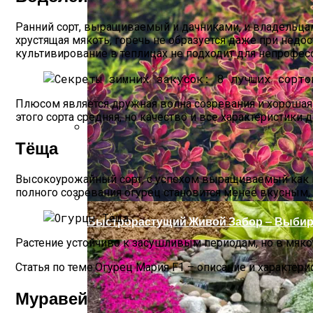
Ранний сорт, выращиваемый и дачниками, и владельцам
хрустящая мякоть, горечь не образуется даже при нед
культивирование в теплицах не подходит для непрофес
Плюсом является дружная волна созревания и хорошая 
этого сорта средняя, но качество и все характеристик
Тёща
Чем Подкормить Лук
Высокоурожайный сорт, с успехом выращиваемый как в 
полного созревания огурец становится менее вкусным, 
Быстрорастущий Живой Забор — Выбир
Растение устойчиво к засушливым периодам, но в мякоти
Статья по теме:Огурец Мария F1 – описание и характери
Муравей