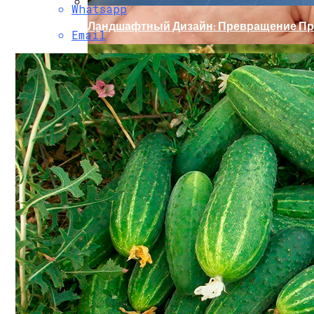
Whatsapp
Ландшафтный Дизайн: Превращение Пр
Email
Секреты Позднего Посева Огурцов
Какие Цветы Украсят Альпинарий?