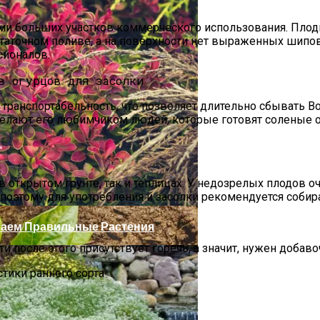
и больших участков коммерческого использования. Плоды и
остаточном поливе, а на поверхности нет выраженных шипо
сионалов.
транспортабельность, что позволяет длительно сбывать Во
и делают его любимчиком людей, которые готовят соленые 
открытом грунте, так и теплицах. У недозрелых плодов оч
поэтому для употребления и засолки рекомендуется собира
аем Правильные Растения
 после этого присутствует горечь, а значит, нужен добаво
стики раннего сорта