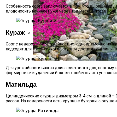
Особенность сорта заключается в том, что выращивать е
плодоносить начинает уже через три месяца после появ
Кураж
Удобрения Для Перца: Средства, Нормы
Сорт с невероятной урожайностью: одновременно на ку
подходят для засолки, когда огурцы достигают длины 1
Для урожайности важна длина светового дня, поэтому 
Альпийская Горка – Как Сделать Своим
формировке и удалении боковых побегов, что усложняе
Матильда
Цилиндрические огурцы диаметром 3-4 см, а длиной – 
рассол. На поверхности есть крупные бугорки, а опуше