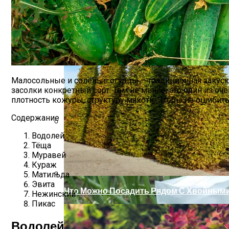
Малосольные и солёные огурцы – традиционная закуска.
засолки конкретный сорт. Тем не менее, это один из о
плотность кожуры, структуру мякоти. Чтобы не ошибить
Содержание
Водолей
«Скорая Помощь» Для Огурцов: Профил
Тёща
Муравей
Кураж
Матильда
Эвита
Что Можно Посадить Рядом С Хвойными
Нежинский
Пикас
Водолей