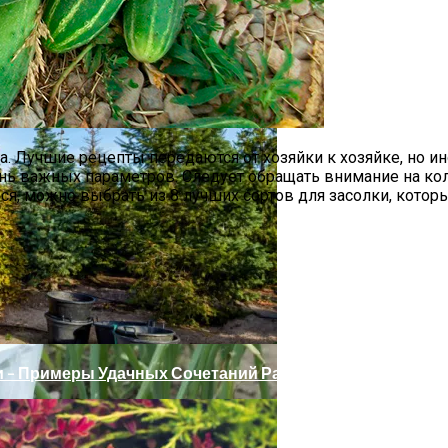
 Лучшие рецепты передаются от хозяйки к хозяйке, но ино
чень важных параметров. Следует обращать внимание на ко
ся, можно выбрать из 8 лучших сортов для засолки, котор
актика И Лечение Болезней
 – Примеры Удачных Сочетаний Растений