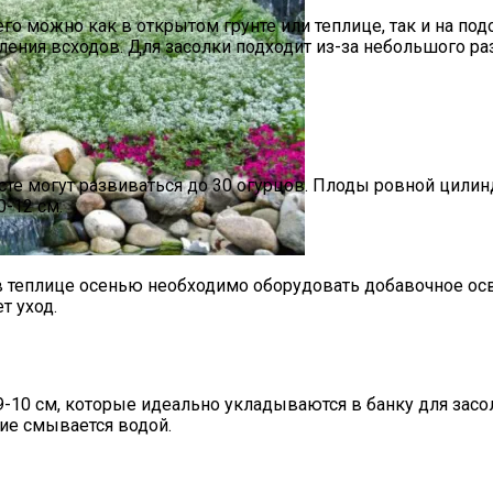
го можно как в открытом грунте или теплице, так и на под
ления всходов. Для засолки подходит из-за небольшого ра
 И Особенности Внесения
сте могут развиваться до 30 огурцов. Плоды ровной цили
0-12 см.
в теплице осенью необходимо оборудовать добавочное осве
и Руками Быстро И Просто
т уход.
9-10 см, которые идеально укладываются в банку для засо
ние смывается водой.