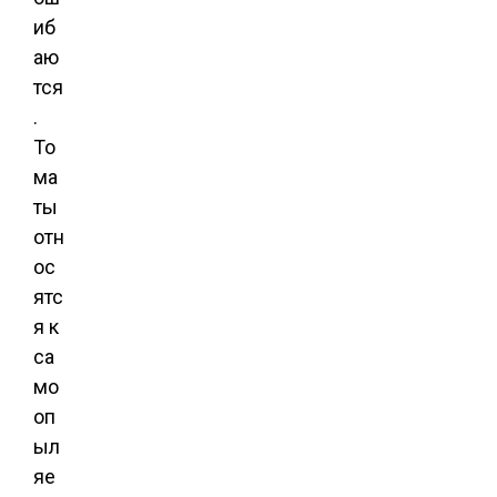
иб
аю
тся
.
То
ма
ты
отн
ос
ятс
я к
са
мо
оп
ыл
яе