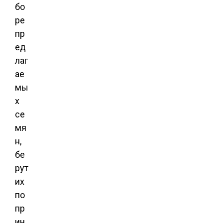
бо
ре
пр
ед
лаг
ае
мы
х
се
мя
н,
бе
рут
их
по
пр
ин