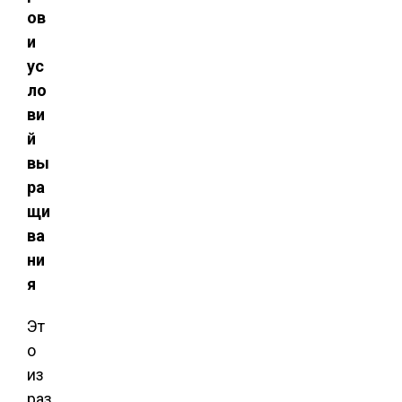
ов
и
ус
ло
ви
й
вы
ра
щи
ва
ни
я
Эт
о
из
раз