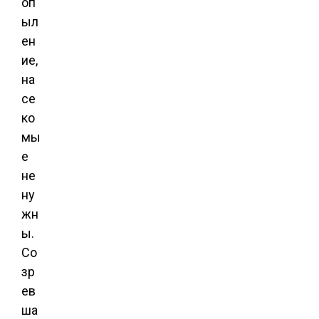
оп
ыл
ен
ие,
на
се
ко
мы
е
не
ну
жн
ы.
Со
зр
ев
ша