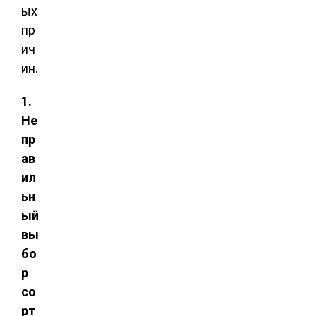
ых
пр
ич
ин.
1.
Не
пр
ав
ил
ьн
ый
вы
бо
р
со
рт