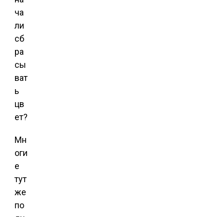
ча
ли
сб
ра
сы
ват
ь
цв
ет?
Мн
оги
е
тут
же
по