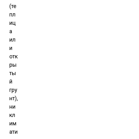
(те
пл
иц
а
ил
и
отк
ры
ты
й
гру
нт),
ни
кл
им
ати