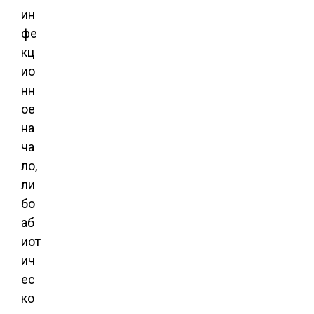
ин
фе
кц
ио
нн
ое
на
ча
ло,
ли
бо
аб
иот
ич
ес
ко