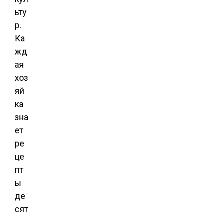
ьту
р.
Ка
жд
ая
хоз
яй
ка
зна
ет
ре
це
пт
ы
де
сят