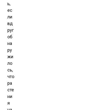
ь,
ес
ли
вд
руг
об
на
ру
жи
ло
сь,
что
ра
сте
ни
я
на