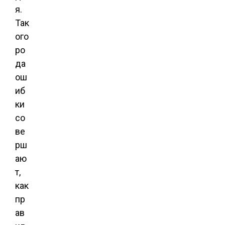
я.
Так
ого
ро
да
ош
иб
ки
со
ве
рш
аю
т,
как
пр
ав