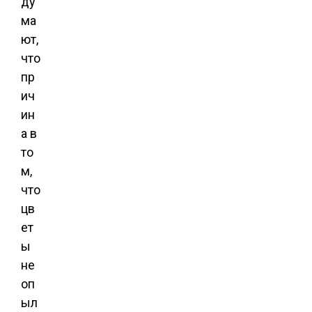
ду
ма
ют,
что
пр
ич
ин
а в
то
м,
что
цв
ет
ы
не
оп
ыл