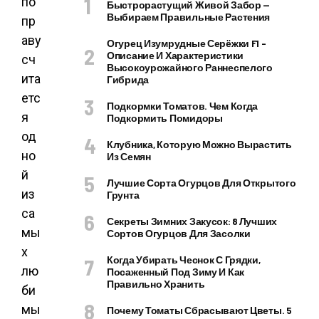
по
Быстрорастущий Живой Забор —
Выбираем Правильные Растения
пр
аву
Огурец Изумрудные Серёжки F1 –
Описание И Характеристики
сч
Высокоурожайного Раннеспелого
ита
Гибрида
етс
Подкормки Томатов. Чем Когда
я
Подкормить Помидоры
од
Клубника, Которую Можно Вырастить
но
Из Семян
й
Лучшие Сорта Огурцов Для Открытого
из
Грунта
са
Секреты Зимних Закусок: 8 Лучших
мы
Сортов Огурцов Для Засолки
х
Когда Убирать Чеснок С Грядки,
лю
Посаженный Под Зиму И Как
Правильно Хранить
би
мы
Почему Томаты Сбрасывают Цветы. 5