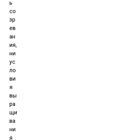
ь
со
зр
ев
ан
ия,
ни
ус
ло
ви
я
вы
ра
щи
ва
ни
я