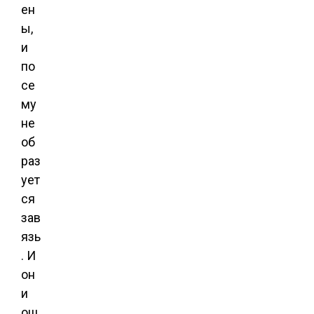
ен
ы,
и
по
се
му
не
об
раз
ует
ся
зав
язь
. И
он
и
ош