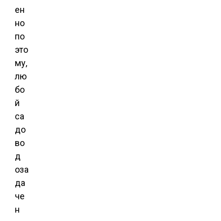
ен
но
по
это
му,
лю
бо
й
са
до
во
д
оза
да
че
н