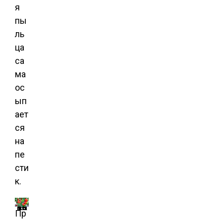
я
пы
ль
ца
са
ма
ос
ып
ает
ся
на
пе
сти
к.
Томаты на ветке
Пр