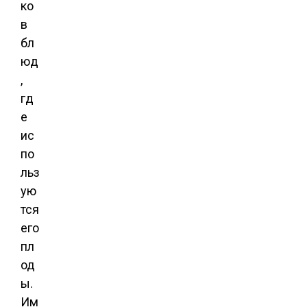
ко
в
бл
юд
,
гд
е
ис
по
льз
ую
тся
его
пл
од
ы.
Им