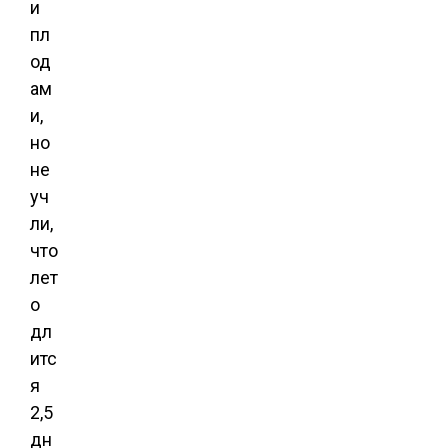
и
пл
од
ам
и,
но
не
уч
ли,
что
лет
о
дл
итс
я
2,5
дн