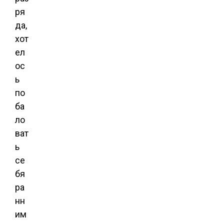
ря
да,
хот
ел
ос
ь
по
ба
ло
ват
ь
се
бя
ра
нн
им