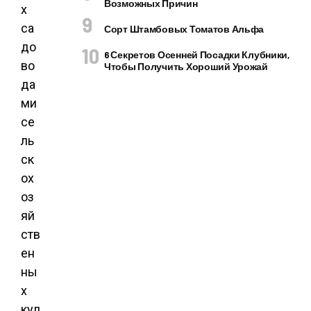
Возможных Причин
х
са
Сорт Штамбовых Томатов Альфа
до
6 Секретов Осенней Посадки Клубники,
во
Чтобы Получить Хороший Урожай
да
ми
се
ль
ск
ох
оз
яй
ств
ен
ны
х
кул