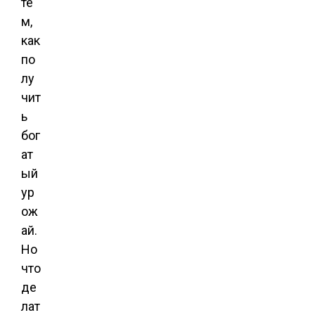
те
м,
как
по
лу
чит
ь
бог
ат
ый
ур
ож
ай.
Но
что
де
лат