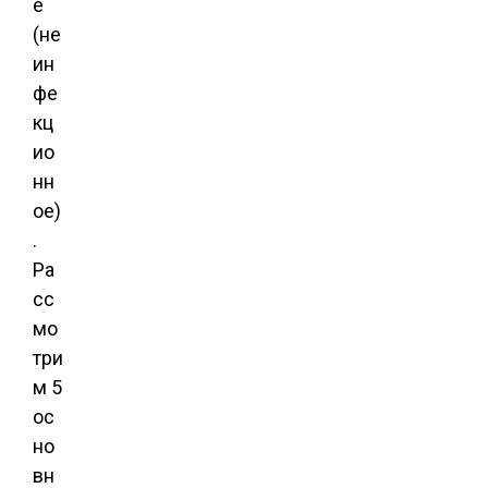
е
(не
ин
фе
кц
ио
нн
ое)
.
Ра
сс
мо
три
м 5
ос
но
вн