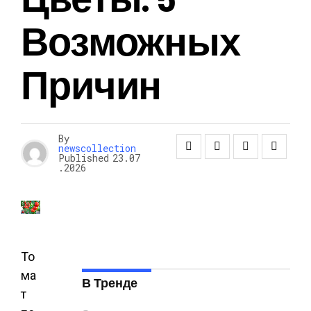
Возможных
Причин
By
newscollection
Published
23.07
.2026
То
ма
В Тренде
т