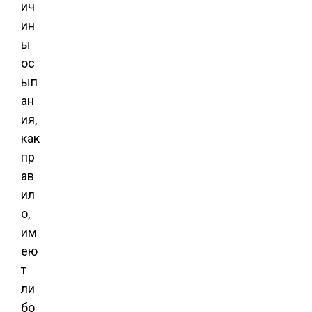
ич
ин
ы
ос
ып
ан
ия,
как
пр
ав
ил
о,
им
ею
т
ли
бо