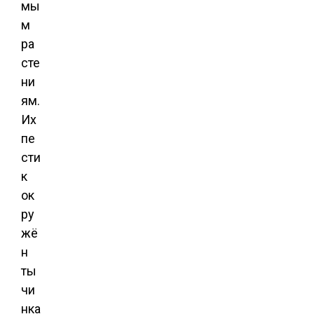
мы
м
ра
сте
ни
ям.
Их
пе
сти
к
ок
ру
жё
н
ты
чи
нка