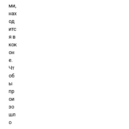
ми,
нах
од
итс
я в
кок
он
е.
Чт
об
ы
пр
ои
зо
шл
о