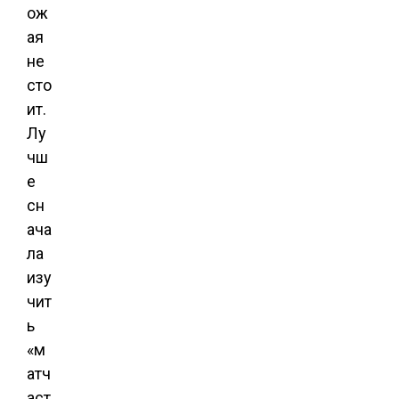
ож
ая
не
сто
ит.
Лу
чш
е
сн
ача
ла
изу
чит
ь
«м
атч
аст