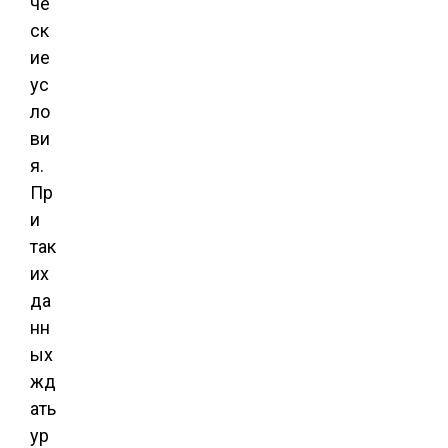
че
ск
ие
ус
ло
ви
я.
Пр
и
так
их
да
нн
ых
жд
ать
ур