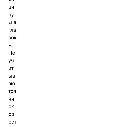
ци
пу
«на
гла
зок
».
Не
уч
ит
ыв
аю
тся
ни
ск
ор
ост