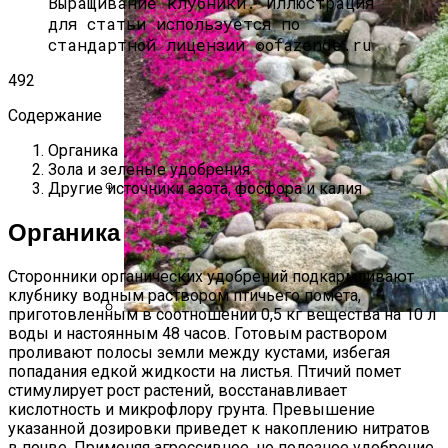
Выращивание клубники.
Иллюстрация
для статьи используется по
стандартной лицензии ©ofazende.ru
492
Содержание
Органика
Зола и зеленые удобрения
Другие источники азота, фосфора и калия
Какой Сорт Огурцов Посадить
Органика
Будущей Весной
Сторонники органических удобрений подкармливают
клубнику водным раствором птичьего помета,
приготовленным в соотношении 0,5 кг вещества на 10 л
воды и настоянным 48 часов. Готовым раствором
Альпийская Горка – Как Сделать
проливают полосы земли между кустами, избегая
Своими Руками Быстро И Просто
попадания едкой жидкости на листья. Птичий помет
стимулирует рост растений, восстанавливает
кислотность и микрофлору грунта. Превышение
указанной дозировки приведет к накоплению нитратов
в почве. Применяя агрессивное, но полезное удобрение,