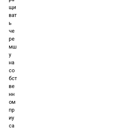
щи
ват
ь
че
ре
мш
у
на
со
бст
ве
нн
ом
пр
иу
са