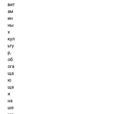
вит
ам
ин
ны
х
кул
ьту
р,
об
ога
ща
ю
ща
я
на
ше