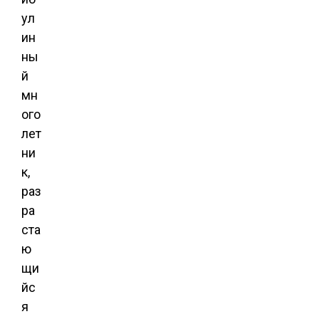
ул
ин
ны
й
мн
ого
лет
ни
к,
раз
ра
ста
ю
щи
йс
я