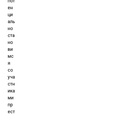
пот
ен
ци
аль
но
ста
но
ви
мс
я
со
уча
стн
ика
ми
пр
ест