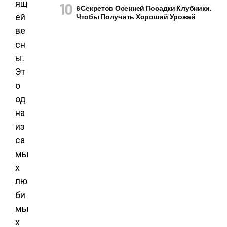
ящ
6 Секретов Осенней Посадки Клубники,
ей
Чтобы Получить Хороший Урожай
ве
сн
ы.
Эт
о
од
на
из
са
мы
х
лю
би
мы
х