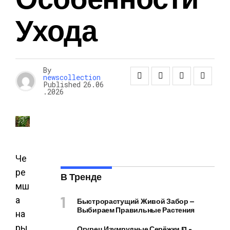
Ухода
By
newscollection
Published
26.06
.2026
Че
ре
В Тренде
мш
а
Быстрорастущий Живой Забор —
Выбираем Правильные Растения
на
ры
Огурец Изумрудные Серёжки F1 –