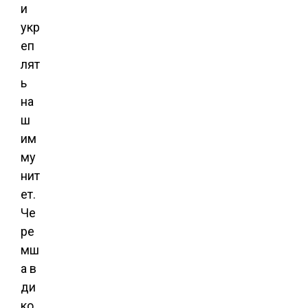
и
укр
еп
лят
ь
на
ш
им
му
нит
ет.
Че
ре
мш
а в
ди
ко