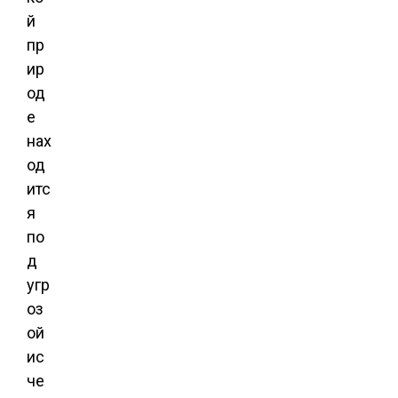
й
пр
ир
од
е
нах
од
итс
я
по
д
угр
оз
ой
ис
че