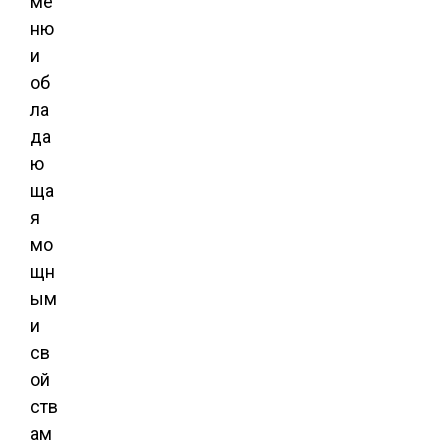
ме
ню
и
об
ла
да
ю
ща
я
мо
щн
ым
и
св
ой
ств
ам