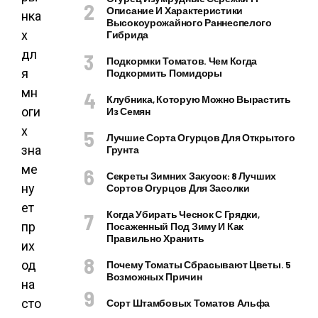
Описание И Характеристики
нка
Высокоурожайного Раннеспелого
х
Гибрида
дл
Подкормки Томатов. Чем Когда
я
Подкормить Помидоры
мн
Клубника, Которую Можно Вырастить
оги
Из Семян
х
Лучшие Сорта Огурцов Для Открытого
зна
Грунта
ме
Секреты Зимних Закусок: 8 Лучших
ну
Сортов Огурцов Для Засолки
ет
Когда Убирать Чеснок С Грядки,
пр
Посаженный Под Зиму И Как
Правильно Хранить
их
од
Почему Томаты Сбрасывают Цветы. 5
Возможных Причин
на
сто
Сорт Штамбовых Томатов Альфа