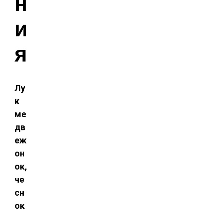
н
и
я
Лу
к
ме
дв
еж
он
ок,
че
сн
ок