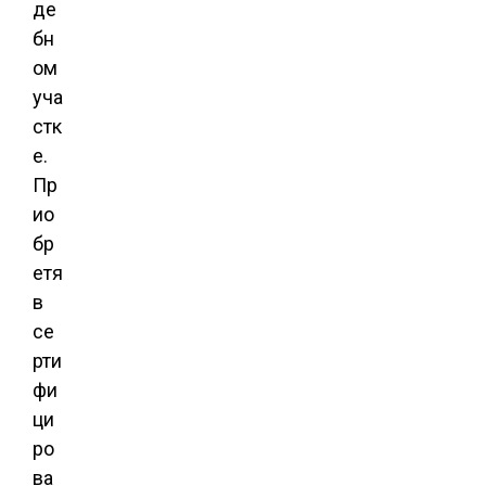
де
бн
ом
уча
стк
е.
Пр
ио
бр
етя
в
се
рти
фи
ци
ро
ва