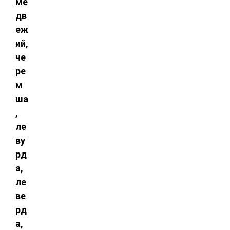
ме
дв
еж
ий,
че
ре
м
ша
,
ле
ву
рд
а,
ле
ве
рд
а,