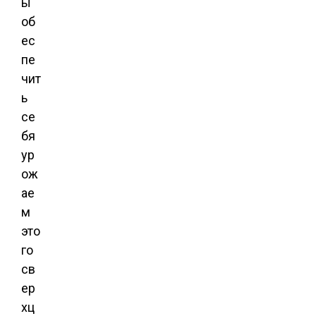
ы
об
ес
пе
чит
ь
се
бя
ур
ож
ае
м
это
го
св
ер
хц