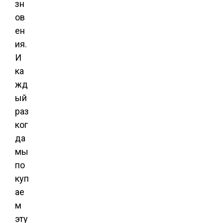
зн
ов
ен
ия.
И
ка
жд
ый
раз
ког
да
мы
по
куп
ае
м
эту