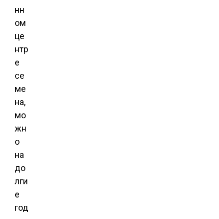
нн
ом
це
нтр
е
се
ме
на,
мо
жн
о
на
до
лги
е
год