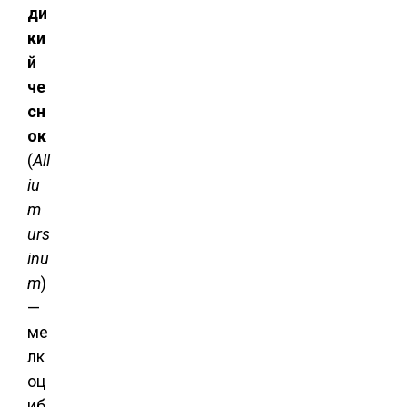
ди
ки
й
че
сн
ок
(
All
iu
m
urs
inu
m
)
—
ме
лк
оц
иб