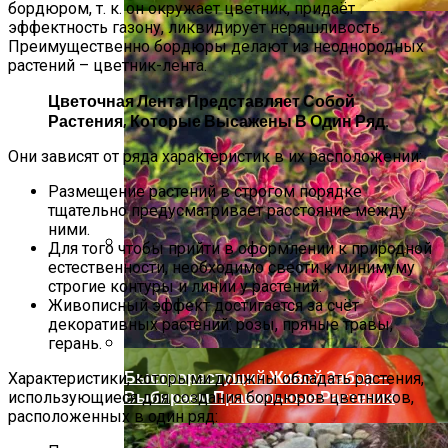
бордюром, т. к. он окружает цветник, придаёт
эффектность газону, ликвидирует неряшливость.
Преимущественно бордюры делают из неоднородных
растений – цветник-лента.
Цветочная Лента Представляет Собой
Растения, Которые Высажены В Один Ряд.
Они зависят от ряда характеристик в их расположении:
Размещение растений в строгом порядке
тщательно предусматривает расстояние между
ними.
Для того чтобы прийти в оформлении к природной
естественности, необходимо свести к минимуму
Секреты Выращивания Томатов От
строгие контуры и линии у растений.
Опытных Огородников
Живописный эффект достигается за счёт
декоративных растений: розы, пряные травы,
герань.
Быстрорастущий Живой Забор —
Характеристики, которыми должны обладать растения,
Выбираем Правильные Растения
использующиеся для создания бордюров цветников,
расположенных в один ряд: