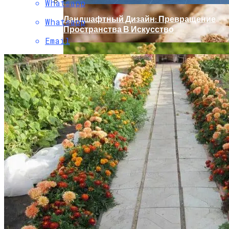
Whatsapp
Ландшафтный Дизайн: Превращение
Whatsapp
Пространства В Искусство
Email
Крупный Урожай Чеснока: Агротехника
Выращивания