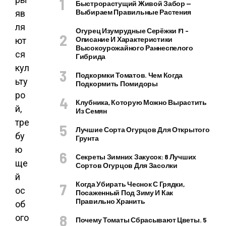
Быстрорастущий Живой Забор —
Выбираем Правильные Растения
яв
ля
Огурец Изумрудные Серёжки F1 –
Описание И Характеристики
ют
Высокоурожайного Раннеспелого
ся
Гибрида
кул
Подкормки Томатов. Чем Когда
ьту
Подкормить Помидоры
ро
Клубника, Которую Можно Вырастить
й,
Из Семян
тре
Лучшие Сорта Огурцов Для Открытого
бу
Грунта
ю
Секреты Зимних Закусок: 8 Лучших
ще
Сортов Огурцов Для Засолки
й
Когда Убирать Чеснок С Грядки,
ос
Посаженный Под Зиму И Как
Правильно Хранить
об
ого
Почему Томаты Сбрасывают Цветы. 5