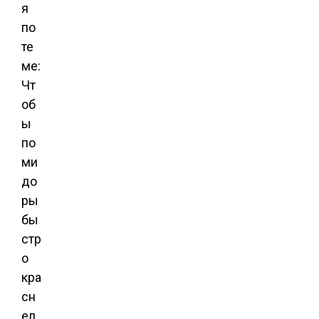
я
по
те
ме:
Чт
об
ы
по
ми
до
ры
бы
стр
о
кра
сн
ел