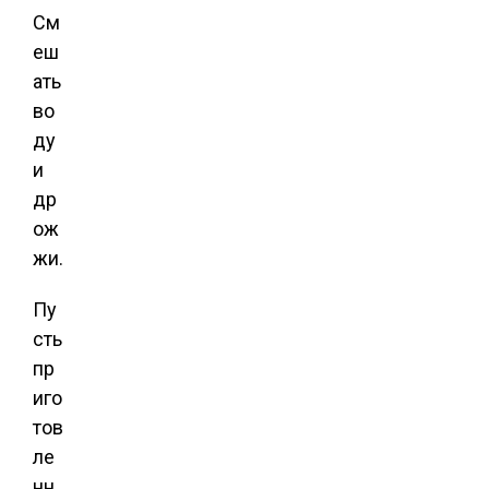
См
еш
ать
во
ду
и
др
ож
жи.
Пу
сть
пр
иго
тов
ле
нн