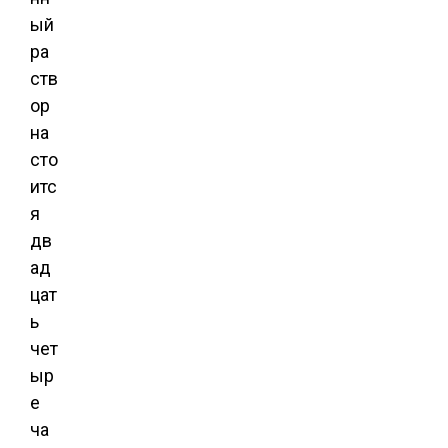
ый
ра
ств
ор
на
сто
итс
я
дв
ад
цат
ь
чет
ыр
е
ча