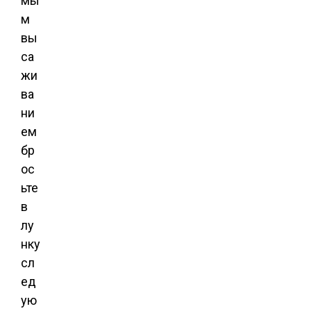
мы
м
вы
са
жи
ва
ни
ем
бр
ос
ьте
в
лу
нку
сл
ед
ую