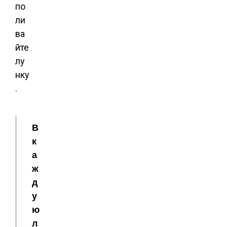
по
ли
ва
йте
лу
нку
.
В
к
а
ж
д
у
ю
л