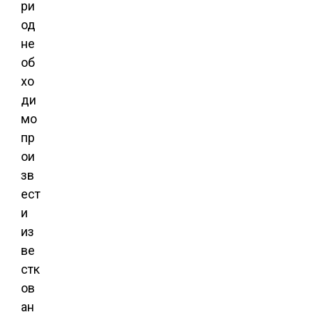
ри
од
не
об
хо
ди
мо
пр
ои
зв
ест
и
из
ве
стк
ов
ан