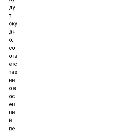
ду
т
ску
дн
о,
со
отв
етс
тве
нн
о в
ос
ен
ни
й
пе