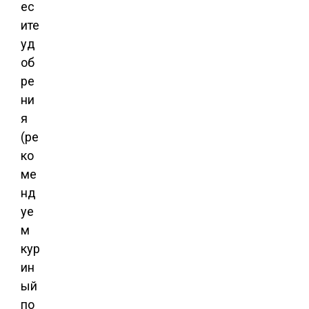
ес
ите
уд
об
ре
ни
я
(ре
ко
ме
нд
уе
м
кур
ин
ый
по