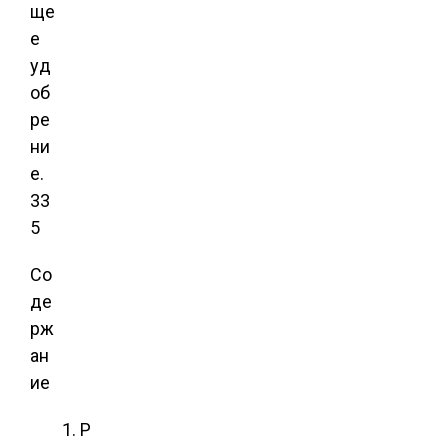
ще
е
уд
об
ре
ни
е.
33
5
Со
де
рж
ан
ие
Р