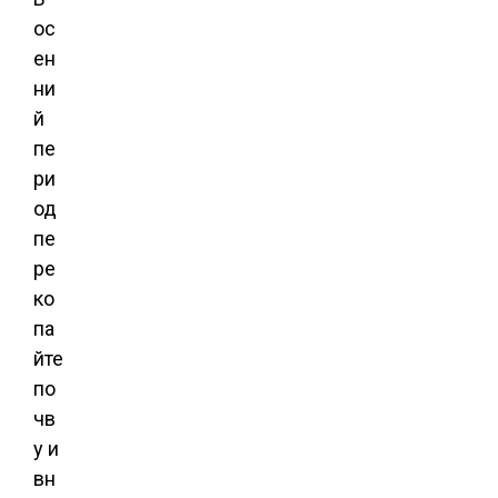
ос
ен
ни
й
пе
ри
од
пе
ре
ко
па
йте
по
чв
у и
вн