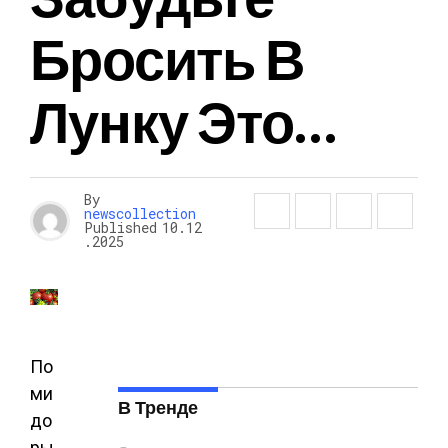
Бросить В
Лунку Это…
By
newscollection
Published
10.12
.2025
По
ми
В Тренде
до
ры