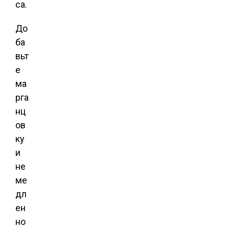
са.
До
ба
вьт
е
ма
рга
нц
ов
ку
и
не
ме
дл
ен
но