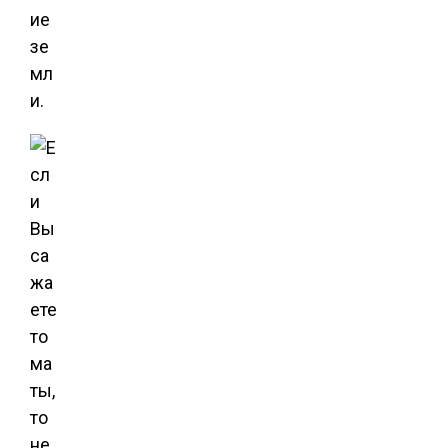
ие
зе
мл
и.