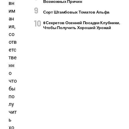
Возможных Причин
вн
им
Сорт Штамбовых Томатов Альфа
ан
6 Секретов Осенней Посадки Клубники,
ия,
Чтобы Получить Хороший Урожай
со
отв
етс
тве
нн
о
что
бы
по
лу
чит
ь
хо