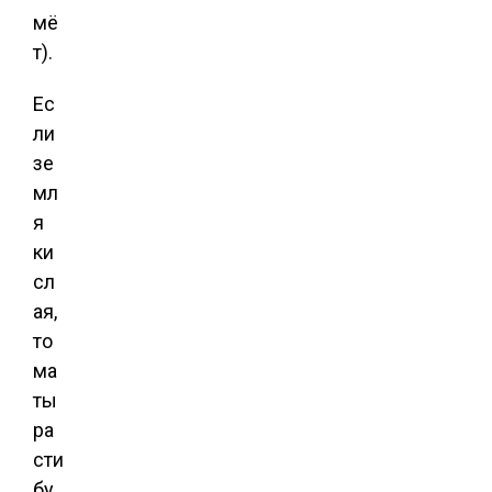
мё
т).
Ес
ли
зе
мл
я
ки
сл
ая,
то
ма
ты
ра
сти
бу