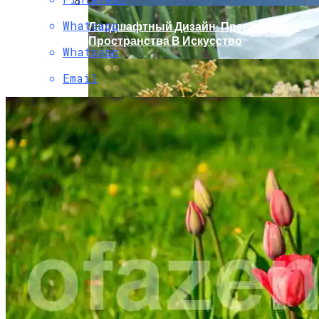
Whatsapp
Ландшафтный Дизайн: Превращение
Пространства В Искусство
Whatsapp
Email
Чем Подкормить Лук