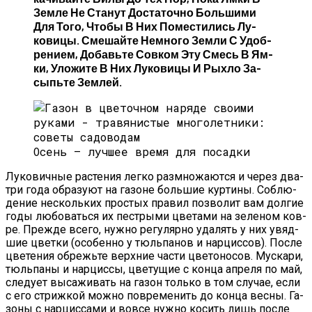
Зем­ле Не Ста­нут Дос­та­точ­но Боль­ши­ми
Для То­го, Что­бы В Них По­мес­ти­лись Лу­
Кови­цы. Сме­шай­те Нем­но­го Зем­ли С Удоб­
Ре­ни­ем, До­бавь­те Сов­ком Эту Смесь В Ям­
Ки, Уло­жите В Них Лу­кови­цы И Рых­ло За­
Сыпь­те Зем­лей.
Осень — луч­шее вре­мя для по­сад­ки
Лу­кович­ные рас­те­ния лег­ко раз­мно­жа­ют­ся и че­рез два-
три го­да об­ра­зу­ют на га­зоне боль­шие кур­ти­ны. Соб­лю­
дение нес­коль­ких прос­тых пра­вил поз­во­лит вам дол­гие
го­ды лю­бовать­ся их пес­тры­ми цве­тами на зе­леном ков­
ре. Преж­де все­го, нуж­но ре­гуляр­но уда­лять у них увяд­
шие цвет­ки (осо­бен­но у тюль­па­нов и нар­циссов). Пос­ле
цве­тения об­режь­те вер­хние час­ти цве­тоно­сов. Мус­ка­ри,
тюль­па­ны и нар­циссы, цве­тущие с кон­ца ап­ре­ля по май,
сле­ду­ет вы­сажи­вать на га­зон толь­ко в том слу­чае, ес­ли
с его стриж­кой мож­но пов­ре­менить до кон­ца вес­ны. Га­
зоны с нар­цисса­ми и вов­се нуж­но ко­сить лишь пос­ле