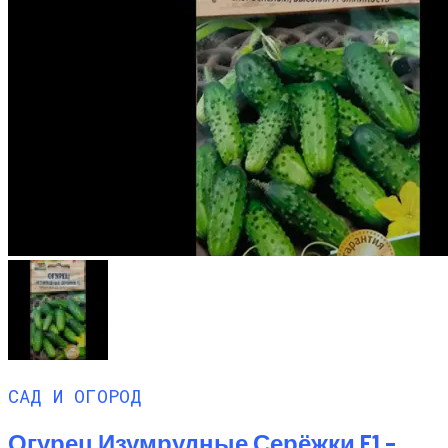
САД И ОГОРОД
Огурец Изумрудные Серёжки F1 –