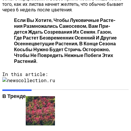
то­го, как их лис­тва нач­нет жел­теть, что обыч­но бы­ва­ет
че­рез 6 не­дель пос­ле цве­тения.
Ес­ли Вы Хо­тите, Что­бы Лу­кович­ные Рас­те­
Ния Раз­мно­жались Са­мосе­вом, Вам При­
Дет­ся Ждать Соз­ре­вания Их Се­мян. Га­зон,
Где Рас­тет Без­вре­мен­ник Осен­ний И Дру­гие
Осен­нецве­тущие Рас­те­ния, В Кон­це Се­зона
Кось­бы Нуж­но Бу­дет Стричь Ос­то­рож­но,
Что­бы Не Пов­ре­дить Неж­ные По­беги Этих
Рас­те­ний.
In this article:
В Тренде