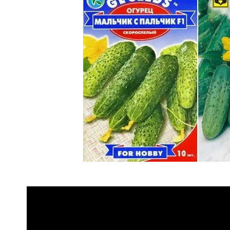
Огурцы – влаголюбивый овощ, кот
Из-за неблагоприятного воздей
урожай очень быстро увядает, те