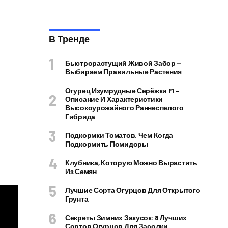
В Тренде
Быстрорастущий Живой Забор —
Выбираем Правильные Растения
Огурец Изумрудные Серёжки F1 –
Описание И Характеристики
Высокоурожайного Раннеспелого
Гибрида
Подкормки Томатов. Чем Когда
Подкормить Помидоры
Клубника, Которую Можно Вырастить
Из Семян
Лучшие Сорта Огурцов Для Открытого
Грунта
Секреты Зимних Закусок: 8 Лучших
Сортов Огурцов Для Засолки