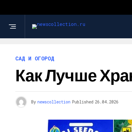
САД И ОГОРОД
Как Лучше Хра
By
newscollection
Published
26.04.2026