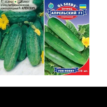
орый состоит из воды более чем на 90%.
ствия окружающей среды свежесобранный
ряя товарный вид, вкусовые качества и