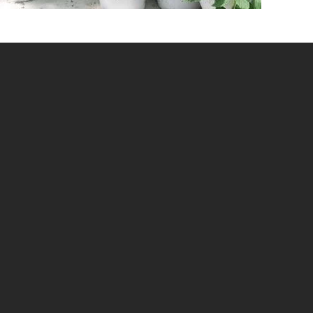
льтур считаются помидоры – сейчас
о встретить грядку с посаженными
пулярность, благодаря таким
кусовые качества, обильная урожайность и
 и ухода. Сегодня существует множество
я высокой всхожестью, а, значит, без
стить рассаду помидор в домашних
дготовки