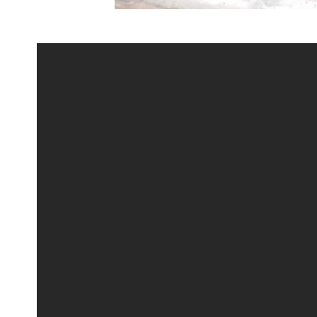
Одной из ключевых огородных ку
практически на любой даче можн
томатами. Они приобрели свою по
характеристикам, как отличные в
несложный процесс выращивания
сортов, семена которых отличаютс
значительных усилий можно выра
условиях.
Содержание
Основные рекомендации по
Сроки
Грунт
Емкость