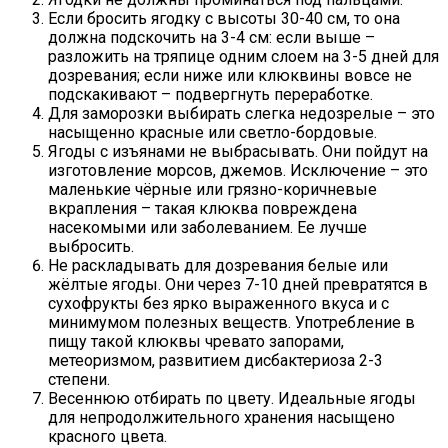
Если бросить ягодку с высоты 30-40 см, то она
должна подскочить на 3-4 см: если выше –
разложить на тряпице одним слоем на 3-5 дней для
дозревания; если ниже или клюквины вовсе не
подскакивают – подвергнуть переработке.
Для заморозки выбирать слегка недозрелые – это
насыщенно красные или светло-бордовые.
Ягоды с изъянами не выбрасывать. Они пойдут на
изготовление морсов, джемов. Исключение – это
маленькие чёрные или грязно-коричневые
вкрапления – такая клюква повреждена
насекомыми или заболеванием. Ее лучше
выбросить.
Не раскладывать для дозревания белые или
жёлтые ягоды. Они через 7-10 дней превратятся в
сухофрукты без ярко выраженного вкуса и с
минимумом полезных веществ. Употребление в
пищу такой клюквы чревато запорами,
метеоризмом, развитием дисбактериоза 2-3
степени.
Весеннюю отбирать по цвету. Идеальные ягоды
для непродолжительного хранения насыщено
красного цвета.