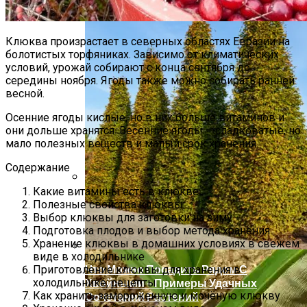
Какие Цветы Украсят Альпинарий?
Клюква произрастает в северных областях Евразии на
болотистых торфяниках. Зависимо от климатических
условий, урожай собирают с конца сентября до
середины ноября. Ягоды также можно собирать ранней
весной.
Осенние ягоды кислые, но в них больше витаминов и
они дольше хранятся. Весенние ягоды – сладковатые, но
мало полезных веществ и малый срок хранения.
Содержание
Какие витамины есть в клюкве
Если Ботва Картошки Сохнет
Полезные свойства клюквы
Выбор клюквы для заготовки на зиму
Подготовка плодов и выбор метода хранения
Хранение клюквы в домашних условиях в свежем
виде в холодильнике
Что Можно Посадить Рядом С
Приготовление клюквы для хранения в
холодильнике, рецепты
Хвойными – Примеры Удачных
Как хранить замороженную и мочёную клюкву
Сочетаний Растений