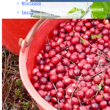
Whatsapp
Ландшафтный Дизайн: Превращение
Email
Пространства В Искусство
Проблемы Огурцов. Вопросы И
Ответы