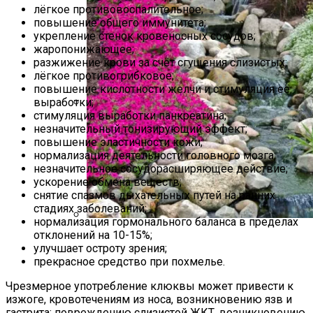
лёгкое противовоспалительное;
повышение общего иммунитета;
укрепление стенок кровеносных сосудов;
жаропонижающее;
разжижение крови за счёт сгущения слизистых;
лёгкое противогрибковое;
повышение кислотности желчи и стимуляция её
выработки;
стимуляция выработки панкреатина;
9 Советов По Выращиванию Картошки
незначительный тонизирующий эффект;
повышение эластичности кожи;
нормализация деятельности головного мозга;
незначительное сосудорасширяющее действие;
ускорение обмена веществ;
снятие спазмов дыхательных путей на ранних
стадиях заболеваний;
нормализация гормонального баланса в пределах
отклонений на 10-15%;
Альпийская Горка – Как Сделать
улучшает остроту зрения;
Своими Руками Быстро И Просто
прекрасное средство при похмелье.
Чрезмерное употребление клюквы может привести к
изжоге, кровотечениям из носа, возникновению язв и
гастрита; повреждению слизистой ЖКТ, возникновению