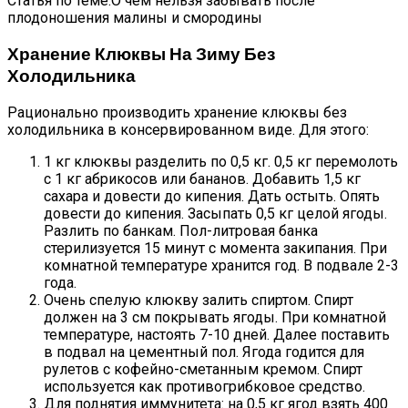
Статья по теме:О чём нельзя забывать после
плодоношения малины и смородины
Хранение Клюквы На Зиму Без
Холодильника
Рационально производить хранение клюквы без
холодильника в консервированном виде. Для этого:
1 кг клюквы разделить по 0,5 кг. 0,5 кг перемолоть
с 1 кг абрикосов или бананов. Добавить 1,5 кг
сахара и довести до кипения. Дать остыть. Опять
довести до кипения. Засыпать 0,5 кг целой ягоды.
Разлить по банкам. Пол-литровая банка
стерилизуется 15 минут с момента закипания. При
комнатной температуре хранится год. В подвале 2-3
года.
Очень спелую клюкву залить спиртом. Спирт
должен на 3 см покрывать ягоды. При комнатной
температуре, настоять 7-10 дней. Далее поставить
в подвал на цементный пол. Ягода годится для
рулетов с кофейно-сметанным кремом. Спирт
используется как противогрибковое средство.
Для поднятия иммунитета: на 0,5 кг ягод взять 400