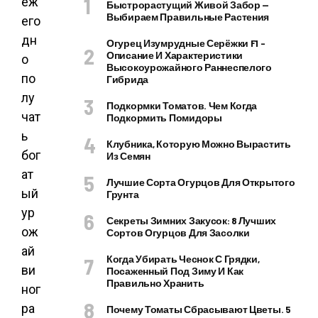
еж
Быстрорастущий Живой Забор —
Выбираем Правильные Растения
его
дн
Огурец Изумрудные Серёжки F1 –
Описание И Характеристики
о
Высокоурожайного Раннеспелого
по
Гибрида
лу
Подкормки Томатов. Чем Когда
чат
Подкормить Помидоры
ь
Клубника, Которую Можно Вырастить
бог
Из Семян
ат
Лучшие Сорта Огурцов Для Открытого
ый
Грунта
ур
Секреты Зимних Закусок: 8 Лучших
ож
Сортов Огурцов Для Засолки
ай
Когда Убирать Чеснок С Грядки,
ви
Посаженный Под Зиму И Как
Правильно Хранить
ног
ра
Почему Томаты Сбрасывают Цветы. 5