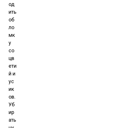
од
ить
об
ло
мк
у
со
цв
ети
й и
ус
ик
ов.
Уб
ир
ать
ну