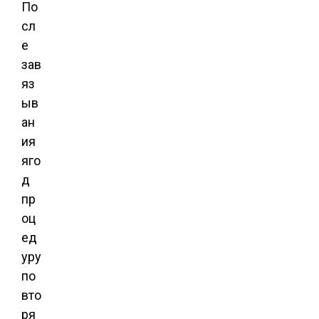
По
сл
е
зав
яз
ыв
ан
ия
яго
д
пр
оц
ед
уру
по
вто
ря