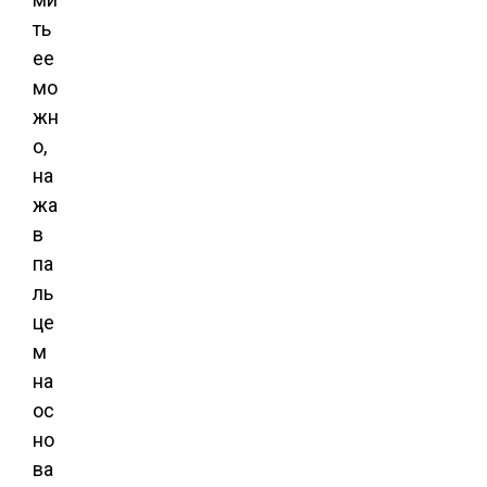
ть
ее
мо
жн
о,
на
жа
в
па
ль
це
м
на
ос
но
ва