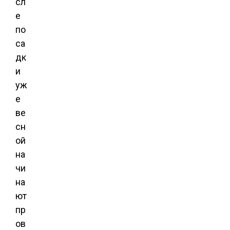
сл
е
по
са
дк
и
уж
е
ве
сн
ой
на
чи
на
ют
пр
ов