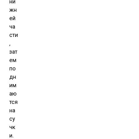
ни
жн
ей
ча
сти
,
зат
ем
по
дн
им
аю
тся
на
су
чк
и.