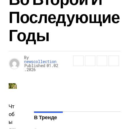
Последующие
Годы
By
newscollection
Published
01.02
.2026
Чт
об
В Тренде
ы