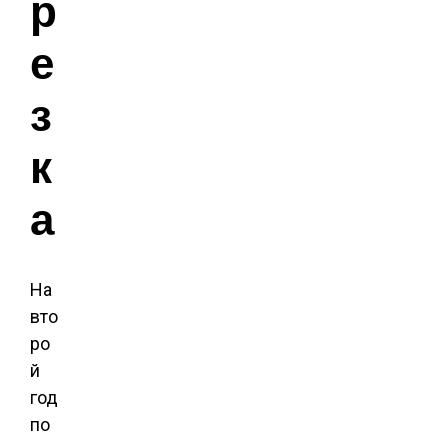
р
е
з
к
а
На
вто
ро
й
год
по