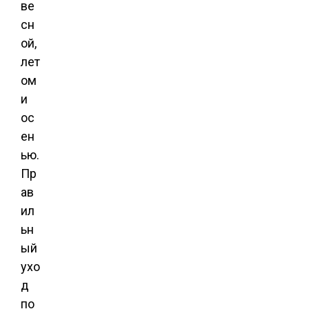
ве
сн
ой,
лет
ом
и
ос
ен
ью.
Пр
ав
ил
ьн
ый
ухо
д
по