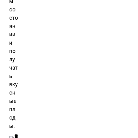
м
со
сто
ян
ии
и
по
лу
чат
ь
вку
сн
ые
пл
од
ы.