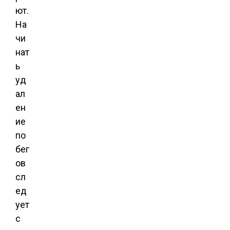
ют.
На
чи
нат
ь
уд
ал
ен
ие
по
бег
ов
сл
ед
ует
с