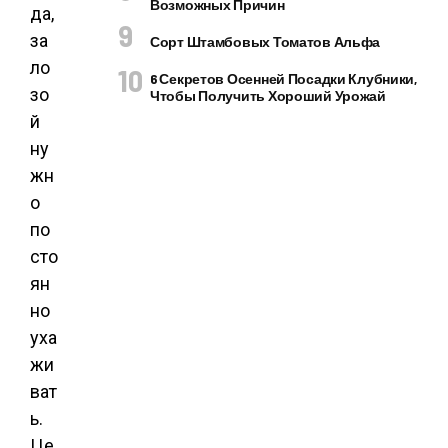
Возможных Причин
да,
за
Сорт Штамбовых Томатов Альфа
ло
6 Секретов Осенней Посадки Клубники,
зо
Чтобы Получить Хороший Урожай
й
ну
жн
о
по
сто
ян
но
уха
жи
ват
ь.
Це