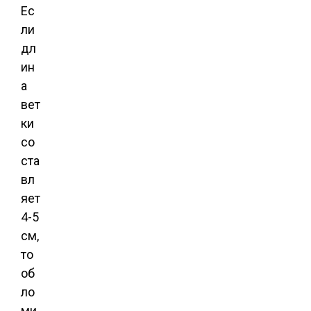
Ес
ли
дл
ин
а
вет
ки
со
ста
вл
яет
4-5
см,
то
об
ло
ми