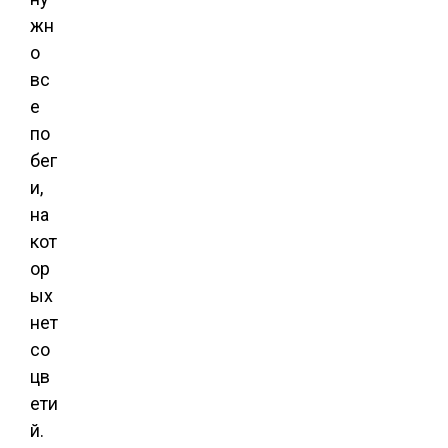
жн
о
вс
е
по
бег
и,
на
кот
ор
ых
нет
со
цв
ети
й.