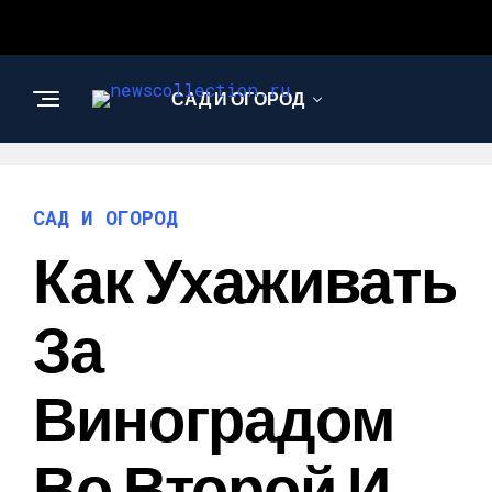
САД И ОГОРОД
АРХИТЕКТУРА И
ДИЗАЙН
САД И ОГОРОД
Как Ухаживать
За
Виноградом
Во Второй И