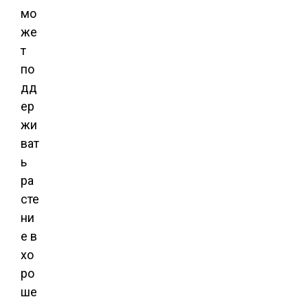
мо
же
т
по
дд
ер
жи
ват
ь
ра
сте
ни
е в
хо
ро
ше