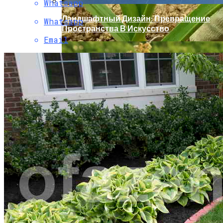
Whatsapp
Ландшафтный Дизайн: Превращение
Whatsapp
Пространства В Искусство
Email
Как И Чем Удобрять Чеснок?