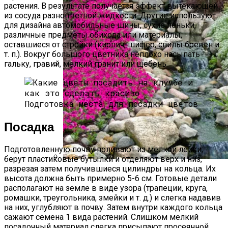
растения. В результате получается эффект вытекающей
из сосуда разноцветной жидкости. Другие используют
для дизайна автомобильные шины, сухие пеньки,
различные предметы обихода или материалы,
оставшиеся от стройки (кирпич, шифер, спилы бревен и
т. п.). Вокруг большого цветника неплохо насыпать
гальку, гравий, мелкий гранит или щебень.
«Скорая Помощь» Для Огурцов:
Профилактика И Лечение Болезней
Подготовка места для посадки цветов
Посадка
Подготовленную почву поливают из мелкой лейки,
берут пластиковые бутылки и отделяют верх и низ,
разрезая затем получившиеся цилиндры на кольца. Их
Альпийская Горка – Как Сделать
высота должна быть примерно 5-6 см. Готовые детали
Своими Руками Быстро И Просто
располагают на земле в виде узора (трапеции, круга,
ромашки, треугольника, змейки и т. д.) и слегка надавив
на них, углубляют в почву. Затем внутри каждого кольца
сажают семена 1 вида растений. Слишком мелкий
посадочный материал слегка присыпают просеянной