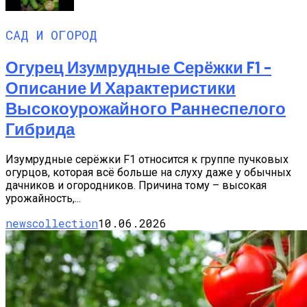
САД И ОГОРОД
Огурец Изумрудные Серёжки F1 –
Описание И Характеристики
Высокоурожайного Раннеспелого
Гибрида
Изумрудные серёжки F1 относится к группе пучковых
огурцов, которая всё больше на слуху даже у обычных
дачников и огородников. Причина тому – высокая
урожайность,...
newscollection
10.06.2026