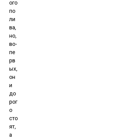
ого
по
ли
ва,
но,
во-
пе
рв
ых,
он
и
до
рог
о
сто
ят,
а