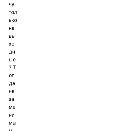
чу
тол
ько
на
вы
хо
дн
ые
? Т
ог
да
не
за
ме
ни
мы
м