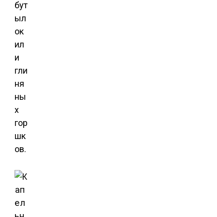
бут
ыл
ок
ил
и
гли
ня
ны
х
гор
шк
ов.