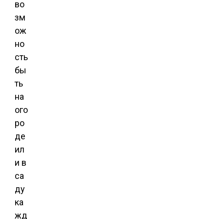
во
зм
ож
но
сть
бы
ть
на
ого
ро
де
ил
и в
са
ду
ка
жд