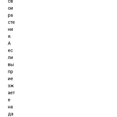
св
ои
ра
сте
ни
я.
А
ес
ли
вы
пр
ие
зж
ает
е
на
да