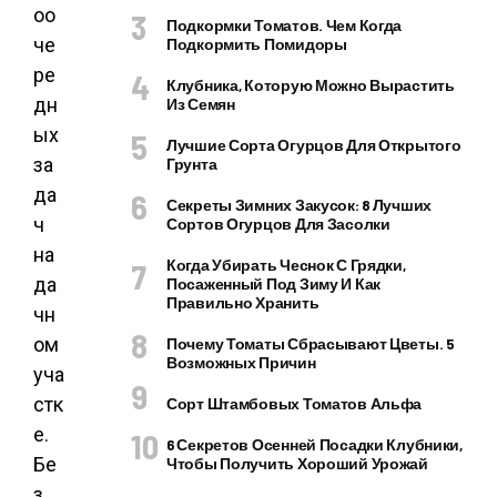
оо
Подкормки Томатов. Чем Когда
че
Подкормить Помидоры
ре
Клубника, Которую Можно Вырастить
дн
Из Семян
ых
Лучшие Сорта Огурцов Для Открытого
за
Грунта
да
Секреты Зимних Закусок: 8 Лучших
ч
Сортов Огурцов Для Засолки
на
Когда Убирать Чеснок С Грядки,
да
Посаженный Под Зиму И Как
Правильно Хранить
чн
ом
Почему Томаты Сбрасывают Цветы. 5
Возможных Причин
уча
стк
Сорт Штамбовых Томатов Альфа
е.
6 Секретов Осенней Посадки Клубники,
Бе
Чтобы Получить Хороший Урожай
з