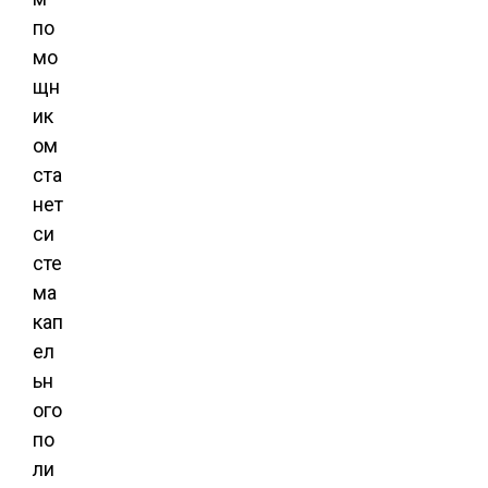
по
мо
щн
ик
ом
ста
нет
си
сте
ма
кап
ел
ьн
ого
по
ли