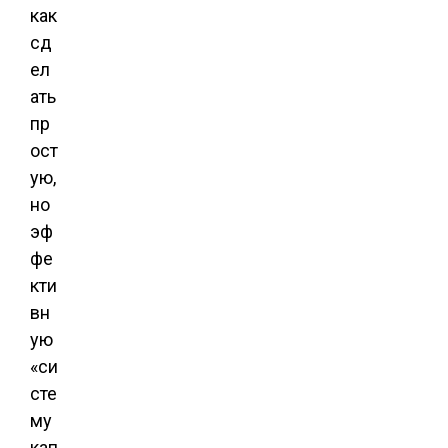
как
сд
ел
ать
пр
ост
ую,
но
эф
фе
кти
вн
ую
«си
сте
му
кап