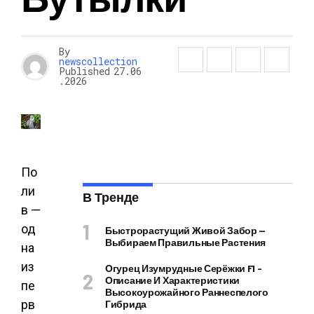
By
newscollection
Published
27.06
.2026
По
ли
В Тренде
в —
од
Быстрорастущий Живой Забор —
Выбираем Правильные Растения
на
из
Огурец Изумрудные Серёжки F1 –
Описание И Характеристики
пе
Высокоурожайного Раннеспелого
рв
Гибрида