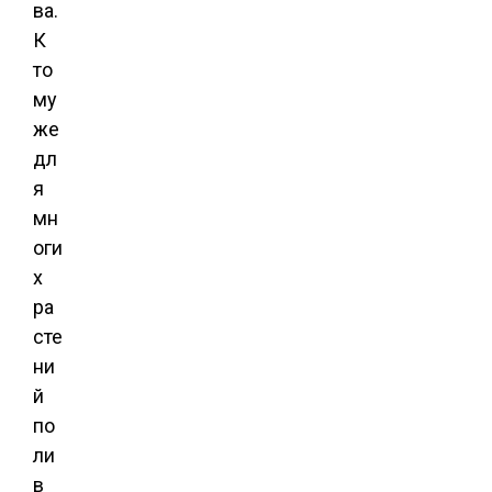
ва.
К
то
му
же
дл
я
мн
оги
х
ра
сте
ни
й
по
ли
в