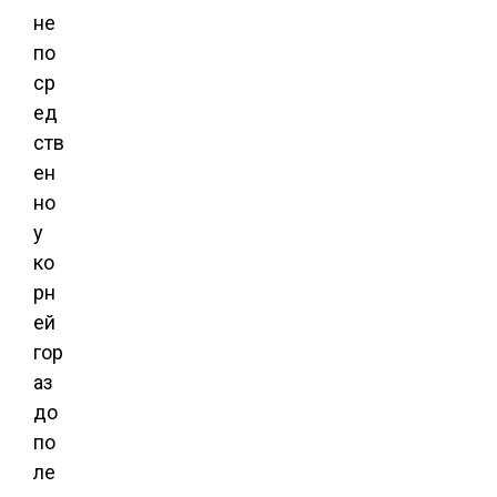
не
по
ср
ед
ств
ен
но
у
ко
рн
ей
гор
аз
до
по
ле