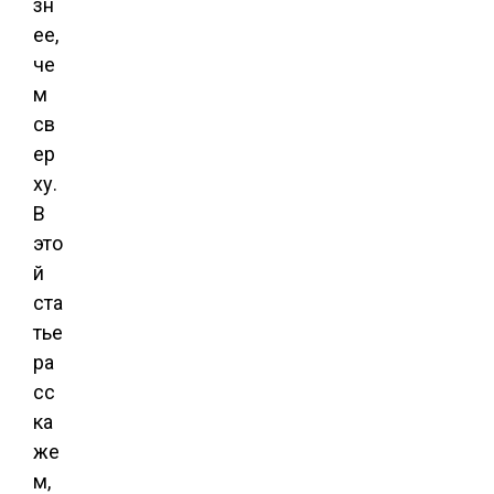
зн
ее,
че
м
св
ер
ху.
В
это
й
ста
тье
ра
сс
ка
же
м,