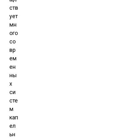
ств
ует
мн
ого
со
вр
ем
ен
ны
х
си
сте
м
кап
ел
ьн