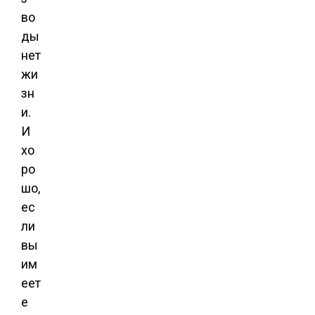
во
ды
нет
жи
зн
и.
И
хо
ро
шо,
ес
ли
вы
им
еет
е