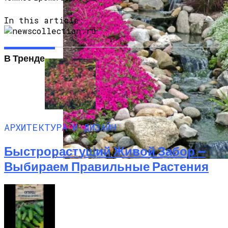
In this article:
В Тренде
9 Советов По Выращиванию Картошки
АРХИТЕКТУРА И ДИЗАЙН
Быстрорастущий Живой Забор —
Выбираем Правильные Растения
Альпийская Горка – Как Сделать
Своими Руками Быстро И Просто