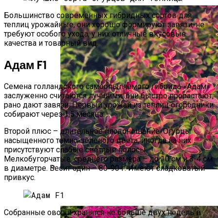
Большинство современных гибридных сортов для
теплиц урожайные, они хорошо формируют завязи, не
требуют особого ухода, у них отличные вкусовые
качества и товарный вид.
Адам F1
Семена голландского самоопыляемого гибрида «Адам»
заслуженно считаются лучшими: они быстро прорастают,
рано дают завязи. Первый урожай из теплиц огородники
собирают через 1,5 месяца.
Второй плюс – длительное плодоношение. Огурцы
насыщенного темно-зеленого цвета, иногда на них
присутствуют слабые светлые полосы.
Мелкобугорчатые, среднего размера – до 10 см и 3-4 см
в диаметре. Весит один – 80-90 г. Имеют сладковатый
привкус.
Быстрорастущий Живой Забор —
Выбираем Правильные Растения
Собранные овощи хранятся не больше двух недель в