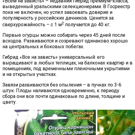
«Всем на зависть» – недавний гибрид премиум-класса,
выведенный уральскими селекционерами. В Госреестр
пока не включен, но успел завоевать доверие и
популярность у российских дачников. Ценится за
2
сверхурожайность – с 1 м
получается до 40 кг.
Первые огурцы можно собирать через 45 дней после
всходов. Развиваются и созревают одинаково хорошо
на центральных и боковых побегах.
Гибрид «Все на зависть» универсальный: его
выращивают в любых теплицах, на балконах квартир и в
помещениях, под временными пленочными укрытиями
и на открытых участках.
Завязи развиваются без опыления – в пучках по 3-6
штук. Плоды наливаются одновременно, к периоду
сбора они все почти одинаковые по длине, толщине и
цвету.