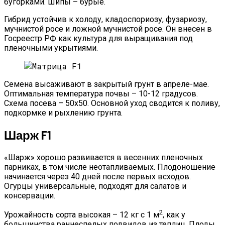
бугорками. Шипы – бурые.
Гибрид устойчив к холоду, кладоспориозу, фузариозу,
мучнистой росе и ложной мучнистой росе. Он внесен в
Госреестр РФ как культура для выращивания под
пленочными укрытиями.
Семена высаживают в закрытый грунт в апреле-мае.
Оптимальная температура почвы – 10-12 градусов.
Схема посева – 50х50. Основной уход сводится к поливу,
подкормке и рыхлению грунта.
Шарж F1
«Шарж» хорошо развивается в весенних пленочных
парниках, в том числе неотапливаемых. Плодоношение
начинается через 40 дней после первых всходов.
Огурцы универсальные, подходят для салатов и
консервации.
2
Урожайность сорта высокая – 12 кг с 1 м
, как у
большинства раннеспелых подвидов из теплиц. Плоды