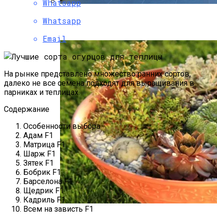
Whatsapp
Как Угодить Свекле
Ландшафтный Дизайн: Превращение
Whatsapp
Пространства В Искусство
Email
На рынке представлено множество ранних сортов,
далеко не все семена подходят для выращивания в
парниках и теплицах.
Содержание
Особенности выбора
Адам F1
Матрица F1
Шарж F1
Зятек F1
Бобрик F1
Барселона F1
Щедрик F1
Кадриль F1
Всем на зависть F1