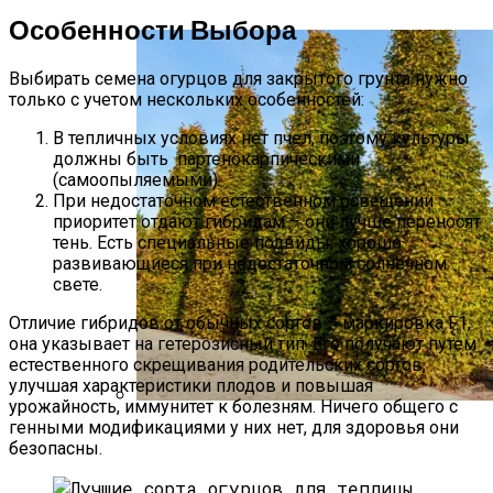
Какие Цветы Украсят Альпинарий?
Особенности Выбора
Выбирать семена огурцов для закрытого грунта нужно
только с учетом нескольких особенностей:
В тепличных условиях нет пчел, поэтому культуры
должны быть партенокарпическими
(самоопыляемыми).
При недостаточном естественном освещении
приоритет отдают гибридам – они лучше переносят
тень. Есть специальные подвиды, хорошо
развивающиеся при недостаточном солнечном
свете.
Отличие гибридов от обычных сортов – маркировка F1,
она указывает на гетерозисный тип. Его получают путем
естественного скрещивания родительских сортов,
улучшая характеристики плодов и повышая
урожайность, иммунитет к болезням. Ничего общего с
генными модификациями у них нет, для здоровья они
Что Можно Посадить Рядом С
безопасны.
Хвойными – Примеры Удачных
Сочетаний Растений