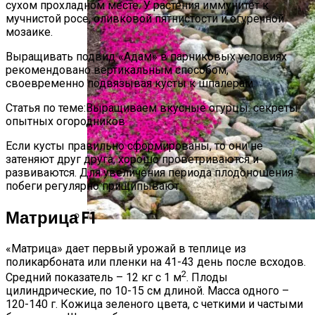
сухом прохладном месте. У растения иммунитет к
мучнистой росе, оливковой пятнистости и огуречной
мозаике.
Выращивать подвид «Адам» в парниковых условиях
рекомендовано вертикальным способом,
своевременно подвязывая кусты к шпалерам.
Статья по теме:Выращиваем вкусные огурцы: секреты
опытных огородников
Если кусты правильно сформированы, то они не
затеняют друг друга, хорошо проветриваются и
развиваются. Для увеличения периода плодоношения
побеги регулярно прищипывают.
Матрица F1
Альпийская Горка – Как Сделать
«Матрица» дает первый урожай в теплице из
Своими Руками Быстро И Просто
поликарбоната или пленки на 41-43 день после всходов.
2
Средний показатель – 12 кг с 1 м
. Плоды
цилиндрические, по 10-15 см длиной. Масса одного –
120-140 г. Кожица зеленого цвета, с четкими и частыми