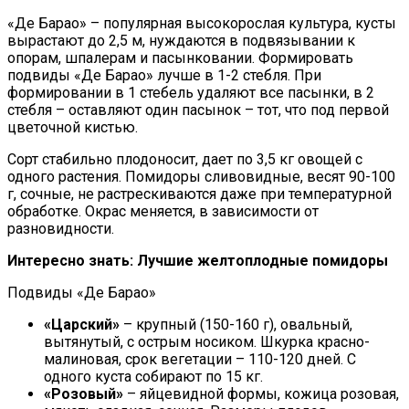
«Де Барао» – популярная высокорослая культура, кусты
вырастают до 2,5 м, нуждаются в подвязывании к
опорам, шпалерам и пасынковании. Формировать
подвиды «Де Барао» лучше в 1-2 стебля. При
формировании в 1 стебель удаляют все пасынки, в 2
стебля – оставляют один пасынок – тот, что под первой
цветочной кистью.
Сорт стабильно плодоносит, дает по 3,5 кг овощей с
одного растения. Помидоры сливовидные, весят 90-100
г, сочные, не растрескиваются даже при температурной
обработке. Окрас меняется, в зависимости от
разновидности.
Интересно знать: Лучшие желтоплодные помидоры
Подвиды «Де Барао»
«Царский»
– крупный (150-160 г), овальный,
вытянутый, с острым носиком. Шкурка красно-
малиновая, срок вегетации – 110-120 дней. С
одного куста собирают по 15 кг.
«Розовый»
– яйцевидной формы, кожица розовая,