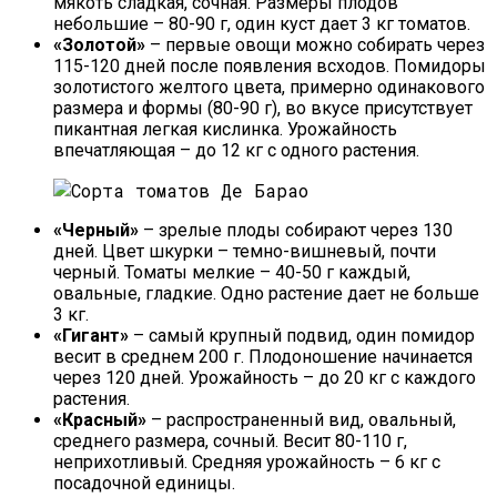
мякоть сладкая, сочная. Размеры плодов
небольшие – 80-90 г, один куст дает 3 кг томатов.
«Золотой»
– первые овощи можно собирать через
115-120 дней после появления всходов. Помидоры
золотистого желтого цвета, примерно одинакового
размера и формы (80-90 г), во вкусе присутствует
пикантная легкая кислинка. Урожайность
впечатляющая – до 12 кг с одного растения.
«Черный»
– зрелые плоды собирают через 130
дней. Цвет шкурки – темно-вишневый, почти
черный. Томаты мелкие – 40-50 г каждый,
овальные, гладкие. Одно растение дает не больше
3 кг.
«Гигант»
– самый крупный подвид, один помидор
весит в среднем 200 г. Плодоношение начинается
через 120 дней. Урожайность – до 20 кг с каждого
растения.
«Красный»
– распространенный вид, овальный,
среднего размера, сочный. Весит 80-110 г,
неприхотливый. Средняя урожайность – 6 кг с
посадочной единицы.