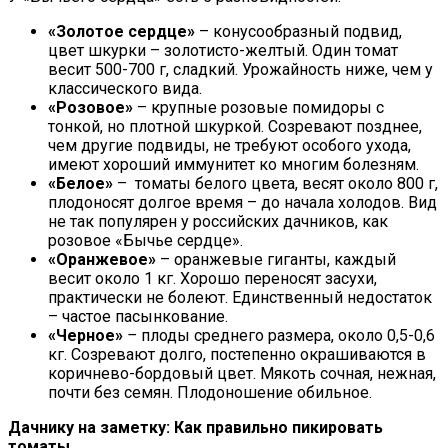
«Золотое сердце»
– конусообразный подвид,
цвет шкурки – золотисто-желтый. Один томат
весит 500-700 г, сладкий. Урожайность ниже, чем у
классического вида.
«Розовое»
– крупные розовые помидоры с
тонкой, но плотной шкуркой. Созревают позднее,
чем другие подвиды, не требуют особого ухода,
имеют хороший иммунитет ко многим болезням.
«Белое»
– томаты белого цвета, весят около 800 г,
плодоносят долгое время – до начала холодов. Вид
не так популярен у российских дачников, как
розовое «Бычье сердце».
«Оранжевое»
– оранжевые гиганты, каждый
весит около 1 кг. Хорошо переносят засухи,
практически не болеют. Единственный недостаток
– частое пасынкование.
«Черное»
–
плоды среднего размера, около 0,5-0,6
кг. Созревают долго, постепенно окрашиваются в
коричнево-бордовый цвет. Мякоть сочная, нежная,
почти без семян. Плодоношение обильное.
Дачнику на заметку: Как правильно пикировать
томаты