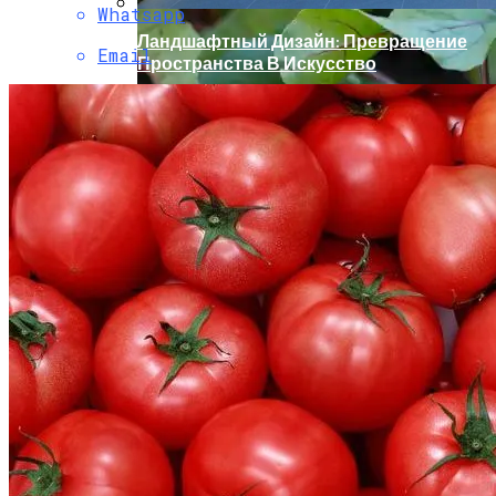
Whatsapp
Ландшафтный Дизайн: Превращение
Email
Пространства В Искусство
Как Угодить Свекле