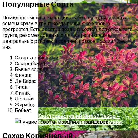
Популярные Сорта
Помидоры можно выращивать без рассады, высевая
семена сразу в грунт когда почва уже хорошо
прогреется. Есть десятки поздних сортов для открытого
грунта, рекомендованных для выращивания в
центральных районах и средней полосе России. Среди
них:
Сахар коричневый.
Сестренка F1.
Бычье сердце.
Проблемы Огурцов. Вопросы И
Финиш.
Ответы
Де Барао.
Титан.
Финик.
Лежкий.
Жираф.
Бобкат.
Быстрорастущий Живой Забор —
Выбираем Правильные Растения
Сахар Коричневый