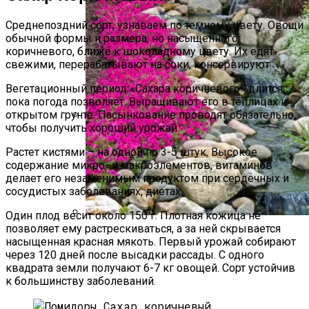
Среднепоздний сорт, узнаваем по темному цвету. Овощи
обычной формы и размера, но насыщенного
коричневого, ближе к шоколадному цвету. Их едят
свежими, перерабатывают на соки, консервируют.
Вегетационный период «Сахара коричневого» длится,
пока погода позволяет. Выращивают его в теплицах и
открытом грунте. Пасынкование проводят обязательно,
чтобы получить хороший урожай.
Если Ботва Картошки Сохнет
Растет кистями – на одной по 3-5 штук. Высокое
содержание микро- и макроэлементов, витаминов
делает его незаменимым продуктом при сердечных и
сосудистых заболеваниях, диетах.
Один плод весит около 150 г. Плотная кожица не
позволяет ему растрескиваться, а за ней скрывается
Альпийская Горка – Как Сделать
насыщенная красная мякоть. Первый урожай собирают
Своими Руками Быстро И Просто
через 120 дней после высадки рассады. С одного
квадрата земли получают 6-7 кг овощей. Сорт устойчив
к большинству заболеваний.