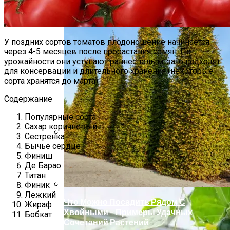
Какие Цветы Украсят Альпинарий?
У поздних сортов томатов плодоношение начинается
через 4-5 месяцев после прорастания семян. По
урожайности они уступают раннеспелым, зато подходят
для консервации и длительного хранения (некоторые
сорта хранятся до марта).
Содержание
Популярные сорта
Сахар коричневый
Сестренка
Бычье сердце
Как Правильно Поливать Томаты?
Финиш
Де Барао
Титан
Финик
Лежкий
Что Можно Посадить Рядом С
Жираф
Хвойными – Примеры Удачных
Бобкат
Сочетаний Растений