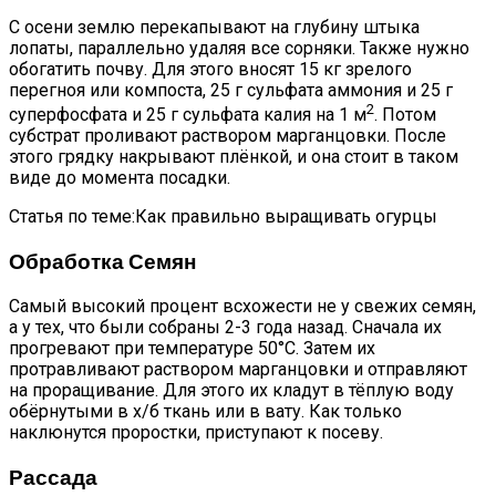
С осени землю перекапывают на глубину штыка
лопаты, параллельно удаляя все сорняки. Также нужно
обогатить почву. Для этого вносят 15 кг зрелого
перегноя или компоста, 25 г сульфата аммония и 25 г
2
суперфосфата и 25 г сульфата калия на 1 м
. Потом
субстрат проливают раствором марганцовки. После
этого грядку накрывают плёнкой, и она стоит в таком
виде до момента посадки.
Статья по теме:Как правильно выращивать огурцы
Обработка Семян
Самый высокий процент всхожести не у свежих семян,
а у тех, что были собраны 2-3 года назад. Сначала их
прогревают при температуре 50°С. Затем их
протравливают раствором марганцовки и отправляют
на проращивание. Для этого их кладут в тёплую воду
обёрнутыми в х/б ткань или в вату. Как только
наклюнутся проростки, приступают к посеву.
Рассада