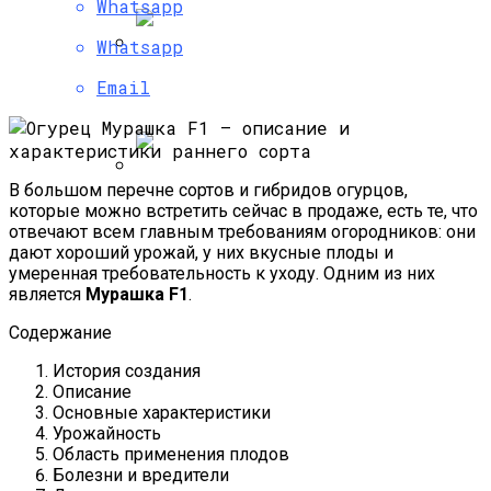
Whatsapp
Как Угодить Свекле
Whatsapp
Быстрорастущий Живой Забор —
Email
Выбираем Правильные Растения
В большом перечне сортов и гибридов огурцов,
Альпийская Горка – Как Сделать
которые можно встретить сейчас в продаже, есть те, что
Своими Руками Быстро И Просто
отвечают всем главным требованиям огородников: они
дают хороший урожай, у них вкусные плоды и
умеренная требовательность к уходу. Одним из них
является
Мурашка F1
.
Содержание
История создания
Описание
Основные характеристики
Урожайность
Область применения плодов
Болезни и вредители