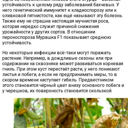
устойчивость к целому ряду заболеваний бахчевых. У
него генетический иммунитет к кладиоспорозу или к
оливковой пятнистости, как ещё называют эту болезнь.
Также ему не страшна настоящая мучнистая роса,
которая нередко служит причиной снижения
урожайности у других сортов. В отношении
пероноспороза Мурашка F1 показывает среднюю
устойчивость.
Но некоторые инфекции всё-таки могут поражать
растение. Например, в дождливые сезоны или при
содержании на сквозняке может развиваться корневая
гниль. При этом куст перестаёт расти, у него поникают
листья и побеги, а если не предпринимать меры, то в
скором времени наступает гибель. Предвестником
этого становится чёрный цвет внизу основного побега и
у черешков, их поверхность становится скользкой.