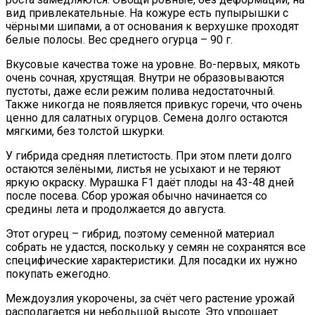
вид привлекательные. На кожуре есть пупырышки с
чёрными шипами, а от основания к верхушке проходят
белые полосы. Вес среднего огурца – 90 г.
Вкусовые качества тоже на уровне. Во-первых, мякоть
очень сочная, хрустящая. Внутри не образовываются
пустоты, даже если режим полива недостаточный.
Также никогда не появляется привкус горечи, что очень
ценно для салатных огурцов. Семена долго остаются
мягкими, без толстой шкурки.
У гибрида средняя плетистость. При этом плети долго
остаются зелёными, листья не усыхают и не теряют
яркую окраску. Мурашка F1 даёт плоды на 43-48 дней
после посева. Сбор урожая обычно начинается со
средины лета и продолжается до августа.
Этот огурец – гибрид, поэтому семенной материал
собрать не удастся, поскольку у семян не сохранятся все
специфические характеристики. Для посадки их нужно
покупать ежегодно.
Междоузлия укорочены, за счёт чего растение урожай
располагается ни небольшой высоте. Это упрощает