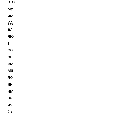
это
му
им
уд
ел
яю
т
со
вс
ем
ма
ло
вн
им
ан
ия.
Од