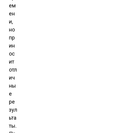
ем
ен
и,
но
пр
ин
ос
ит
отл
ич
ны
е
ре
зул
ьта
ты.