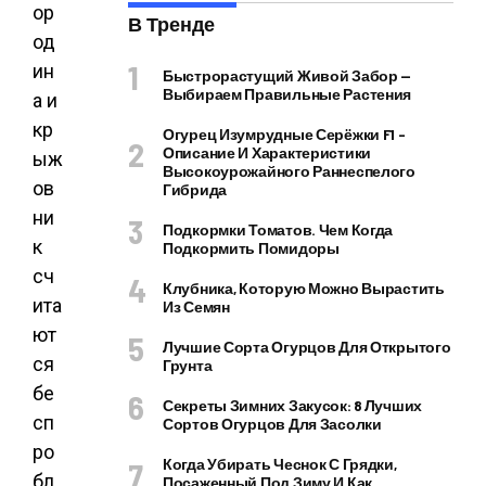
ор
В Тренде
од
ин
Быстрорастущий Живой Забор —
Выбираем Правильные Растения
а и
кр
Огурец Изумрудные Серёжки F1 –
Описание И Характеристики
ыж
Высокоурожайного Раннеспелого
ов
Гибрида
ни
Подкормки Томатов. Чем Когда
к
Подкормить Помидоры
сч
Клубника, Которую Можно Вырастить
ита
Из Семян
ют
Лучшие Сорта Огурцов Для Открытого
ся
Грунта
бе
Секреты Зимних Закусок: 8 Лучших
сп
Сортов Огурцов Для Засолки
ро
Когда Убирать Чеснок С Грядки,
бл
Посаженный Под Зиму И Как