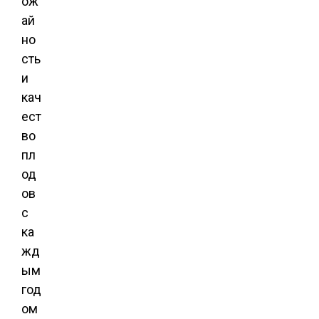
ож
ай
но
сть
и
кач
ест
во
пл
од
ов
с
ка
жд
ым
год
ом