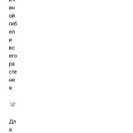
ин
ой
гиб
ел
и
вс
его
ра
сте
ни
я.
Дл
я