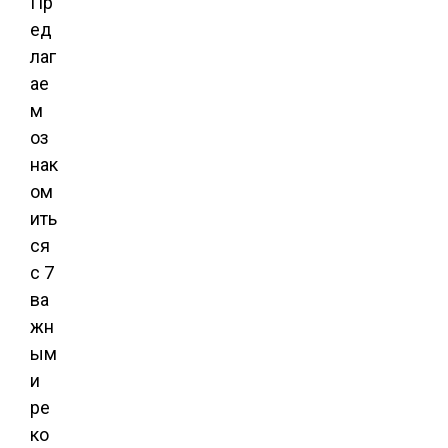
Пр
ед
лаг
ае
м
оз
нак
ом
ить
ся
с 7
ва
жн
ым
и
ре
ко