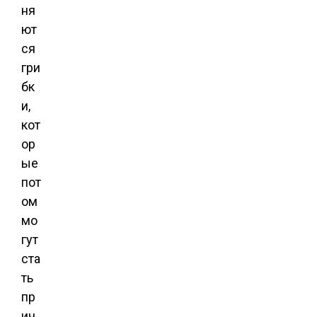
ня
ют
ся
гри
бк
и,
кот
ор
ые
пот
ом
мо
гут
ста
ть
пр
ич