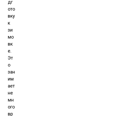
дг
ото
вку
к
зи
мо
вк
е.
Эт
о
зан
им
ает
не
мн
ого
вр