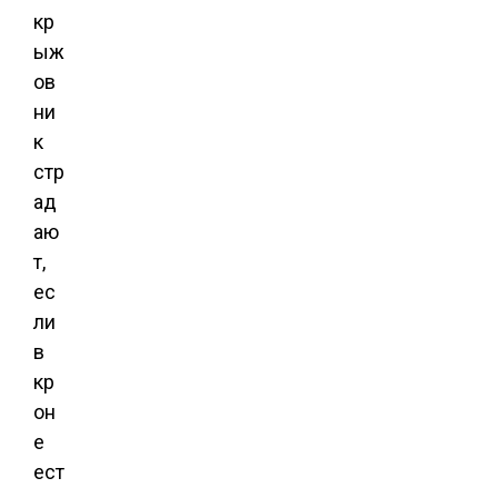
кр
ыж
ов
ни
к
стр
ад
аю
т,
ес
ли
в
кр
он
е
ест