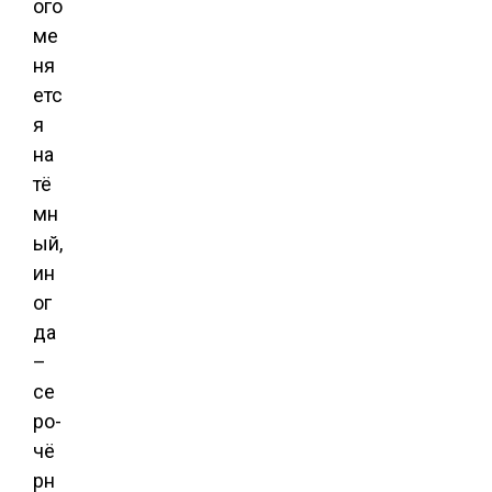
ого
ме
ня
етс
я
на
тё
мн
ый,
ин
ог
да
–
се
ро-
чё
рн