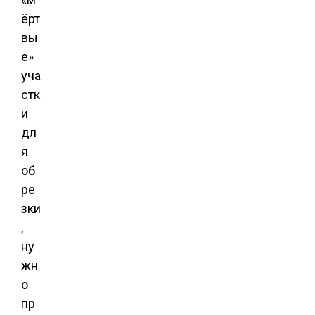
ёрт
вы
е»
уча
стк
и
дл
я
об
ре
зки
,
ну
жн
о
пр