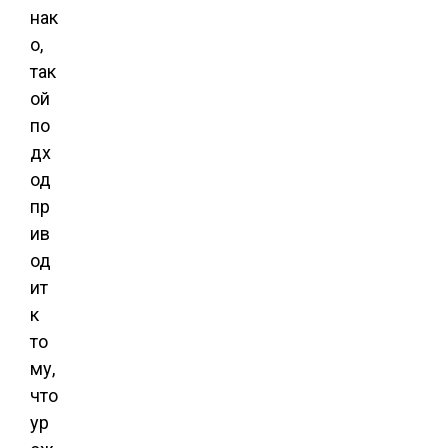
нак
о,
так
ой
по
дх
од
пр
ив
од
ит
к
то
му,
что
ур