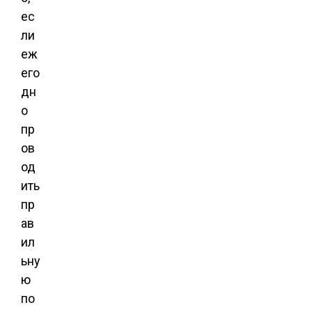
ес
ли
еж
его
дн
о
пр
ов
од
ить
пр
ав
ил
ьну
ю
по