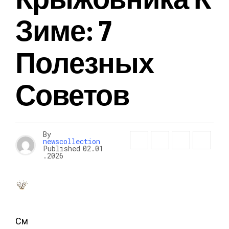
Зиме: 7
Полезных
Советов
By
newscollection
Published
02.01
.2026
См