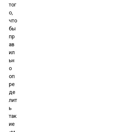
тог
о,
что
бы
пр
ав
ил
ьн
о
оп
ре
де
лит
ь
так
ие
«м