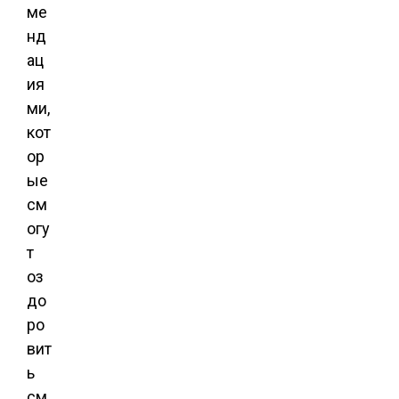
ме
нд
ац
ия
ми,
кот
ор
ые
см
огу
т
оз
до
ро
вит
ь
см