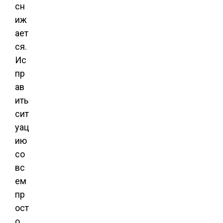
сн
иж
ает
ся.
Ис
пр
ав
ить
сит
уац
ию
со
вс
ем
пр
ост
о,