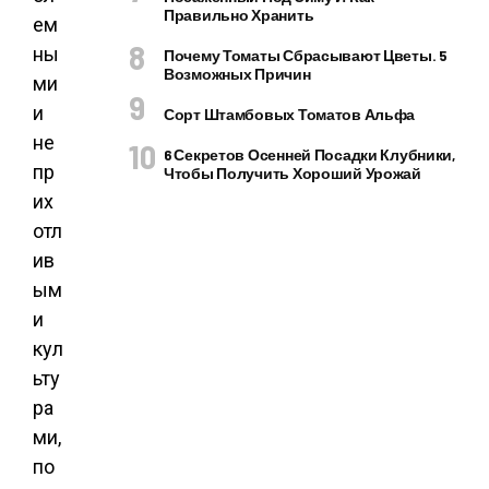
Правильно Хранить
ем
ны
Почему Томаты Сбрасывают Цветы. 5
Возможных Причин
ми
и
Сорт Штамбовых Томатов Альфа
не
6 Секретов Осенней Посадки Клубники,
пр
Чтобы Получить Хороший Урожай
их
отл
ив
ым
и
кул
ьту
ра
ми,
по