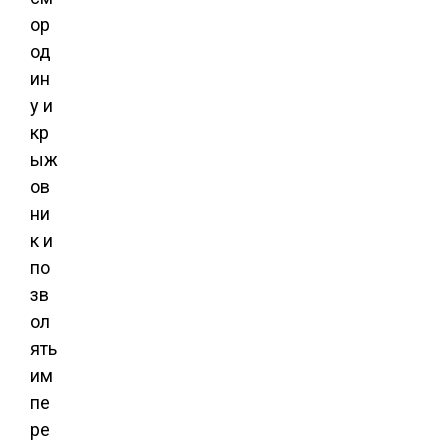
ор
од
ин
у и
кр
ыж
ов
ни
к и
по
зв
ол
ять
им
пе
ре