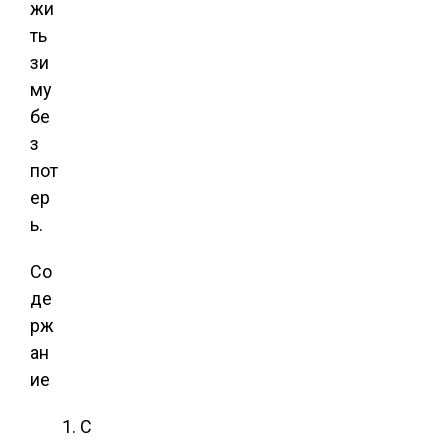
жи
ть
зи
му
бе
з
пот
ер
ь.
Со
де
рж
ан
ие
С