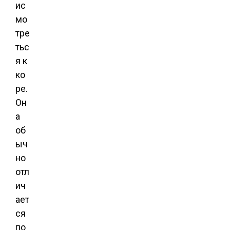
ис
мо
тре
тьс
я к
ко
ре.
Он
а
об
ыч
но
отл
ич
ает
ся
по