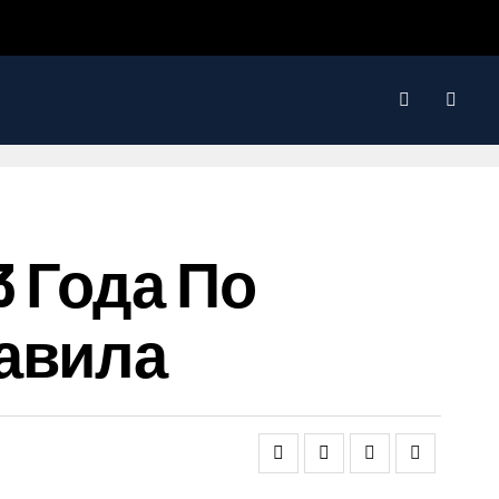
3 Года По
авила