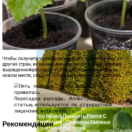
Какие Цветы Украсят Альпинарий?
Чтобы получить урожай овощей, что пришли к нам из
других стран, их высаживают в почву в виде заранее
выращенной рассады. Чтобы рассада прижилась на
новом месте, следует соблюдать несколько условий.
Секреты Позднего Посева Огурцов
Пересадка рассады.
Иллюстрация для
статьи используется по стандартной
лицензии ©ofazende.ru
Что Можно Посадить Рядом С
Хвойными – Примеры Удачных
Рекомендации
Сочетаний Растений