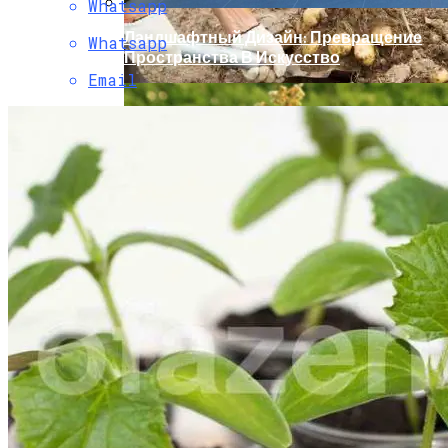
Whatsapp
Ландшафтный Дизайн: Превращение
Whatsapp
Пространства В Искусство
Email
9 Советов По Выращиванию Картошки