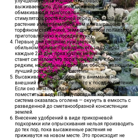
улучшения роста корней. Это повысит
выживаемость. Для этой цели корневую часть
обмакивают в приготовленный раствор
стимулятора роста корней перед посадкой. Если
растение имеет земляной ком или выращено в
торфяном стаканчике, этим средством поливают
приготовленную к посадке лунку.
Первые дни растение нуждается в частом и не
обильном поливе. Проводить его надо через
каждые 2-3 дня, пока кустик не начнет расти. Это
Чем Подкормить Лук
станет сигналом, что пора переходить к более
редким, но обильным поливам, обеспечивающим
лучший рост корневой системы.
Высаживая, следует обращать внимание на
внешний вид приготовленного к посадке растения.
Если оно начало увядать, его корешки следует
поместить в воду. Перед посадкой корневая
система оказалась оголена — окунуть в емкость с
Альпийская Горка – Как Сделать
разведенной до сметанообразной консистенции
Своими Руками Быстро И Просто
землей.
Внесение удобрений в виде прикорневой
подкормки или опрыскивания нельзя производить
до тех пор, пока высаженные растения не
приживутся на новом месте. Это происходит не