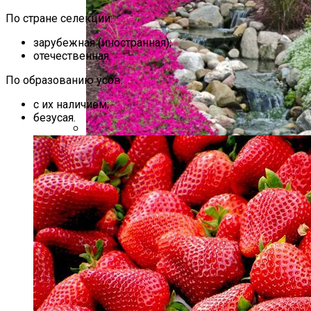
По стране селекции:
зарубежная (иностранная);
отечественная.
По образованию усов:
с их наличием;
безусая.
Если Ботва Картошки Сохнет
Альпийская Горка – Как Сделать
Своими Руками Быстро И Просто