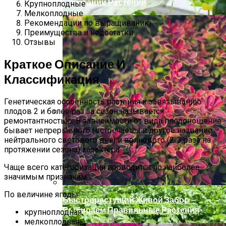
Сочетаний Растений
Крупноплодные
Мелкоплодные
Рекомендации по выращиванию
Преимущества и недостатки
Отзывы
Краткое Описание И
Классификация
Генетическая особенность растения к завязыванию
плодов 2 и более раз за сезон называется
ремонтантностью. В зависимости от вида плодоношение
Проблемы Огурцов. Вопросы И
бывает непрерывного (встречается и другое название –
Ответы
нейтрального светового дня) и волнового (2-3 раза на
протяжении сезона) характера.
Чаще всего категоризация проводится по наиболее
значимым признакам.
По величине ягоды:
Быстрорастущий Живой Забор —
Выбираем Правильные Растения
крупноплодная;
мелкоплодная.