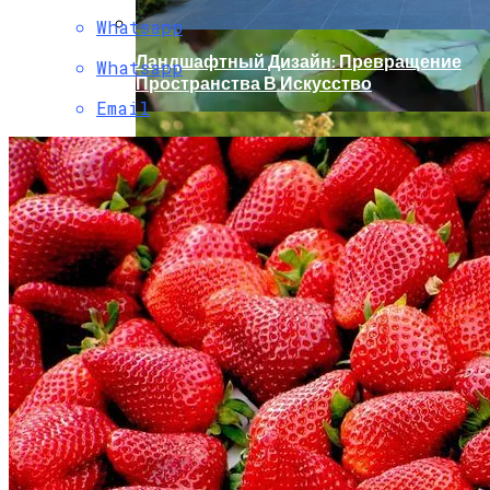
Whatsapp
Ландшафтный Дизайн: Превращение
Whatsapp
Пространства В Искусство
Email
Как Угодить Свекле