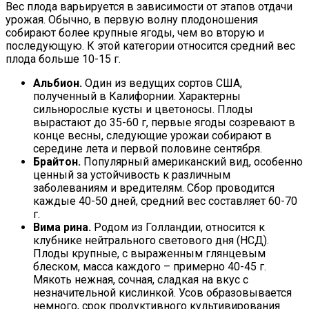
Вес плода варьируется в зависимости от этапов отдачи
урожая. Обычно, в первую волну плодоношения
собирают более крупные ягоды, чем во вторую и
последующую. К этой категории относится средний вес
плода больше 10-15 г.
Альбион.
Один из ведущих сортов США,
полученный в Калифорнии. Характерны
сильнорослые кусты и цветоносы. Плоды
вырастают до 35-60 г, первые ягоды созревают в
конце весны, следующие урожаи собирают в
середине лета и первой половине сентября.
Брайтон.
Популярный американский вид, особенно
ценный за устойчивость к различным
заболеваниям и вредителям. Сбор проводится
каждые 40-50 дней, средний вес составляет 60-70
г.
Вима рина.
Родом из Голландии, относится к
клубнике нейтрального светового дня (НСД).
Плоды крупные, с выраженным глянцевым
блеском, масса каждого – примерно 40-45 г.
Мякоть нежная, сочная, сладкая на вкус с
незначительной кислинкой. Усов образовывается
немного, срок продуктивного культивирования