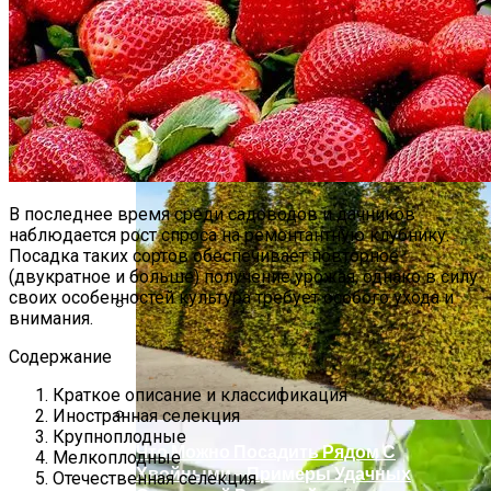
Какие Цветы Украсят Альпинарий?
В последнее время среди садоводов и дачников
наблюдается рост спроса на ремонтантную клубнику.
Посадка таких сортов обеспечивает повторное
(двукратное и больше) получение урожая, однако в силу
своих особенностей культура требует особого ухода и
внимания.
Как Правильно Поливать Томаты?
Содержание
Краткое описание и классификация
Иностранная селекция
Крупноплодные
Что Можно Посадить Рядом С
Мелкоплодные
Хвойными – Примеры Удачных
Отечественная селекция