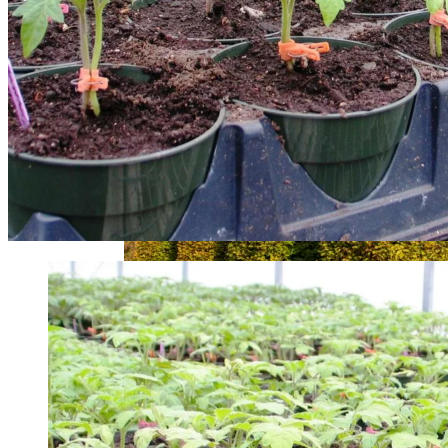
Какие Цветы Украсят Альпинарий?
Чем Подкормить Лук
Что Можно Посадить Рядом С
Хвойными – Примеры Удачных