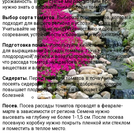
урожайность. В этой статье мы рассмотрим все, что
нужно знать о выращивании рассады томатов.
Выбор сорта томатов.
Выберите сорт томатов, который
подходит для вашего региона и условий выращивания.
Учитывайте не только продуктивность, но и срок
созревания, устойчивость к болезням и вредителям.
Подготовка почвы.
Используйте качественную почву
для выращивания рассады томатов. Почва должна быть
плодородной, легкой и воздухопроницаемой. Помните,
что рассада томатов нуждается в питательных
Как Сохранить Свежие Томаты
веществах и влаге.
Надолго
Сидераты.
Перед посевом томатов в почву можно
посеять сидераты — это зеленое удобрение, которое
повышает плодородие почвы и защищает ее от
болезней.
Посев.
Посев рассады томатов проводят в феврале-
Альпийская Горка – Как Сделать
марте в зависимости от региона. Семена нужно
Своими Руками Быстро И Просто
высевать на глубину не более 1-1,5 см. После посева
посевную коробку нужно покрыть пленкой или стеклом
и поместить в теплое место.