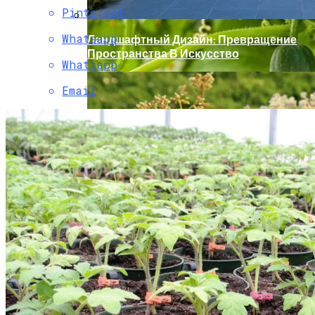
Pinterest
Whatsapp
Ландшафтный Дизайн: Превращение
Пространства В Искусство
Whatsapp
Email
«Скорая Помощь» Для Огурцов:
Профилактика И Лечение Болезней