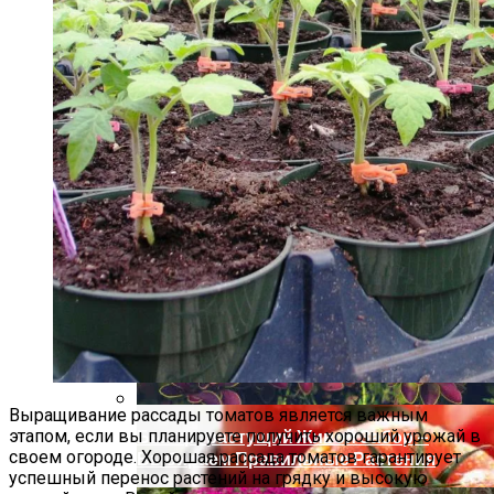
Сочетаний Растений
Удобрения Для Перца: Средства,
Нормы И Особенности Внесения
Выращивание рассады томатов является важным
этапом, если вы планируете получить хороший урожай в
Быстрорастущий Живой Забор —
своем огороде. Хорошая рассада томатов гарантирует
Выбираем Правильные Растения
успешный перенос растений на грядку и высокую