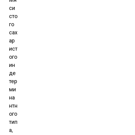
си
сто
го
сах
ар
ист
ого
ин
де
тер
ми
на
нтн
ого
тип
а,