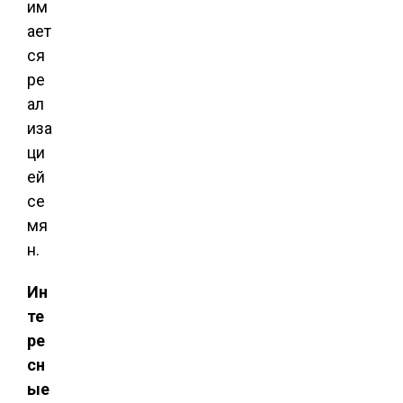
им
ает
ся
ре
ал
иза
ци
ей
се
мя
н.
Ин
те
ре
сн
ые