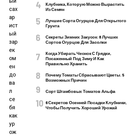
ый
Клубника, Которую Можно Вырастить
сах
Из Семян
ар
Лучшие Сорта Огурцов Для Открытого
ист
Грунта
ый
Секреты Зимних Закусок: 8 Лучших
зар
Сортов Огурцов Для Засолки
ек
Когда Убирать Чеснок С Грядки,
ом
Посаженный Под Зиму И Как
Правильно Хранить
ен
до
Почему Томаты Сбрасывают Цветы. 5
Возможных Причин
ва
л
Сорт Штамбовых Томатов Альфа
се
6 Секретов Осенней Посадки Клубники,
бя
Чтобы Получить Хороший Урожай
как
ур
ож