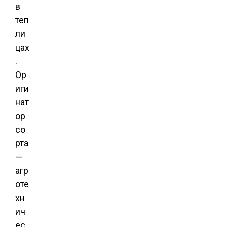
в
теп
ли
цах
.
Ор
иги
нат
ор
со
рта
—
агр
оте
хн
ич
ес