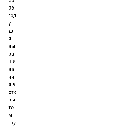
20
06
год
у
дл
я
вы
ра
щи
ва
ни
я в
отк
ры
то
м
гру