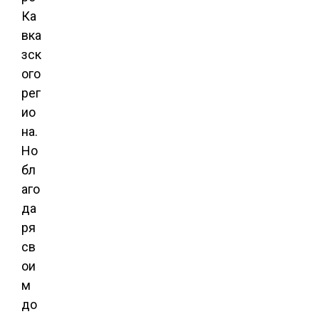
Ка
вка
зск
ого
рег
ио
на.
Но
бл
аго
да
ря
св
ои
м
до