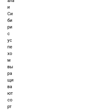
ала
и
Си
би
ри
с
ус
пе
хо
м
вы
ра
щи
ва
ют
со
рт