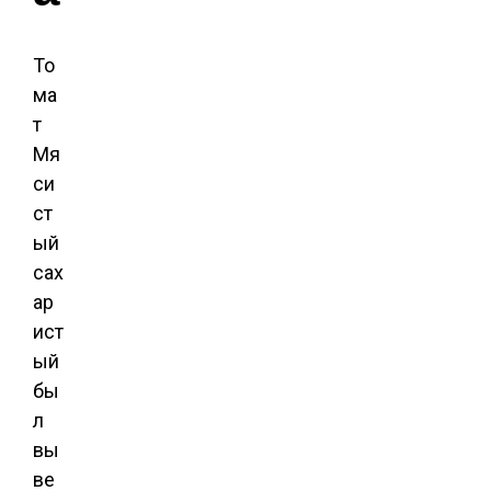
То
ма
т
Мя
си
ст
ый
сах
ар
ист
ый
бы
л
вы
ве