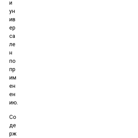
и
ун
ив
ер
са
ле
н
по
пр
им
ен
ен
ию.
Со
де
рж