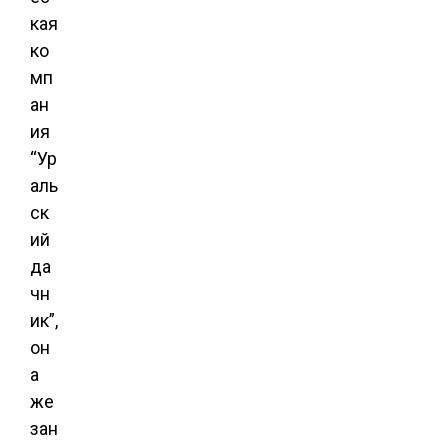
кая
ко
мп
ан
ия
“Ур
аль
ск
ий
да
чн
ик”,
он
а
же
зан