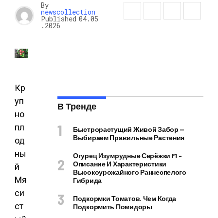
By
newscollection
Published
04.05
.2026
Кр
уп
В Тренде
но
пл
Быстрорастущий Живой Забор —
Выбираем Правильные Растения
од
ны
Огурец Изумрудные Серёжки F1 –
Описание И Характеристики
й
Высокоурожайного Раннеспелого
Мя
Гибрида
си
Подкормки Томатов. Чем Когда
ст
Подкормить Помидоры