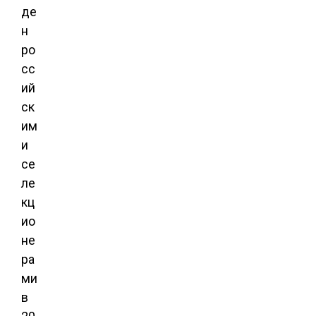
де
н
ро
сс
ий
ск
им
и
се
ле
кц
ио
не
ра
ми
в