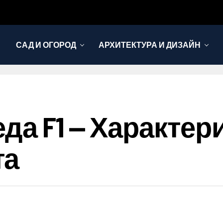
САД И ОГОРОД
АРХИТЕКТУРА И ДИЗАЙН
да F1 — Характер
та