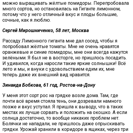
можно выращивать жёлтые помидоры. Перепробовала
много сортов, но остановилась на Гиганте лимонном,
потому что у него отличный вкус и плоды большие,
сочные, как я люблю.
Сергей Мирошниченко, 58 лет, Москва
Рассаду Лимонного гиганта мне дал сосед, чтобы я
попробовал жёлтые томаты. Мне не очень нравятся
оранжевые и синие помидоры, мне они всегда кажутся
зелёными. Я был не в восторге, но пришлось посадить.
И удивился, когда наросли такие яркие солнышки! Всё
лето и мы, и внуки с удовольствием едим их, мне
теперь даже их внешний вид нравится.
Зинаида Бобкова, 61 год, Ростов-на-Дону
У меня этот сорт рос на грядке возле дома. Там, где
почти всё время стояла тень, они дозревали намного
позже и вкус уступал. Я пришла к выводу, что в таких
местах их лучше сорвать и положить на окошко. А если
солнца достаточно, то вообще никаких проблем нет.
Болячки не нападали, не пришлось даже опрыскивать
грядки. Урожай хранили в коридоре в ящиках, через три