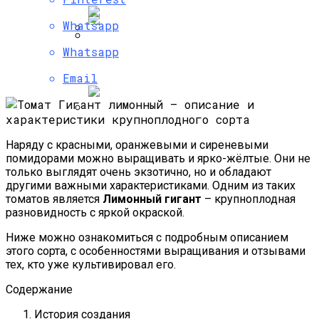
Whatsapp
Whatsapp
Быстрорастущий Живой Забор —
Чтобы Морковка Была Сладкой И
Выбираем Правильные Растения
Хрустящей
Email
Альпийская Горка – Как Сделать
Наряду с красными, оранжевыми и сиреневыми
Своими Руками Быстро И Просто
помидорами можно выращивать и ярко-жёлтые. Они не
только выглядят очень экзотично, но и обладают
другими важными характеристиками. Одним из таких
томатов является
Лимонный гигант
– крупноплодная
разновидность с яркой окраской.
Ниже можно ознакомиться с подробным описанием
этого сорта, с особенностями выращивания и отзывами
тех, кто уже культивировал его.
Содержание
История создания