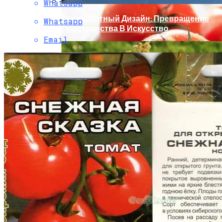
Whatsapp
Ландшафтный Дизайн: Превращение
Whatsapp
Пространства В Искусство
Email
Как Сохранить Свежие Томаты
Надолго