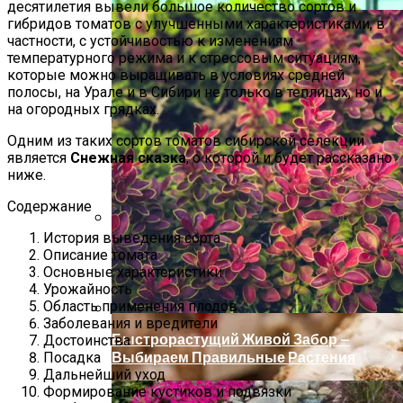
десятилетия вывели большое количество сортов и
гибридов томатов с улучшенными характеристиками, в
частности, с устойчивостью к изменениям
температурного режима и к стрессовым ситуациям,
которые можно выращивать в условиях средней
полосы, на Урале и в Сибири не только в теплицах, но и
на огородных грядках.
Одним из таких сортов томатов сибирской селекции
является
Снежная сказка
, о которой и будет рассказано
ниже.
Содержание
История выведения сорта
Какой Сорт Огурцов Посадить
Описание томата
Будущей Весной
Основные характеристики
Урожайность
Область применения плодов
Заболевания и вредители
Быстрорастущий Живой Забор —
Достоинства
Выбираем Правильные Растения
Посадка
Дальнейший уход
Формирование кустиков и подвязки