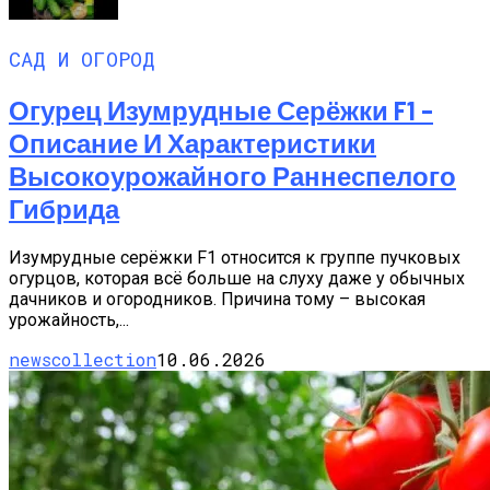
САД И ОГОРОД
Огурец Изумрудные Серёжки F1 –
Описание И Характеристики
Высокоурожайного Раннеспелого
Гибрида
Изумрудные серёжки F1 относится к группе пучковых
огурцов, которая всё больше на слуху даже у обычных
дачников и огородников. Причина тому – высокая
урожайность,...
newscollection
10.06.2026