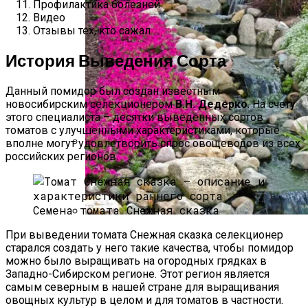
Профилактика болезней
Видео
Отзывы тех, кто сажал
История Выведения Сорта
Данный помидор был создан известным
новосибирским селекционером
В.Н. Дедерко
. На счету
этого специалиста – десятки выведенных сортов
томатов с улучшенными характеристиками, которые
вполне могут удовлетворить спрос овощеводов из всех
российских регионов.
Крупный Урожай Чеснока: Агротехника
Выращивания
Семена томата Снежная сказка
Альпийская Горка – Как Сделать
При выведении томата Снежная сказка селекционер
Своими Руками Быстро И Просто
старался создать у него такие качества, чтобы помидор
можно было выращивать на огородных грядках в
Западно-Сибирском регионе. Этот регион является
самым северным в нашей стране для выращивания
овощных культур в целом и для томатов в частности.