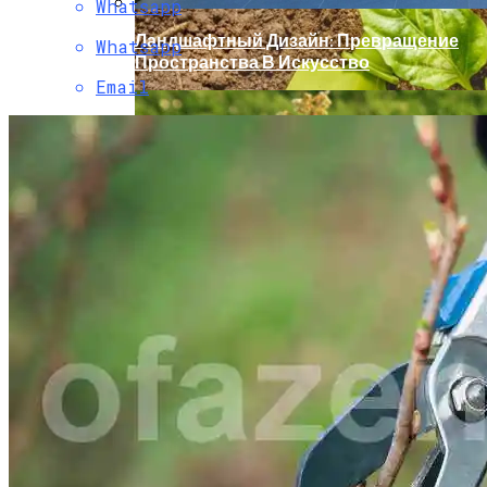
Whatsapp
Ландшафтный Дизайн: Превращение
Whatsapp
Пространства В Искусство
Email
Удобрения Для Перца: Средства,
Нормы И Особенности Внесения