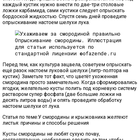
каждый кустик нужно внести по две-три столовые
ложки карбамида, сами кустики следует опрыскать
бордоской жидкостью. Спустя семь дней проведите
опрыскивание настоем шелухи лука.
Опрыскивание смородины.
Иллюстрация
для статьи используется по
стандартной лицензии ©ofazende.ru
Перед тем, как культура зацвела, советуем опрыскать
ещё разок настоем луковой шелухи (литр-полтора на
кустик). Заметьте тот факт, что цветёт ухоженная
смородина просто замечательно. Когда сформировались
ягодки, желательно кусты полить под корневую систему
раствором супер фосфата (две большие ложки на
десять литров воды) и опять проведите обработку
настоем шелухи от лука.
Статья по теме:У смородины и крыжовника желтеют
листья: причины и способы решения
Кусты смородины не любят сухую почву,
соответственно, необходимо следить за тем, чтобы