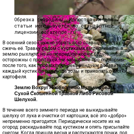
Обрезка смородины.
Иллюстрация для
статьи используется по стандартной
лицензии ©ofazende.ru
В осенний сезон нужно убрать всю опавшую листву и
сжечь её. Травку рядом с кустиками выдёргивайте, а
землю рыхлите, но не повредите корни, будьте
осторожны с прополкой. Не забывайте про подкормы:
после того, как прорыхлили, рекомендуем добавить под
Какой Сорт Огурцов Посадить
каждый кустик по пол литра золы и прикопать очистки
Будущей Весной
картофеля.
Землю Вокруг Необходимо Мульчировать
Сухой Скошенной Травкой Либо Рисовой
Шелухой.
Альпийская Горка – Как Сделать
Своими Руками Быстро И Просто
В течение всего зимнего периода не выкидывайте
шелуху от лука и очистки от картошки, всё это «добро»
непременно пригодится. Периодически носите их на
огород: раскидывайте под кустиком и опять присыпайте
снегом. Когда пришла весна и распускаются почки, под