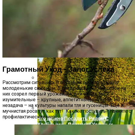
Какие Цветы Украсят Альпинарий?
Грамотный Уход – Залог Успеха
Рассмотрим ситуацию. В весенний период сажаете
Как Сохранить Свежие Томаты
молоденькие саженцы. В следующий летний сезон на
Надолго
них созрел первый урожай. Ягодки вроде бы
изумительные – крупные, аппетитные, вкусные. Но тут
незадача – на культуры напали тля и гусеницы. Ещё и
мучнистая роса тут как тут! Как же поступить? Начните с
профилактических мер.
Что Можно Посадить Рядом С
Хвойными – Примеры Удачных
Сочетаний Растений