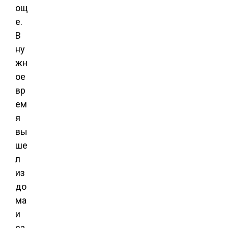
ощ
е.
В
ну
жн
ое
вр
ем
я
вы
ше
л
из
до
ма
и
са