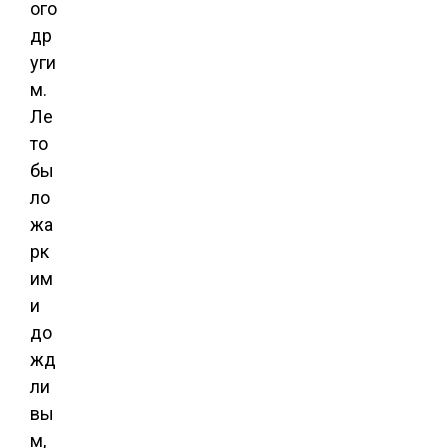
ого
др
уги
м.
Ле
то
бы
ло
жа
рк
им
и
до
жд
ли
вы
м,