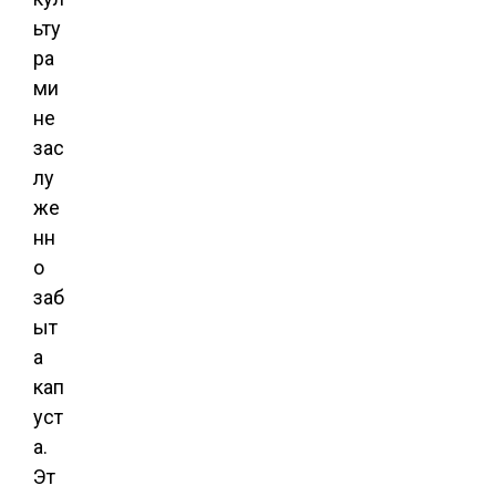
ьту
ра
ми
не
зас
лу
же
нн
о
заб
ыт
а
кап
уст
а.
Эт