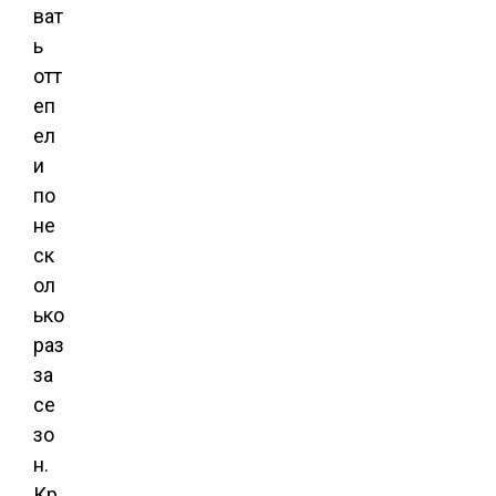
ват
ь
отт
еп
ел
и
по
не
ск
ол
ько
раз
за
се
зо
н.
Кр