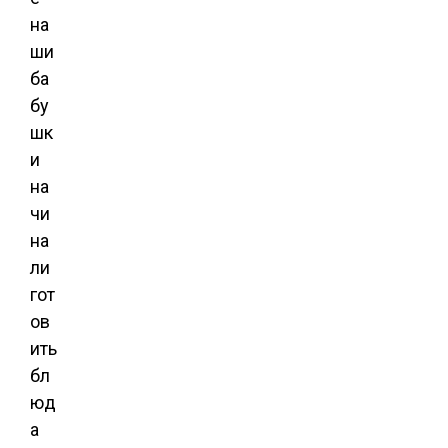
на
ши
ба
бу
шк
и
на
чи
на
ли
гот
ов
ить
бл
юд
а