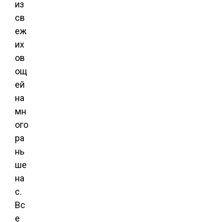
из
св
еж
их
ов
ощ
ей
на
мн
ого
ра
нь
ше
на
с.
Вс
е