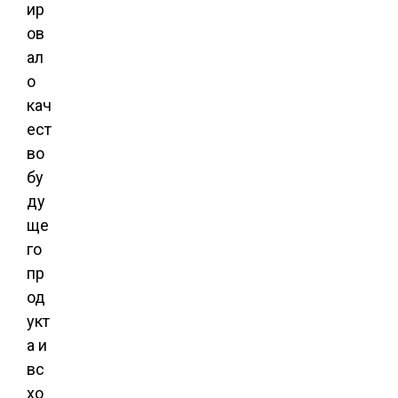
ир
ов
ал
о
кач
ест
во
бу
ду
ще
го
пр
од
укт
а и
вс
хо