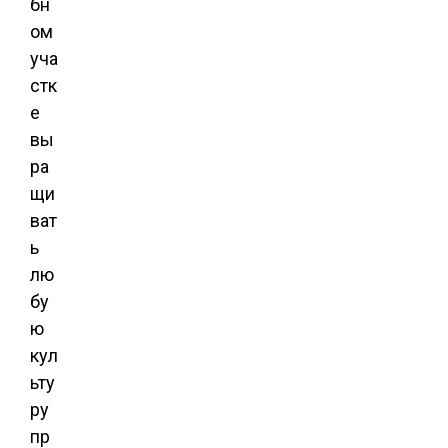
бн
ом
уча
стк
е
вы
ра
щи
ват
ь
лю
бу
ю
кул
ьту
ру
пр