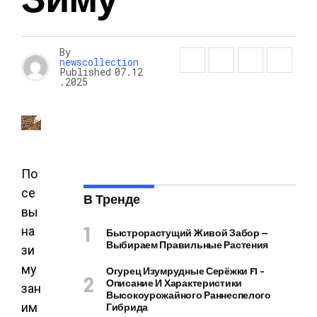
By
newscollection
Published
07.12
.2025
По
се
В Тренде
вы
на
Быстрорастущий Живой Забор —
Выбираем Правильные Растения
зи
му
Огурец Изумрудные Серёжки F1 –
Описание И Характеристики
зан
Высокоурожайного Раннеспелого
им
Гибрида