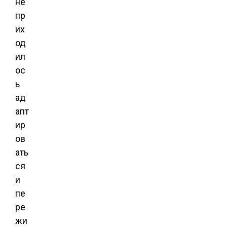
не
пр
их
од
ил
ос
ь
ад
апт
ир
ов
ать
ся
и
пе
ре
жи