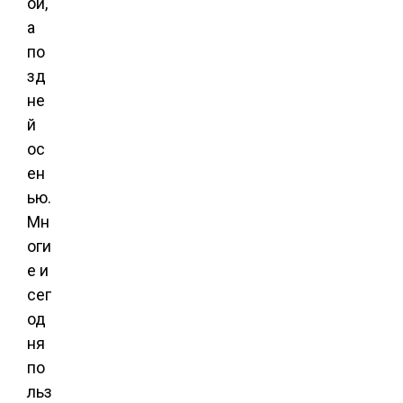
ой,
а
по
зд
не
й
ос
ен
ью.
Мн
оги
е и
сег
од
ня
по
льз