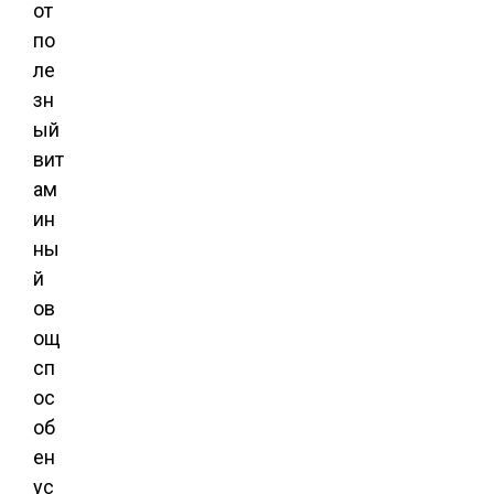
от
по
ле
зн
ый
вит
ам
ин
ны
й
ов
ощ
сп
ос
об
ен
ус