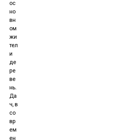
ос
но
вн
ом
жи
тел
и
де
ре
ве
нь.
Да
ч, в
со
вр
ем
ен