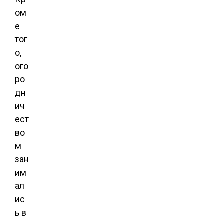
ом
е
тог
о,
ого
ро
дн
ич
ест
во
м
зан
им
ал
ис
ь в