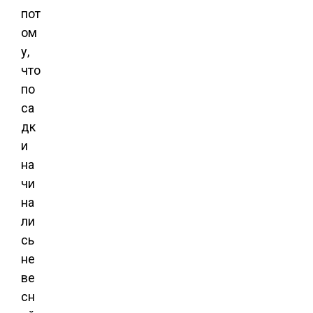
пот
ом
у,
что
по
са
дк
и
на
чи
на
ли
сь
не
ве
сн