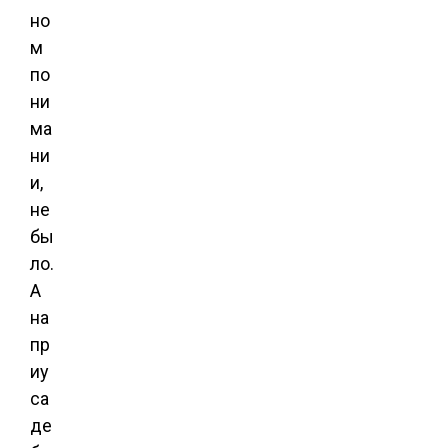
но
м
по
ни
ма
ни
и,
не
бы
ло.
А
на
пр
иу
са
де