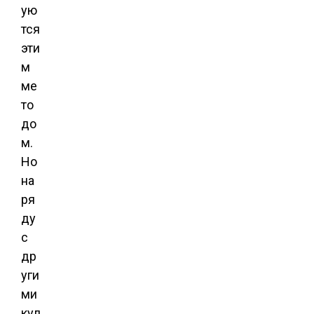
ую
тся
эти
м
ме
то
до
м.
Но
на
ря
ду
с
др
уги
ми
кул