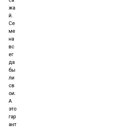
жа
й.
Се
ме
на
вс
ег
да
бы
ли
св
ои.
А
это
гар
ант