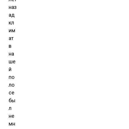
наз
ад
кл
им
ат
в
на
ше
й
по
ло
се
бы
л
не
мн