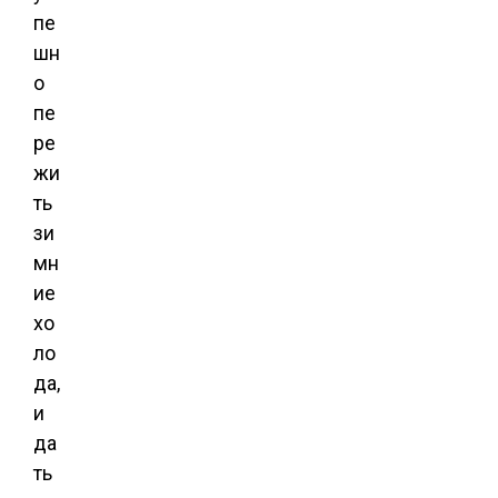
пе
шн
о
пе
ре
жи
ть
зи
мн
ие
хо
ло
да,
и
да
ть