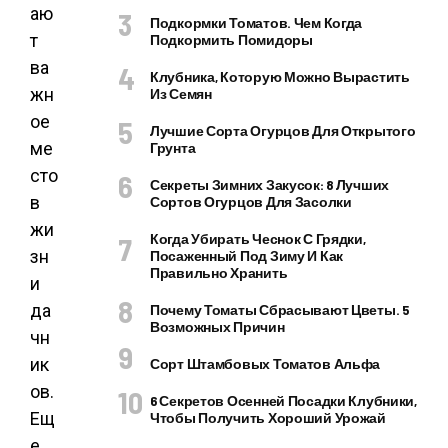
аю
Подкормки Томатов. Чем Когда
т
Подкормить Помидоры
ва
Клубника, Которую Можно Вырастить
жн
Из Семян
ое
Лучшие Сорта Огурцов Для Открытого
ме
Грунта
сто
Секреты Зимних Закусок: 8 Лучших
в
Сортов Огурцов Для Засолки
жи
Когда Убирать Чеснок С Грядки,
зн
Посаженный Под Зиму И Как
Правильно Хранить
и
да
Почему Томаты Сбрасывают Цветы. 5
Возможных Причин
чн
ик
Сорт Штамбовых Томатов Альфа
ов.
6 Секретов Осенней Посадки Клубники,
Ещ
Чтобы Получить Хороший Урожай
е