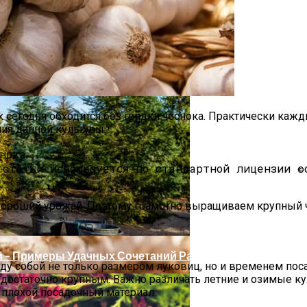
к сегодня обходится без грядки чеснока. Практически ка
ия данной культуры.
 статьи используется по стандартной лицензии ©
 Весной
хороший урожай. Поэтому грамотно выращиваем крупный че
 – Примеры Удачных Сочетаний Растений
жду собой не только размером луковиц, но и временем по
т достаточно крупным. Важно различать летние и озимые к
ь плохой посадочный материал.