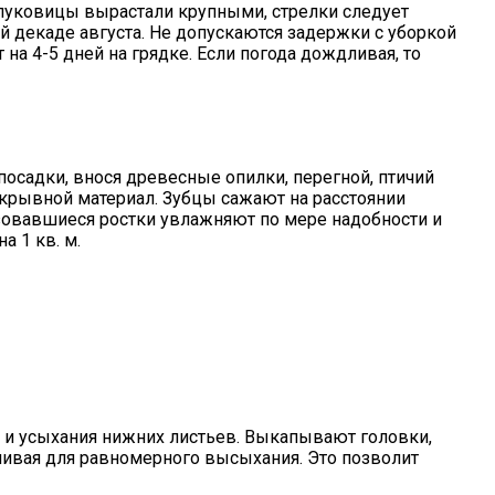
 луковицы вырастали крупными, стрелки следует
ой декаде августа. Не допускаются задержки с уборкой
а 4-5 дней на грядке. Если погода дождливая, то
 посадки, внося древесные опилки, перегной, птичий
 укрывной материал. Зубцы сажают на расстоянии
разовавшиеся ростки увлажняют по мере надобности и
а 1 кв. м.
х и усыхания нижних листьев. Выкапывают головки,
ачивая для равномерного высыхания. Это позволит