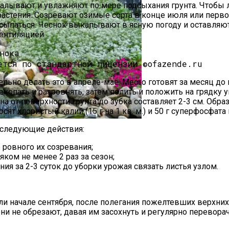
опалывают и увлажняют по мере подсыхания грунта. Чтобы
 растения. Созревают озимые сорта в конце июля или перв
ыпаться. Чеснок выкапывают в ясную погоду и оставляют н
ентиляцией.
ется по стандартной лицензии ©ofazende.ru
ужно Проводить
ельно делать это в апреле-мае. Место готовят за месяц до
екопать и разровнять, затем полить и положить на грядку
на от поверхности грунта до зубка составляет 2-3 см. Об
 хлористый калий (15 г на 1 кв. м.) и 50 г суперфосфата н
 следующие действия:
и Руками Быстро И Просто
 ровного их созревания;
ком не менее 2 раз за сезон;
ия за 2-3 суток до уборки урожая связать листья узлом.
или начале сентября, после полегания пожелтевших верхни
рни не обрезают, давая им засохнуть и регулярно перевор