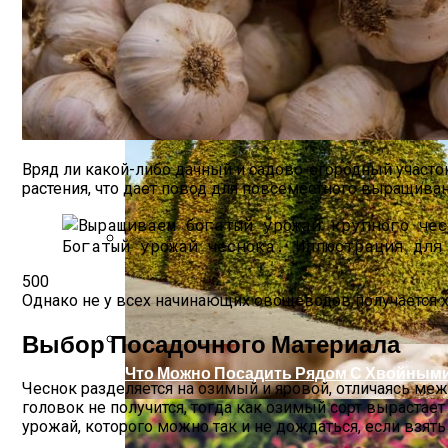
Вряд ли какой-либо дачный и садово-огородный участо
растения, что дает повод для повсеместного выращиван
Богатый урожай чеснока.
Иллюстрация для
Какой Сорт Огурцов Посадить Будущей
500
Однако не у всех начинающих овощеводов получается 
Выбор Посадочного Материала
Что Можно Посадить Рядом С Хвойными
Чеснок разделяется на озимый и яровой, отличаясь ме
головок не получится, тогда как озимый сорт вырастае
урожай, которого можно так и не дождаться, если взят