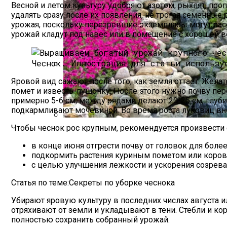
Весной и летом культуру удобряют азотом, рыхлят, пр
удалять сразу после их появления, не трогая семенные
урожая, поскольку перезревшие экземпляры могут расс
урожай кладут под навес или в помещение с хорошей в
Чеснок.
Иллюстрация для статьи использу
Прищипывание Огурцов: Зачем И Как Н
Яровой вид сажают после того, как земля оттает. Желат
помет и известь-пушонку. После этого нужно почву пер
примерно 5-6 см, между рядами делают 20-25 см, глуби
подкармливают мочевиной. Во время роста луковиц вносят
Чтобы чеснок рос крупным, рекомендуется произвести
Альпийская Горка – Как Сделать Своим
в конце июня отгрести почву от головок для более
подкормить растения куриным пометом или коровя
с целью улучшения лежкости и ускорения созреван
Статья по теме:Секреты по уборке чеснока
Убирают яровую культуру в последних числах августа 
отряхивают от земли и укладывают в тени. Стебли и ко
полностью сохранить собранный урожай.