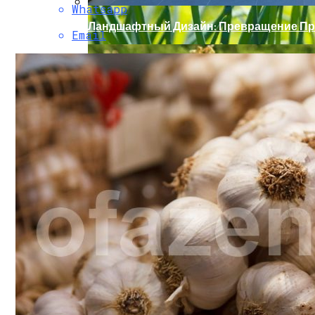
Whatsapp
Ландшафтный Дизайн: Превращение Пр
Email
Солевой Раствор От Вредителей Для Лук
Какие Цветы Украсят Альпинарий?