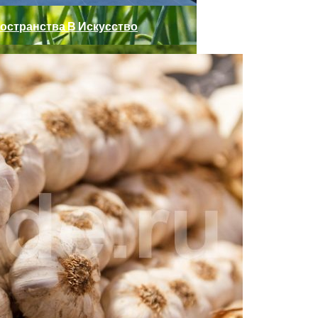
остранства В Искусство
а На Грядке