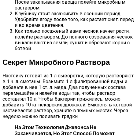
После закапывания овоща полейте микробным
раствором.
Клубнику стоит засаживать в осенний период.
Удобряйте ягоду после того, как растает снег, перед
и во время цветения.
Как только посаженый вами чеснок начнет расти,
полейте раствором. До полного созревания чеснок
выкапывают из земли, сушат и обрезают корни с
ботвой.
Секрет Микробного Раствора
Настойку готовят из 1 л сыворотки, которую растворяют
в 1 ч. л. сметаны. Возьмите 1 л фильтрованной воды и
добавьте в нее 1 ст. л. меда. Два полученных состава
перемешайте и налейте воды так, чтобы раствор
составлял 10 л. Чтобы бактерии прижились, можно
добавить 10 кг пекарских дрожжей. Емкость, в которой
настаивается раствор, храните в темных местах. Через
неделю можно поливать грядки.
На Этом Технология Джевонса Не
Заканчивается, Но Этот Способ Поможет