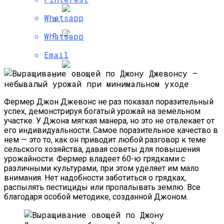
Как Защитить Листья Помидоров От
Увядания
Whatsapp
Whatsapp
Быстрорастущий Живой Забор —
Выбираем Правильные Растения
Секреты По Уборке Чеснока
Email
Альпийская Горка – Как Сделать
Фермер Джон Джевонс не раз показал поразительный
Своими Руками Быстро И Просто
успех, демонстрируя богатый урожай на земельном
участке. У Джона мягкая манера, но это не отвлекает от
его индивидуальности. Самое поразительное качество в
нем — это то, как он приводит любой разговор к теме
сельского хозяйства, давая советы для повышения
урожайности. Фермер владеет 60-ю грядками с
различными культурами, при этом уделяет им мало
внимания. Нет надобности заботиться о грядках,
распылять пестициды или пропалывать землю. Все
благодаря особой методике, созданной Джоном.