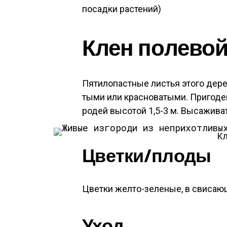
посадки растений)
Клен по­лево
Пя­тило­пас­тные листья это­го де­р
ты­ми или крас­но­ваты­ми. При­годе
родей вы­сотой 1,5-3 м. Вы­сажи­ват
К
Цвет­ки/пло­ды
Цвет­ки жел­то-зе­леные, в сви­са­ющ
Уход