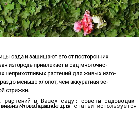
цы са­да и за­щища­ют его от пос­то­рон­них
вая из­го­родь прив­ле­ка­ет в сад мно­гочис­
 неп­ри­хот­ли­вых рас­те­ний для жи­вых из­го­
раз­до мень­ше хлопот, чем ак­ку­рат­ная зе­
ой стриж­ки.
Иллюстрация для статьи используется по стандартной лицензии ©ofazende.ru