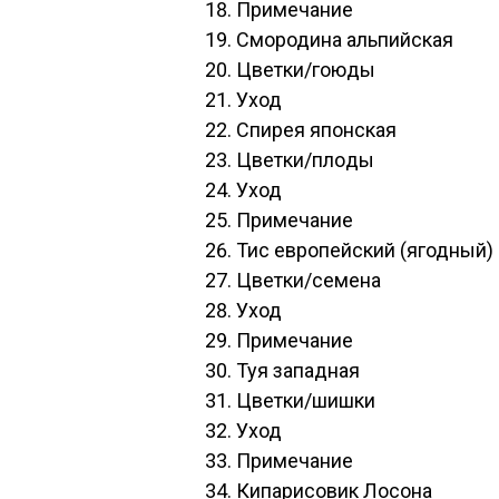
При­меча­ние
Смо­роди­на аль­пий­ская
Цвет­ки/го­юды
Уход
Спи­рея япон­ская
Цвет­ки/пло­ды
Уход
При­меча­ние
Тис ев­ро­пей­ский (ягод­ный)
Цвет­ки/се­мена
Уход
При­меча­ние
Туя западная
Цвет­ки/шиш­ки
Уход
При­меча­ние
Ки­пари­совик Ло­сона