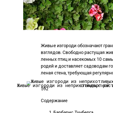
Живые изгороди обоз­на­ча­ют гра­ни
взгля­дов. Сво­бод­но рас­ту­щая жи­
ленных птиц и на­секо­мых 10 са­мых
родей и дос­тавля­ет са­дово­дам го­
леная сте­на, тре­бу­ющая ре­гуляр­н
Живые изгороди из неприхотливых растений. 
592
Содержание
Бар­ба­рис Тун­берга