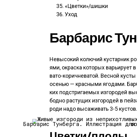
«Цвет­ки»/шиш­ки
Уход
Бар­ба­рис Тун
Не­высо­кий ко­лючий кус­тарник ро
ями, ок­раска ко­торых варь­иру­ет в
вато-ко­рич­не­ватой. Вес­ной кус­ты
осенью — крас­ны­ми яго­дами. Бар­б
ких подс­три­га­емых из­го­родей вы­
бод­но рас­ту­щих из­го­родей в пей­
роди на­до вы­сажи­вать 3-5 кус­тов
Бар­ба­рис Тун­
Цвет­ки/пло­ды