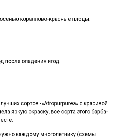
; осенью ко­рал­ло­во-крас­ные пло­ды.
од пос­ле опа­дения ягод.
 луч­ших сор­тов -«Atropurpurea» с кра­сивой
­ла яр­кую ок­раску, все сор­та это­го бар­ба­
ес­те.
 нужно каждому многолетнику (схемы