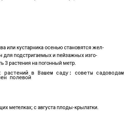
й
ева или кус­тарни­ка осенью ста­новят­ся жел­
н для подс­три­га­емых и пей­заж­ных из­го­
ь 3 рас­те­ния на по­гон­ный метр.
лен по­левой
их ме­тел­ках; с ав­густа пло­ды-кры­лат­ки.