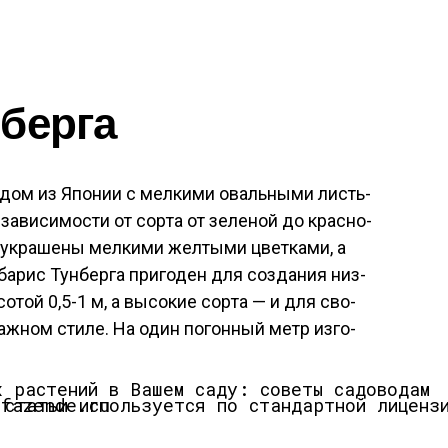
­берга
­дом из Япо­нии с мел­ки­ми оваль­ны­ми листь­
 за­виси­мос­ти от сор­та от зе­леной до крас­но­
 ук­ра­шены мел­ки­ми жел­ты­ми цвет­ка­ми, а
а­рис Тун­берга при­годен для соз­да­ния низ­
сотой 0,5-1 м, а вы­сокие сор­та — и для сво­
заж­ном сти­ле. На один по­гон­ный метр из­го­
.
берга. Иллюстрация для статьи используется по стандартной лицензии ©ofazende.ru