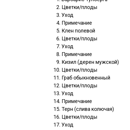
Цвет­ки/пло­ды
Уход
При­меча­ние
Клен по­левой
Цвет­ки/пло­ды
Уход
При­меча­ние
Ки­зил (де­рен муж­ской)
Цвет­ки/пло­ды
Граб обык­но­вен­ный
Цвет­ки/пло­ды
Уход
При­меча­ние
Терн (сли­ва ко­лючая)
Цвет­ки/пло­ды
Уход