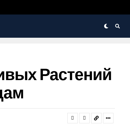
ивых Растений
дам