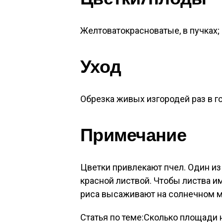
Жел­то­ваток­расно­ватые, в пуч­ках
Уход
Об­резка жи­вых из­го­родей раз в г
При­меча­ние
Цвет­ки прив­ле­ка­ют пчел. Один из
крас­ной лис­твой. Что­бы лис­тва име
риса вы­сажи­ва­ют на сол­нечном м
Статья по теме:Сколько площади