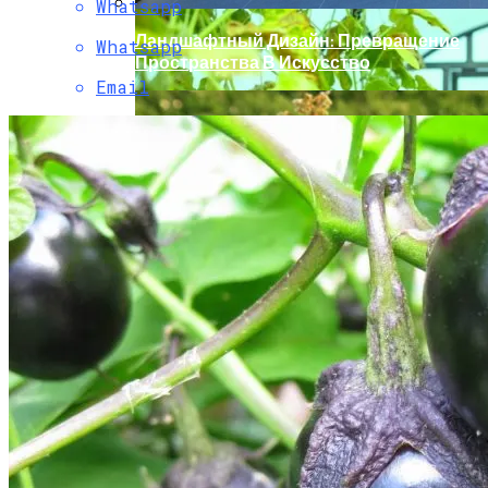
Whatsapp
Ландшафтный Дизайн: Превращение
Whatsapp
Пространства В Искусство
Email
Какой Сорт Огурцов Посадить
Будущей Весной