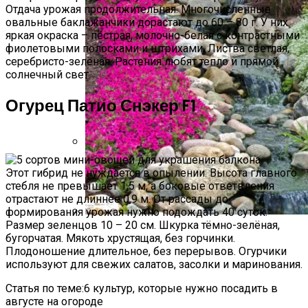
Отдача урожая продолжительная. Многочисленные
овальные баклажанчики дорастают до 60 – 80 г. У них
яркая окраска – пёстрая, молочно-белая с контрастными
фиолетовыми полосками и штрихами. Листва светлая,
серебристо-зелёная. Растения любят тепло и прямой
солнечный свет.
Огурец Патио Снэкер F1
Секреты Выращивания Томатов От
Этот гибрид не нуждается в опылении. Высота главного
Опытных Огородников
стебля не превышает 1,5 м, а боковые ответвления
отрастают не длиннее 0,9 м. От рассады до
формирования урожая нужно подождать 40 суток.
Размер зеленцов 10 – 20 см. Шкурка тёмно-зелёная,
Альпийская Горка – Как Сделать
бугорчатая. Мякоть хрустящая, без горчинки.
Своими Руками Быстро И Просто
Плодоношение длительное, без перерывов. Огурчики
используют для свежих салатов, засолки и маринования.
Статья по теме:6 культур, которые нужно посадить в
августе на огороде