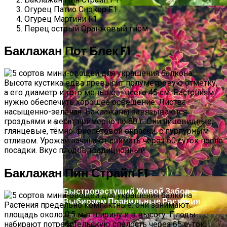
Огурец Патио Снэкер F1
Огурец Мартини F1
Перец острый Оранжевый гном
Баклажан Пот Блек F1
Высота кустика едва превысит полуметровую отметку,
а его диаметр и того меньше – всего 45 см. Растениям
нужно обеспечить хорошее освещение. Листва
насыщенно-зелёная. Баклажаны завязываются
гроздьями и весят примерно по 80 г. Они яйцевидные,
глянцевые, тёмно-фиолетовой окраски, с пурпурным
Прищипывание Огурцов: Зачем И Как
отливом. Урожай начинают снимать через 60 суток после
Нужно Проводить
посадки. Вкус плодов традиционный.
Баклажан Пин Страйп F1
Быстрорастущий Живой Забор —
Выбираем Правильные Растения
Растения предельно компактные: они занимают
площадь около 0,5 м в ширину и в высоту. Плоды
набирают потребительскую спелость через 65 суток.