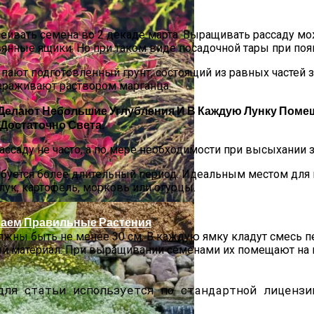
еивать семена во 2 декаде марта. Выращивать рассаду м
нные ящики. Но при таком виде посадочной тары при появ
пают подготовленный грунт, состоящий из равных частей з
зараживают раствором марганца.
Делают Небольшие Углубления И В Каждую Лунку Помеща
Достаточно Света.
ссаду не часто, а по мере необходимости при высыхании 
уется более длительный период. Идеальным местом для 
лук, картофель, морковь или огурцы.
аем Правильные Растения
ы быть не менее 30 см. В каждую ямку кладут смесь перегн
й материал. При выращивании семенами их помещают на г
для статьи используется по стандартной лицензи