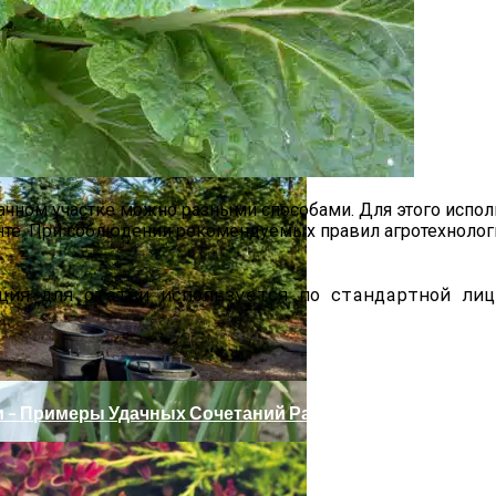
чном участке можно разными способами. Для этого использ
унте. При соблюдении рекомендуемых правил агротехнолог
ция для статьи используется по стандартной лиц
актика И Лечение Болезней
 – Примеры Удачных Сочетаний Растений