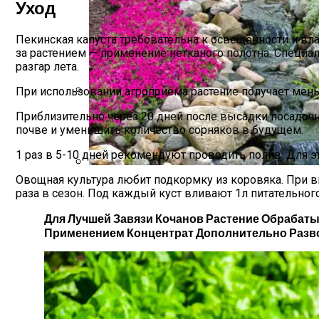
Уход
Пекинская капуста требовательна к освещённости и вл
за растением — применение нетканого полотна. Специал
разгар лета.
При использовании агроприёма растение получает мень
Удобрения Для Перца: Средства, Нормы
Приблизительно через 20 дней после высадки посадочно
почве и уменьшить количество сорняков в будущем.
1 раз в 5-10 дней рекомендуют проводить полив. Для э
Овощная культура любит подкормку из коровяка. При вн
Альпийская Горка – Как Сделать Своим
раза в сезон. Под каждый куст вливают 1л питательного
Для Лучшей Завязи Кочанов Растение Обрабатыв
Применением Концентрат Дополнительно Разво