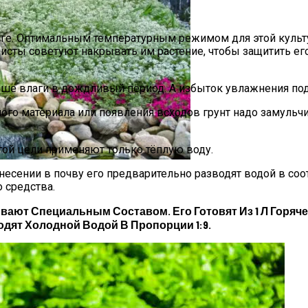
аге. Оптимальным температурным режимом для этой культ
исты советуют накрывать им растение, чтобы защитить его
ше влаги в дождливый период. А избыток увлажнения под 
 И Особенности Внесения
го материала или появления всходов грунт надо замульчи
той цели применяют только тёплую воду.
есении в почву его предварительно разводят водой в соот
и Руками Быстро И Просто
 средства.
ают Специальным Составом. Его Готовят Из 1 Л Горяче
дят Холодной Водой В Пропорции 1:9.