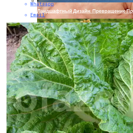
Whatsapp
Ландшафтный Дизайн: Превращение Пр
Email
Секреты Позднего Посева Огурцов
Какие Цветы Украсят Альпинарий?