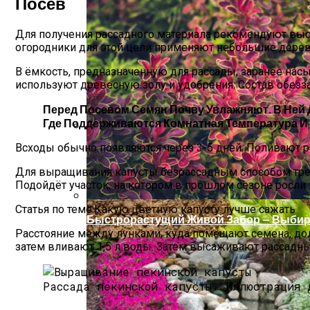
Посев
Для получения рассадного материала рекомендуют выс
огородники для этой цели применяют небольшие деревя
В ёмкость, предназначенную для рассады, заранее насы
используют древесную золу и удобрения. Состав обез
Перед Посевом Семян Почву Увлажняют. В Ней 
Где Поддерживаются Комнатная Температура И 
Всходы обычно появляются через 3-5 дней. Поливают ра
Чем Подкормить Лук
Для выращивания капусты безрассадным способом треб
Подойдёт участок, на котором в прошлом сезоне росли 
Статья по теме:Какую цветную капусту лучше сажать
Быстрорастущий Живой Забор — Выбир
Расстояние между лунками, куда помещают семена, должн
затем вливают 1,5 л воды. Затем высаживают рассадны
Рассада пекинской капусты.
Иллюстрация 