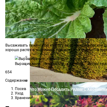
Высаживать пекинскую капусту на приусадебном или да
хорошо растёт в тепличных условиях и на открытом гр
Выращивание пекинской капусты.
Иллюстра
«Скорая Помощь» Для Огурцов: Профил
654
Содержание
Посев
Что Можно Посадить Рядом С Хвойными
Уход
Хранение