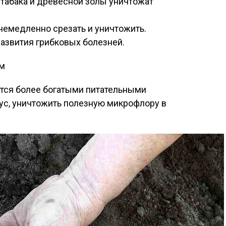
, табака и древесной золы уничтожат
емедленно срезать и уничтожить.
азвития грибковых болезней.
ем
тся более богатыми питательными
кус, уничтожить полезную микрофлору в