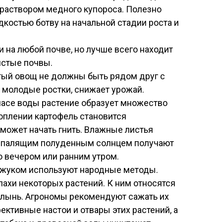
 раствором медного купороса. Полезно
костью ботву на начальной стадии роста и
и на любой почве, но лучше всего находит
истые почвы.
тый овощ не должны быть рядом друг с
т молодые ростки, снижает урожай.
пасе воды растение образует множество
топлении картофель становится
ожет начать гнить. Влажные листья
 палящим полуденным солнцем получают
о вечером или ранним утром.
 жуком используют народные методы.
ахи некоторых растений. К ним относятся
полынь. Агрономы рекомендуют сажать их
ективные настои и отвары этих растений, а