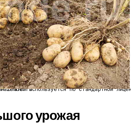
 для статьи используется по стандартной лицензии ©ofazende.ru
ьшого урожая