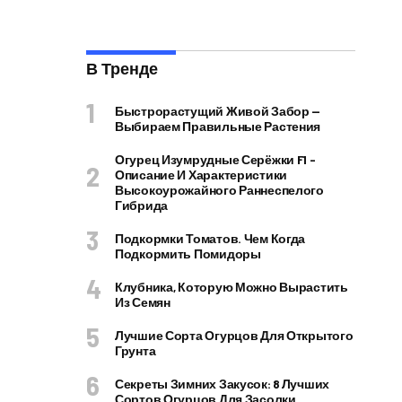
В Тренде
Быстрорастущий Живой Забор —
Выбираем Правильные Растения
Огурец Изумрудные Серёжки F1 –
Описание И Характеристики
Высокоурожайного Раннеспелого
Гибрида
Подкормки Томатов. Чем Когда
Подкормить Помидоры
Клубника, Которую Можно Вырастить
Из Семян
Лучшие Сорта Огурцов Для Открытого
Грунта
Секреты Зимних Закусок: 8 Лучших
Сортов Огурцов Для Засолки