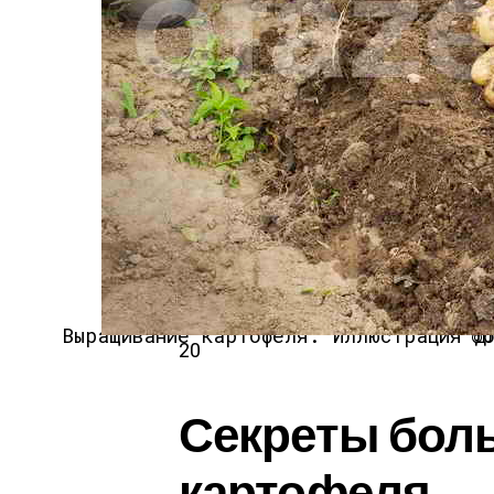
Выращивание картофеля.
Иллюстрация
20
Секреты бол
картофеля