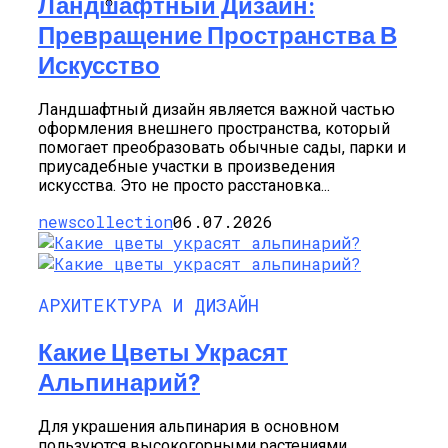
Ландшафтный Дизайн:
Превращение Пространства В
Альпийская Горка – Как Сделать
Своими Руками Быстро И Просто
Искусство
Ландшафтный дизайн является важной частью
оформления внешнего пространства, который
помогает преобразовать обычные сады, парки и
приусадебные участки в произведения
искусства. Это не просто расстановка...
newscollection
06.07.2026
АРХИТЕКТУРА И ДИЗАЙН
Какие Цветы Украсят
Альпинарий?
Для украшения альпинария в основном
пользуются высокогорными растениями,