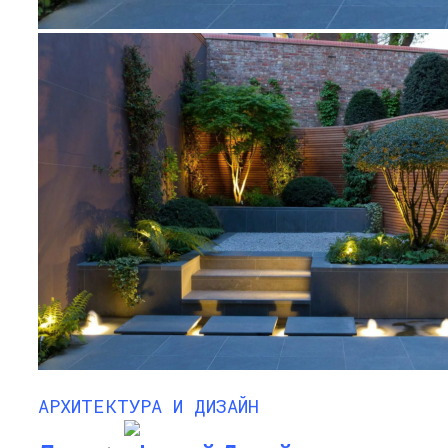
Как Угодить Свекле
Ландшафтный Дизайн: Превращение
Пространства В Искусство
Какие Цветы Украсят Альпинарий?
Что Можно Посадить Рядом С
Хвойными – Примеры Удачных
Сочетаний Растений
Быстрорастущий Живой Забор —
Выбираем Правильные Растения
АРХИТЕКТУРА И ДИЗАЙН