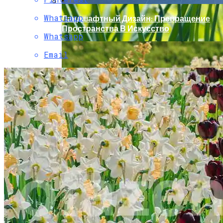
Whatsapp
Ландшафтный Дизайн: Превращение
Пространства В Искусство
Whatsapp
Email
Солевой Раствор От Вредителей Для
Лука На Грядке