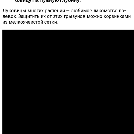
Лу­кови­цы мно­гих рас­те­ний — лю­бимое ла­комс­тво по­
левок. За­щитить их от этих гры­зунов мож­но кор­зинка­ми
из мел­ко­яче­ис­той сет­ки.