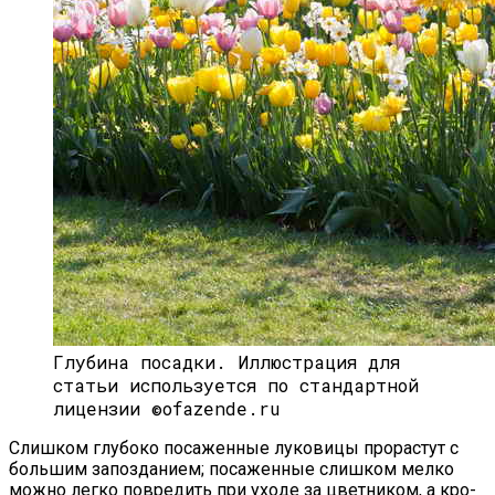
Глу­бина по­сад­ки. Иллюстрация для
статьи используется по стандартной
лицензии ©ofazende.ru
Слиш­ком глу­боко по­сажен­ные лу­кови­цы про­рас­тут с
боль­шим за­поз­да­ни­ем; по­сажен­ные слиш­ком мел­ко
мож­но лег­ко пов­ре­дить при ухо­де за цвет­ни­ком, а кро­