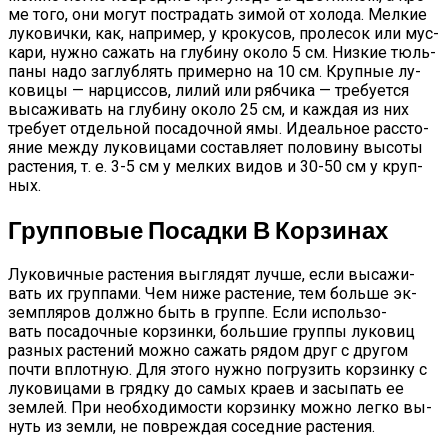
ме то­го, они мо­гут пос­тра­дать зи­мой от хо­лода. Мел­кие
лу­кович­ки, как, нап­ри­мер, у кро­кусов, про­лесок или мус­
ка­ри, нуж­но са­жать на глу­бину око­ло 5 см. Низ­кие тюль­
па­ны на­до заг­лублять при­мер­но на 10 см. Круп­ные лу­
кови­цы — нар­циссов, ли­лий или ряб­чи­ка — тре­бу­ет­ся
вы­сажи­вать на глу­бину око­ло 25 см, и каж­дая из них
тре­бу­ет от­дель­ной по­садоч­ной ямы. Иде­аль­ное рас­сто­
яние меж­ду лу­кови­цами сос­тавля­ет по­лови­ну вы­соты
рас­те­ния, т. е. 3-5 см у мел­ких ви­дов и 30-50 см у круп­
ных.
Групповые Посадки В Корзинах
Лу­кович­ные рас­те­ния выг­ля­дят луч­ше, ес­ли вы­сажи­
вать их груп­па­ми. Чем ни­же рас­те­ние, тем боль­ше эк­
зем­пля­ров дол­жно быть в груп­пе. Ес­ли ис­поль­зо­
вать по­садоч­ные кор­зинки, боль­шие груп­пы лу­ковиц
раз­ных рас­те­ний мож­но са­жать ря­дом друг с дру­гом
поч­ти вплот­ную. Для это­го нуж­но пог­ру­зить кор­зинку с
лу­кови­цами в гряд­ку до са­мых кра­ев и за­сыпать ее
зем­лей. При не­об­хо­димос­ти кор­зинку мож­но лег­ко вы­
нуть из зем­ли, не пов­реждая со­сед­ние рас­те­ния.