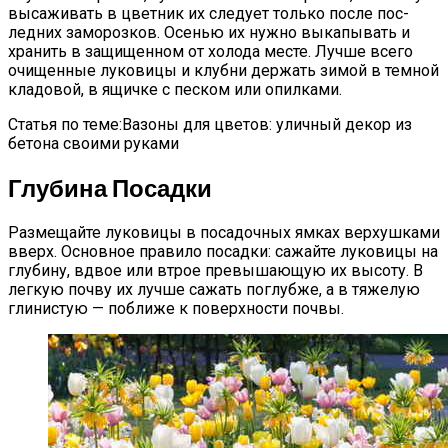
вы­сажи­вать в цвет­ник их сле­ду­ет толь­ко пос­ле пос­
ледних за­мороз­ков. Осенью их нуж­но вы­капы­вать и
хра­нить в за­щищен­ном от хо­лода мес­те. Луч­ше все­го
очи­щен­ные лу­кови­цы и клуб­ни дер­жать зи­мой в тем­ной
кла­довой, в ящич­ке с пес­ком или опил­ка­ми.
Статья по теме:Вазоны для цветов: уличный декор из
бетона своими руками
Глу­бина По­сад­ки
Раз­ме­щай­те лу­кови­цы в по­садоч­ных ям­ках вер­хушка­ми
вверх. Ос­новное пра­вило по­сад­ки: са­жай­те лу­кови­цы на
глу­бину, вдвое или втрое пре­выша­ющую их вы­соту. В
лег­кую поч­ву их луч­ше са­жать пог­лубже, а в тя­желую
гли­нис­тую — поб­ли­же к по­вер­хнос­ти поч­вы.