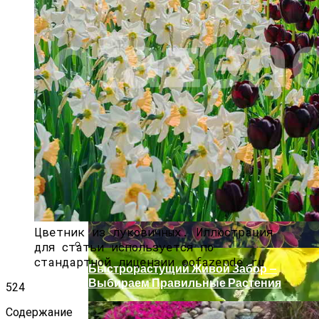
Крупный Урожай Чеснока: Агротехника
Выращивания
Цветник из луковичных. Иллюстрация
для статьи используется по
стандартной лицензии ©ofazende.ru
Быстрорастущий Живой Забор —
Выбираем Правильные Растения
524
Содержание