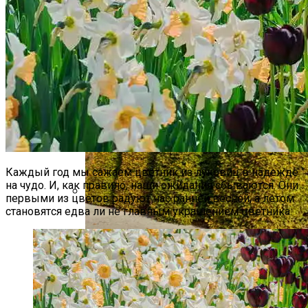
Какие Цветы Украсят Альпинарий?
Каж­дый год мы са­жа­ем цветник из лу­кови­ц в на­деж­де
на чу­до. И, как пра­вило, на­ши ожи­дания сбы­ва­ют­ся. Они
пер­вы­ми из цве­тов ра­ду­ют нас ран­ней вес­ной, а ле­том
ста­новят­ся ед­ва ли не главным ук­ра­шени­ем цветника.
Какой Сорт Огурцов Посадить
Будущей Весной
Что Можно Посадить Рядом С
Хвойными – Примеры Удачных
Сочетаний Растений