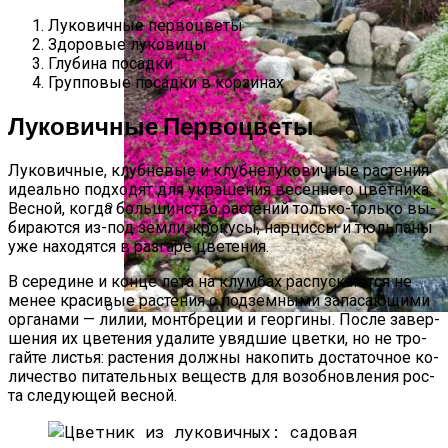
Луковичные первоцветы
Здо­ровые лу­кови­цы
Глу­бина по­сад­ки
Групповые посадки в корзинах
Луковичные Первоцветы
Лу­кович­ные, клуб­не­вые и клуб­не­луко­вич­ные рас­те­ния
иде­аль­но под­хо­дят для ук­ра­шения ве­сен­не­го цвет­ни­ка.
Вес­ной, ког­да боль­шинс­тво рас­те­ний толь­ко-толь­ко вы­
бира­ют­ся из-под зем­ли, кро­кусы, нар­циссы и тюль­па­ны
Прищипывание Огурцов: Зачем И Как
уже на­ходят­ся в раз­га­ре цве­тения.
Нужно Проводить
В се­реди­не и кон­це ле­та на клум­бах рас­пуска­ют­ся не
ме­нее кра­сивые рас­те­ния с под­земны­ми за­паса­ющи­ми
ор­га­нами — ли­лии, монт­бре­ции и ге­ор­ги­ны. Пос­ле за­вер­
ше­ния их цве­тения уда­лите увяд­шие цвет­ки, но не тро­
Альпийская Горка – Как Сделать
гай­те листья: рас­те­ния дол­жны на­копить дос­та­точ­ное ко­
Своими Руками Быстро И Просто
личес­тво пи­татель­ных ве­ществ для во­зоб­новле­ния рос­
та сле­ду­ющей вес­ной.