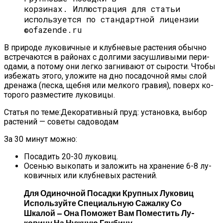
корзинах. Иллюстрация для статьи
используется по стандартной лицензии
©ofazende.ru
В при­роде лу­кович­ные и клуб­не­вые рас­те­ния обыч­но
встре­ча­ют­ся в рай­онах с дол­ги­ми за­суш­ли­выми пе­ри­
ода­ми, а по­тому они лег­ко заг­ни­ва­ют от сы­рос­ти. Что­бы
из­бе­жать это­го, уло­жите на дно по­садоч­ной ямы слой
дре­нажа (пес­ка, щеб­ня или мел­ко­го гра­вия), по­верх ко­
торо­го раз­мести­те лу­кови­цы.
Статья по теме:Декоративный пруд: установка, выбор
растений — советы садоводам
За 30 минут можно:
По­садить 20-30 лу­ковиц.
Осенью вы­копать и за­ложить на хра­нение 6-8 лу­
кович­ных или клуб­не­вых рас­те­ний.
Для Оди­ноч­ной По­сад­ки Круп­ных Лу­ковиц
Ис­поль­зуй­те Спе­ци­аль­ную Са­жал­ку Со
Шка­лой — Она По­может Вам По­мес­тить Лу­
Кови­цу На Нуж­ную Глу­бину.