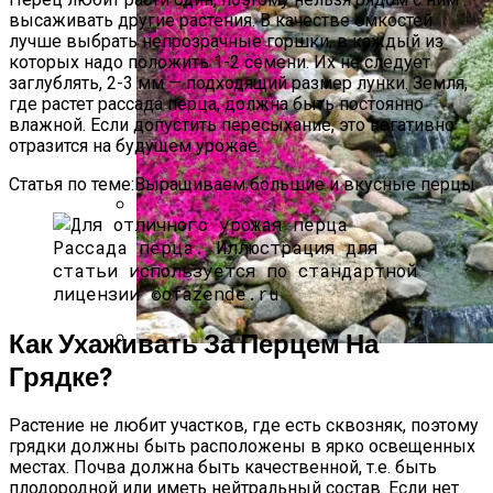
высаживать другие растения. В качестве емкостей
лучше выбрать непрозрачные горшки, в каждый из
которых надо положить 1-2 семени. Их не следует
заглублять, 2-3 мм — подходящий размер лунки. Земля,
где растет рассада перца, должна быть постоянно
влажной. Если допустить пересыхание, это негативно
отразится на будущем урожае.
Статья по теме:Выращиваем большие и вкусные перцы
Какой Сорт Огурцов Посадить
Рассада перца.
Иллюстрация для
Будущей Весной
статьи используется по стандартной
лицензии ©ofazende.ru
Как Ухаживать За Перцем На
Грядке?
Альпийская Горка – Как Сделать
Своими Руками Быстро И Просто
Растение не любит участков, где есть сквозняк, поэтому
грядки должны быть расположены в ярко освещенных
местах. Почва должна быть качественной, т.е. быть
плодородной или иметь нейтральный состав. Если нет