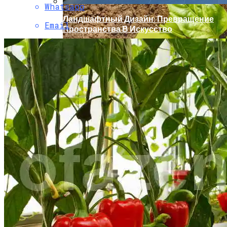
Whatsapp
Ландшафтный Дизайн: Превращение
Email
Пространства В Искусство
Удобрения Для Перца: Средства,
Нормы И Особенности Внесения