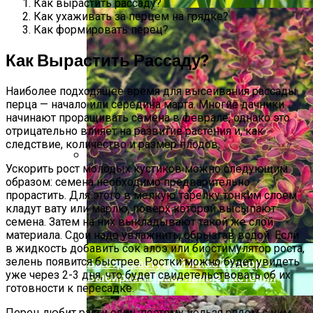
Как вырастить рассаду?
Как ухаживать за перцем на грядке?
Как формировать перец?
Как Вырастить Рассаду?
Наиболее подходящее время для высеивания рассады
перца — начало или середина марта. Многие дачники
начинают проращивать семена в феврале, однако это
отрицательно влияет на развитие растения и, как
следствие, количество и размер плодов.
Ускорить рост молодых кустиков можно следующим
Солевой Раствор От Вредителей Для
образом: семена необходимо предварительно
Лука На Грядке
прорастить. Для этого в мелкую тарелку тонким слоем
кладут вату или марлю, поверх которой высыпают
семена. Затем на них выкладывают такой же слой
материала. Слои надо увлажнить, обрызгав водой. Если
в жидкость добавить сок алоэ или биостимулятор роста,
зелень появится быстрее. Ростки можно будет увидеть
Быстрорастущий Живой Забор —
уже через 2-3 дня, что будет свидетельствовать об их
Выбираем Правильные Растения
готовности к пересадке.
Перец любит расти один, поэтому нельзя рядом с ним