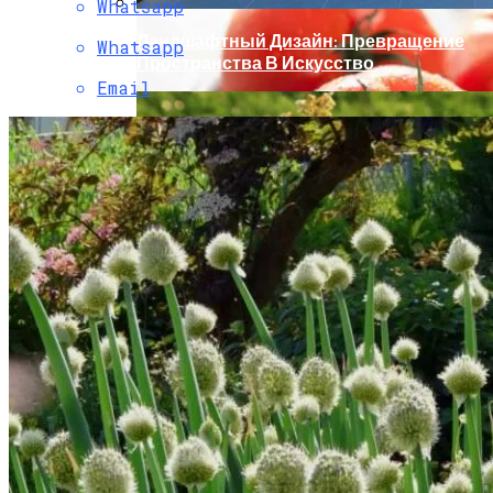
Whatsapp
Ландшафтный Дизайн: Превращение
Whatsapp
Пространства В Искусство
Email
Как Сохранить Свежие Томаты
Надолго