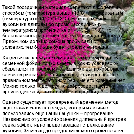
Такой посадочный материал сберегают либо теплым
способом (температура выше +18°C), либо холодным
(температура от +1°C до +3°C). Если же мелкие
луковички длительное время находились в
температурном промежутке от +3°C до +18°C, то
большая часть растений непременно уйдет в стрелку.
Прием, чем дольше семена пребывали в таких
условиях, тем больше будет стрелок на грядке.
Когда вы используете самостоятельно выращенный
семенной фонд и точно знаете, в каких условиях он
сберегался, то проблем нет. Если же вы приобретаете
Крупный Урожай Чеснока: Агротехника
севок на рынке или в питомнике, то уверенности в
Выращивания
правильном температурном режиме его хранения нет.
Можно только надеяться на добросовестность
производителей, заготовщиков и продавцов.
Альпийская Горка – Как Сделать
Однако существует проверенный временем метод
Своими Руками Быстро И Просто
подготовки севка к посадке, которым активно
пользовались еще наши бабушки – прогревание.
Независимо от условий хранения длительный прогрев
севка эффективно предотвращает стрелкование
луковиц. За месяц до предполагаемого срока посева