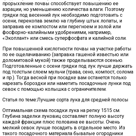
прорыхление почвы способствует повышению ее
аэрации, но уменьшению количества влаги. Поэтому
грядки под весенний лук необходимо подготовить с
осени, перекопав землю на глубину штык лопаты, и
заправив ее компостом или перегноем и золой или
фосфорно-калийными удобрениями, например,
«Экоплант» или смесь суперфосфата и калийной соли.
При повышенной кислотности почвы на участке работы
по ее ощелачиванию (заправка гашеной известью или
доломитовой мукой) также проделываются осенью.
Подготовленные с осени грядки под лук лучше держать
под толстым слоем мульчи (трава, сено, компост, солома
и пр.). Тогда весной при посадке вам останется только
нарезать бороздки или наметить посадочные лунки под
севок с помощью колышка с ограничителем.
Статья по теме:Лучшие сорта лука для средней полосы
Оптимальная схема посадки лука на репку 1515 см.
Глубина заделки луковиц составляет полную высоту
каждой фракции плюс половина ее высоты. Очень
мелкий севок лучше посадить в отдельное место. Из
такого посадочного материала бывалые огородники