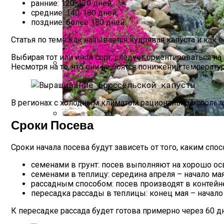
ранние: 120-130 дней;
средние: 140-180 дней;
поздние: более 180 дней.
Статья по теме:Как называется кудрявая капуста и как 
Выбирая тот или иной сорт, следует ориентироваться 
Несмотря на то, что они не боятся понижений температур
Чем Подкормить Лук
В регионах с холодным климатом рационально использо
Сроки Посева
Альпийская Горка – Как Сделать Своим
Сроки начала посева будут зависеть от того, каким с
семенами в грунт: посев выполняют на хорошо ос
семенами в теплицу: середина апреля – начало мая
рассадным способом: посев производят в контейн
пересадка рассады в теплицы: конец мая – начало
К пересадке рассада будет готова примерно через 60 д