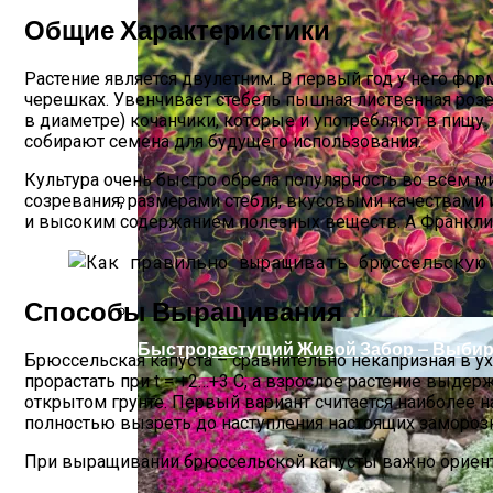
Общие Характеристики
Растение является двулетним. В первый год у него фор
черешках. Увенчивает стебель пышная лиственная розе
в диаметре) кочанчики, которые и употребляют в пищу
собирают семена для будущего использования.
Культура очень быстро обрела популярность во всем м
созревания, размерами стебля, вкусовыми качествами 
и высоким содержанием полезных веществ. А Франкли
«Скорая Помощь» Для Огурцов: Профил
Способы Выращивания
Быстрорастущий Живой Забор — Выбир
Брюссельская капуста – сравнительно некапризная в у
прорастать при t = +2…+3 С, а взрослое растение выде
открытом грунте. Первый вариант считается наиболее 
полностью вызреть до наступления настоящих замороз
При выращивании брюссельской капусты важно ориентир