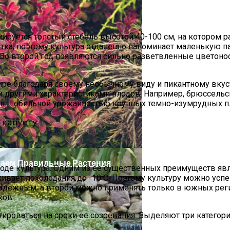
мируется толстый стебель высотой 40-100 см, на котором 
тка, поэтому культура отдаленно напоминает маленькую па
. Во второй год появляются сильно разветвленные цветон
ире благодаря своему необычному виду и пикантному вкус
и другими характеристиками плодов. Например, брюссель
н – обильной урожайностью крупных темно-изумрудных п
актика И Лечение Болезней
аем Правильные Растения
ходе культура. Одним из ее существенных преимуществ явл
рживает похолодания до -10 С. Поэтому культуру можно ус
надежным, а второй можно применять только в южных регио
ков.
оваться на сроки ее созревания. Выделяют три категории