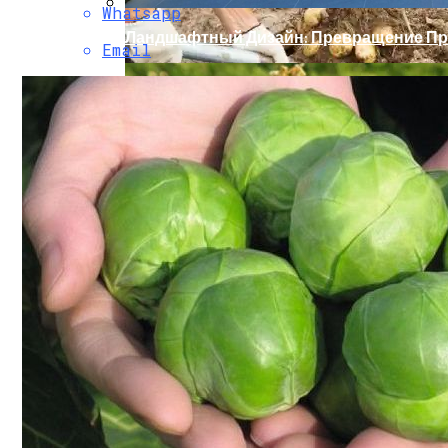
Whatsapp
Ландшафтный Дизайн: Превращение Пр
Email
9 Советов По Выращиванию Картошки
Какие Цветы Украсят Альпинарий?