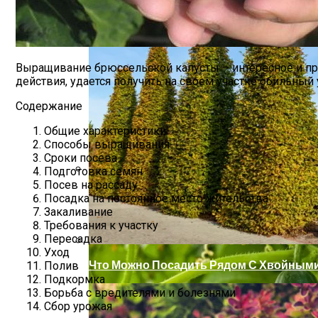
Выращивание брюссельской капусты – интересное и про
действия, удается получить на своем участке обильны
Содержание
Общие характеристики
Способы выращивания
Сроки посева
Подготовка семян
Посев на рассаду
Секреты Позднего Посева Огурцов
Посадка на постоянное место жительства
Закаливание
Требования к участку
Пересадка
Уход
Что Можно Посадить Рядом С Хвойными
Полив
Подкормка
Борьба с вредителями и болезнями
Сбор урожая