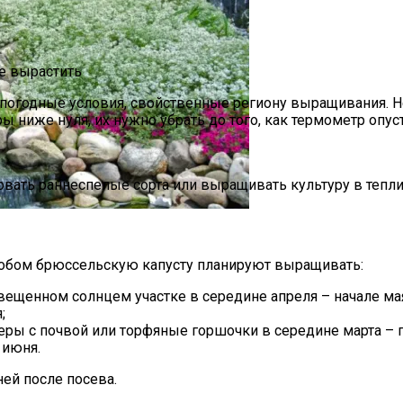
ее вырастить
на погодные условия, свойственные региону выращивания. 
ы ниже нуля, их нужно убрать до того, как термометр опуст
вать раннеспелые сорта или выращивать культуру в тепли
и Руками Быстро И Просто
пособом брюссельскую капусту планируют выращивать:
вещенном солнцем участке в середине апреля – начале ма
;
еры с почвой или торфяные горшочки в середине марта – 
 июня.
ней после посева.