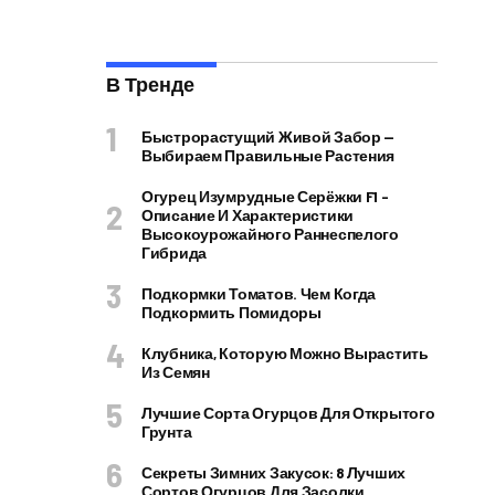
В Тренде
Быстрорастущий Живой Забор —
Выбираем Правильные Растения
Огурец Изумрудные Серёжки F1 –
Описание И Характеристики
Высокоурожайного Раннеспелого
Гибрида
Подкормки Томатов. Чем Когда
Подкормить Помидоры
Клубника, Которую Можно Вырастить
Из Семян
Лучшие Сорта Огурцов Для Открытого
Грунта
Секреты Зимних Закусок: 8 Лучших
Сортов Огурцов Для Засолки