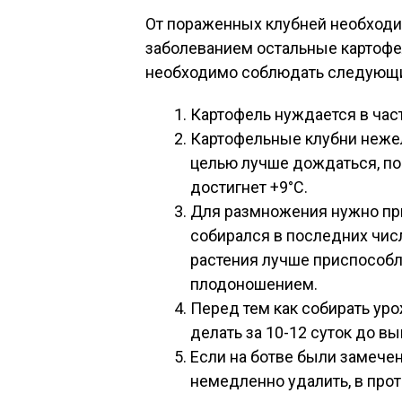
От пораженных клубней необходим
заболеванием остальные картофе
необходимо соблюдать следующ
Картофель нуждается в част
Картофельные клубни нежел
целью лучше дождаться, пок
достигнет +9°C.
Для размножения нужно при
собирался в последних числа
растения лучше приспособ
плодоношением.
Перед тем как собирать уро
делать за 10-12 суток до в
Если на ботве были замече
немедленно удалить, в про