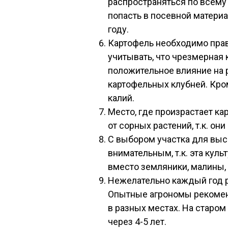
распространяться по всем
попасть в посевной матери
году.
Картофель необходимо прав
учитывать, что чрезмерная 
положительное влияние на р
картофельных клубней. Кром
калий.
Место, где произрастает ка
от сорных растений, т.к. он
С выбором участка для выс
внимательным, т.к. эта куль
вместо земляники, малины,
Нежелательно каждый год ра
Опытные агрономы рекомен
в разных местах. На старом
через 4-5 лет.