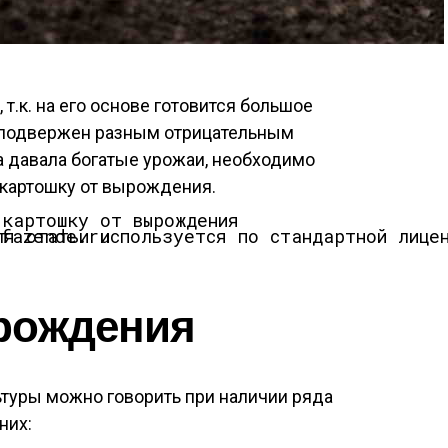
т.к. на его основе готовится большое
н подвержен разным отрицательным
а давала богатые урожаи, необходимо
 картошку от вырождения
.
 для статьи используется по стандартной лицензии ©ofazende.ru
рождения
туры можно говорить при наличии ряда
них: