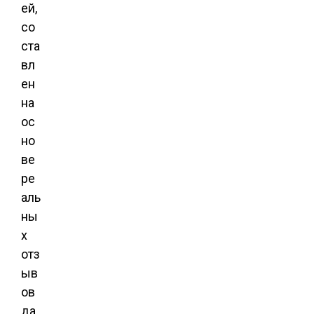
ей,
со
ста
вл
ен
на
ос
но
ве
ре
аль
ны
х
отз
ыв
ов
да