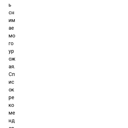
ь
сн
им
ае
мо
го
ур
ож
ая.
Сп
ис
ок
ре
ко
ме
нд