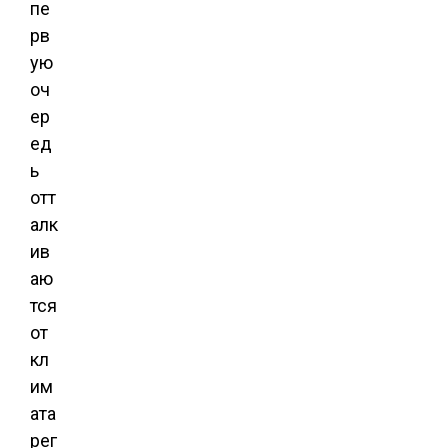
пе
рв
ую
оч
ер
ед
ь
отт
алк
ив
аю
тся
от
кл
им
ата
рег