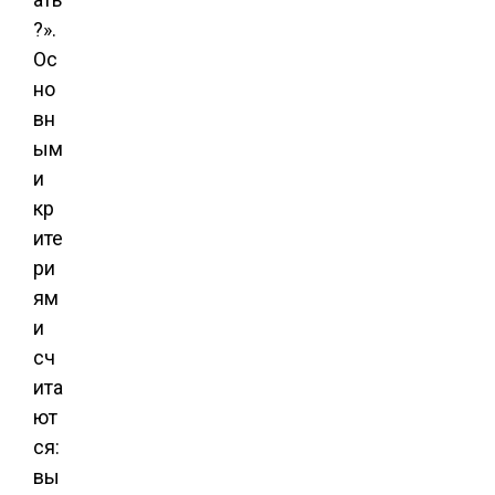
?».
Ос
но
вн
ым
и
кр
ите
ри
ям
и
сч
ита
ют
ся:
вы