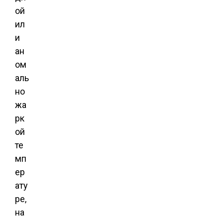
ой
ил
и
ан
ом
аль
но
жа
рк
ой
те
мп
ер
ату
ре,
на