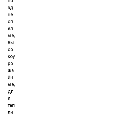
по
зд
не
сп
ел
ые,
вы
со
коу
ро
жа
йн
ые,
дл
я
теп
ли