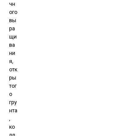
чн
ого
вы
ра
щи
ва
ни
я,
отк
ры
тог
о
гру
нта
,
ко
лл