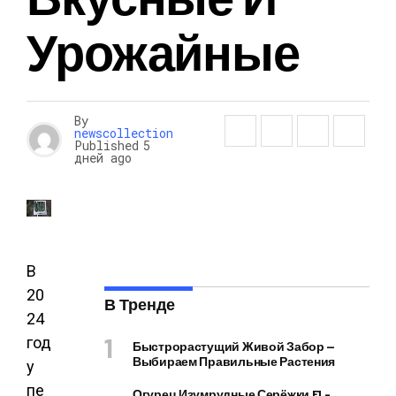
Урожайные
By
newscollection
Published
5
дней ago
В
20
В Тренде
24
год
Быстрорастущий Живой Забор —
Выбираем Правильные Растения
у
пе
Огурец Изумрудные Серёжки F1 –