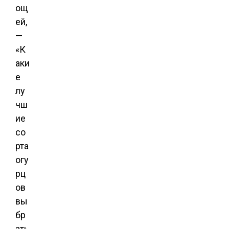
ощ
ей,
—
«К
аки
е
лу
чш
ие
со
рта
огу
рц
ов
вы
бр
ать