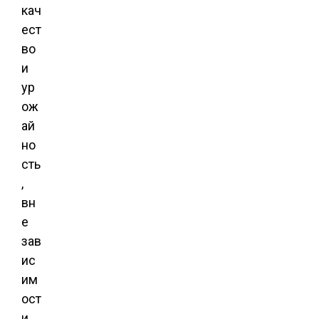
кач
ест
во
и
ур
ож
ай
но
сть
,
вн
е
зав
ис
им
ост
и