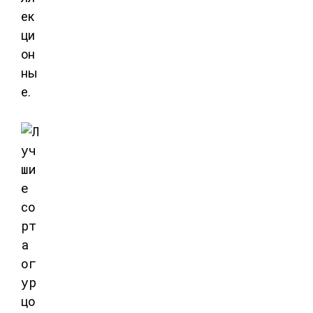
ек
ци
он
ны
е.