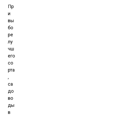
Пр
и
вы
бо
ре
лу
чш
его
со
рта
,
са
до
во
ды
в