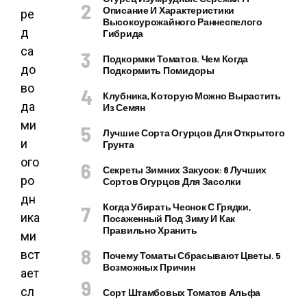
Описание И Характеристики
ре
Высокоурожайного Раннеспелого
д
Гибрида
са
Подкормки Томатов. Чем Когда
до
Подкормить Помидоры
во
Клубника, Которую Можно Вырастить
да
Из Семян
ми
Лучшие Сорта Огурцов Для Открытого
и
Грунта
ого
Секреты Зимних Закусок: 8 Лучших
ро
Сортов Огурцов Для Засолки
дн
Когда Убирать Чеснок С Грядки,
ика
Посаженный Под Зиму И Как
Правильно Хранить
ми
вст
Почему Томаты Сбрасывают Цветы. 5
Возможных Причин
ает
сл
Сорт Штамбовых Томатов Альфа