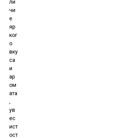
ли
чи
е
яр
ког
о
вку
са
и
ар
ом
ата
,
ув
ес
ист
ост