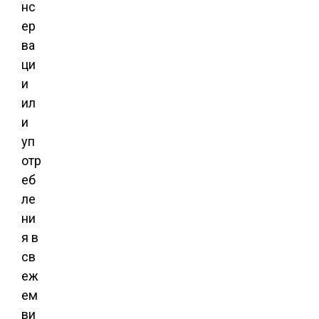
нс
ер
ва
ци
и
ил
и
уп
отр
еб
ле
ни
я в
св
еж
ем
ви