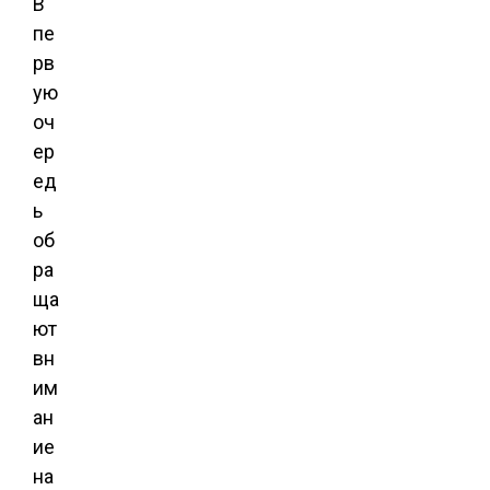
В
пе
рв
ую
оч
ер
ед
ь
об
ра
ща
ют
вн
им
ан
ие
на