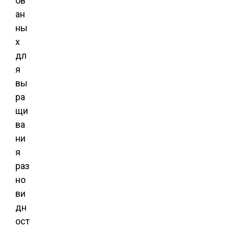
ов
ан
ны
х
дл
я
вы
ра
щи
ва
ни
я
раз
но
ви
дн
ост