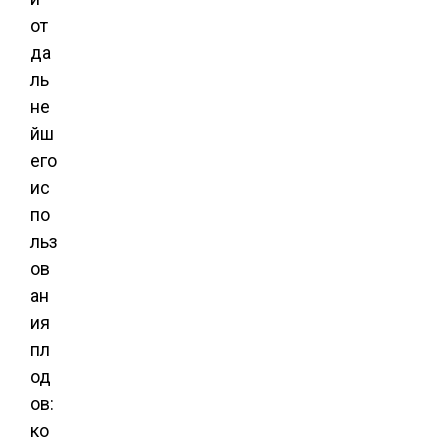
от
да
ль
не
йш
его
ис
по
льз
ов
ан
ия
пл
од
ов:
ко