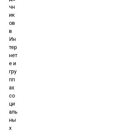
чн
ик
ов
в
Ин
тер
нет
е и
гру
пп
ах
со
ци
аль
ны
х