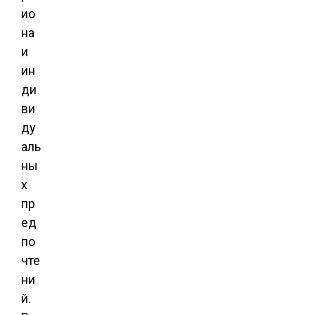
ио
на
и
ин
ди
ви
ду
аль
ны
х
пр
ед
по
чте
ни
й.