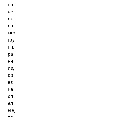
на
не
ск
ол
ько
гру
пп:
ра
нн
ие,
ср
ед
не
сп
ел
ые,