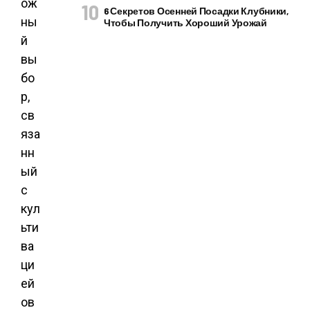
ож
6 Секретов Осенней Посадки Клубники,
ны
Чтобы Получить Хороший Урожай
й
вы
бо
р,
св
яза
нн
ый
с
кул
ьти
ва
ци
ей
ов