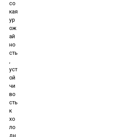
со
кая
ур
ож
ай
но
сть
,
уст
ой
чи
во
сть
к
хо
ло
дн